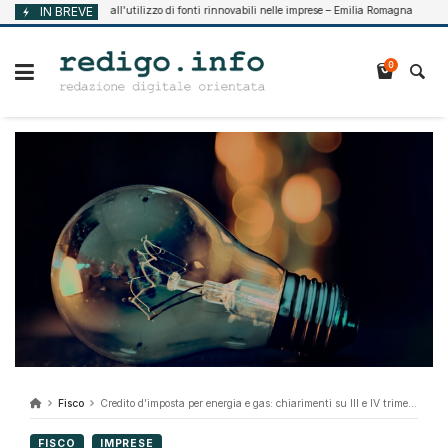
Vai
Supporto all’utilizzo di fonti rinnovabili nelle imprese – Emilia Romagna
IN BREVE
2026
Agosto 
al
contenuto
0
Fisco
Credito d’imposta per energia e gas: chiarimenti su III e IV trimestre
FISCO
IMPRESE