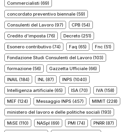
Commercialisti
(69)
concordato preventivo biennale
(59)
Consulenti del Lavoro
(97)
CPB
(54)
Credito d'imposta
(76)
Decreto
(251)
Esonero contributivo
(74)
Faq
(65)
Fnc
(51)
Fondazione Studi Consulenti del Lavoro
(103)
formazione
(56)
Gazzetta Ufficiale
(66)
INAIL
(184)
INL
(87)
INPS
(1040)
Intelligenza artificiale
(65)
ISA
(70)
IVA
(158)
MEF
(124)
Messaggio INPS
(457)
MIMIT
(228)
ministero del lavoro e delle politiche sociali
(193)
MiSE
(110)
NASpI
(69)
PMI
(74)
PNRR
(87)