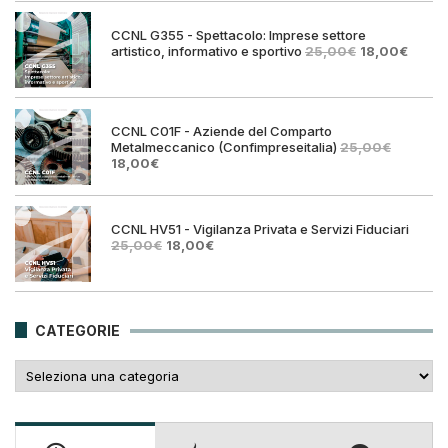
era:
è:
25,00€.
18,00€.
CCNL G355 - Spettacolo: Imprese settore
Il
Il
artistico, informativo e sportivo
25,00
€
18,00
€
prezzo
prezz
originale
attual
era:
è:
25,00€.
18,00€
CCNL C01F - Aziende del Comparto
Metalmeccanico (Confimpreseitalia)
25,00
€
Il
Il
18,00
€
prezzo
prezzo
originale
attuale
era:
è:
25,00€.
18,00€.
CCNL HV51 - Vigilanza Privata e Servizi Fiduciari
Il
Il
25,00
€
18,00
€
prezzo
prezzo
originale
attuale
era:
è:
25,00€.
18,00€.
CATEGORIE
Categorie