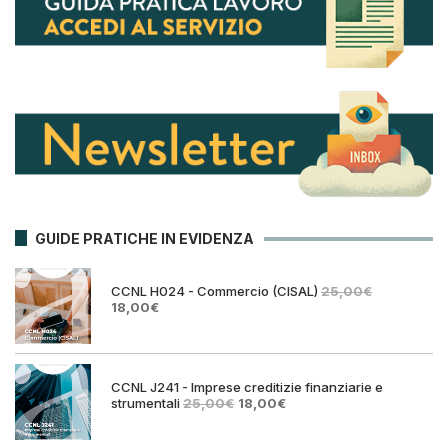
GUIDE PRATICHE IN EVIDENZA
CCNL H024 - Commercio (CISAL)
25,00
€
Il
Il
18,00
€
prezzo
prezzo
originale
attuale
era:
è:
25,00€.
18,00€.
CCNL J241 - Imprese creditizie finanziarie e
Il
Il
strumentali
25,00
€
18,00
€
prezzo
prezzo
originale
attuale