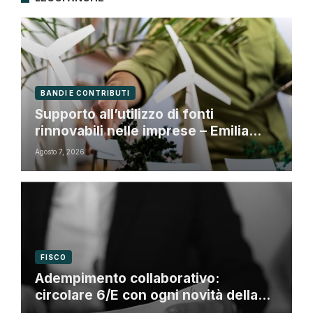
BANDI E CONTRIBUTI
Supporto all’utilizzo di fonti
rinnovabili nelle imprese – Emilia
Romagna
Agosto 7, 2026
FISCO
Adempimento collaborativo:
circolare 6/E con ogni novità della
riforma fiscale