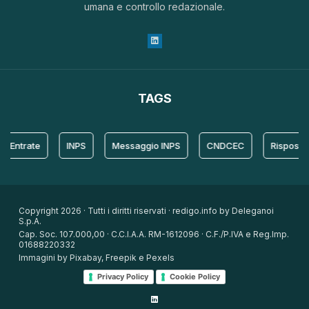
umana e controllo redazionale.
TAGS
trate
INPS
Messaggio INPS
CNDCEC
Risposta
Copyright 2026 · Tutti i diritti riservati · redigo.info by Deleganoi
S.p.A.
Cap. Soc. 107.000,00 · C.C.I.A.A. RM-1612096 · C.F./P.IVA e Reg.Imp.
01688220332
Immagini by Pixabay, Freepik e Pexels
Privacy Policy
Cookie Policy