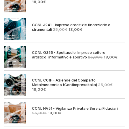
Il
Il
18,00
€
prezzo
prezzo
originale
attuale
era:
è:
25,00€.
18,00€.
CCNL J241 - Imprese creditizie finanziarie e
Il
Il
strumentali
25,00
€
18,00
€
prezzo
prezzo
originale
attuale
era:
è:
25,00€.
18,00€.
CCNL G355 - Spettacolo: Imprese settore
Il
Il
artistico, informativo e sportivo
25,00
€
18,00
€
prezzo
prezz
originale
attual
era:
è:
25,00€.
18,00€
CCNL C01F - Aziende del Comparto
Metalmeccanico (Confimpreseitalia)
25,00
€
Il
Il
18,00
€
prezzo
prezzo
originale
attuale
era:
è:
25,00€.
18,00€.
CCNL HV51 - Vigilanza Privata e Servizi Fiduciari
Il
Il
25,00
€
18,00
€
prezzo
prezzo
originale
attuale
era:
è: