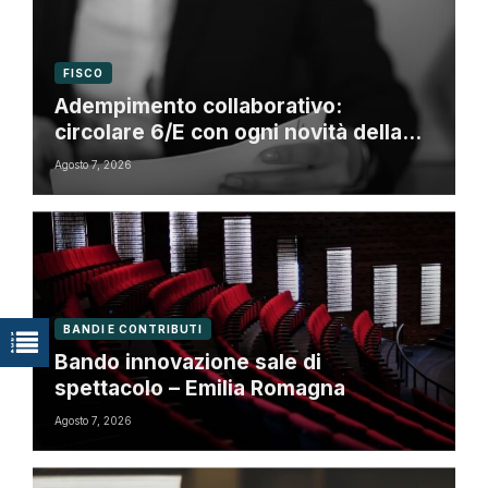
FISCO
Adempimento collaborativo:
circolare 6/E con ogni novità della
riforma fiscale
Agosto 7, 2026
BANDI E CONTRIBUTI
Bando innovazione sale di
spettacolo – Emilia Romagna
Agosto 7, 2026