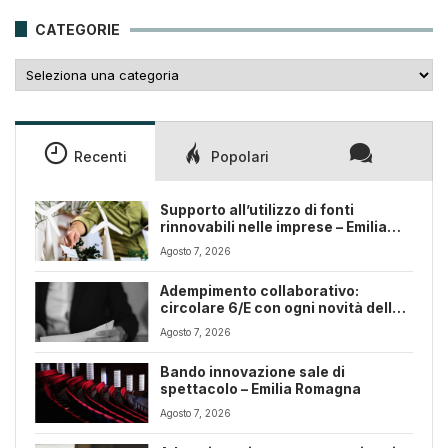
25,00€.
18,00€.
CATEGORIE
Categorie
Recenti
Popolari
Supporto all’utilizzo di fonti
rinnovabili nelle imprese – Emilia
Romagna
Agosto 7, 2026
Adempimento collaborativo:
circolare 6/E con ogni novità della
riforma fiscale
Agosto 7, 2026
Bando innovazione sale di
spettacolo – Emilia Romagna
Agosto 7, 2026