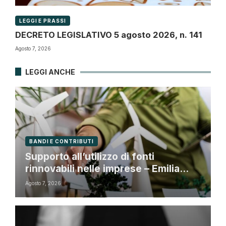
LEGGI E PRASSI
DECRETO LEGISLATIVO 5 agosto 2026, n. 141
Agosto 7, 2026
LEGGI ANCHE
BANDI E CONTRIBUTI
Supporto all’utilizzo di fonti
rinnovabili nelle imprese – Emilia
Romagna
Agosto 7, 2026