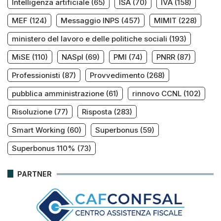
Intelligenza artificiale
(65)
ISA
(70)
IVA
(158)
MEF
(124)
Messaggio INPS
(457)
MIMIT
(228)
ministero del lavoro e delle politiche sociali
(193)
MiSE
(110)
NASpI
(69)
PMI
(74)
PNRR
(87)
Professionisti
(87)
Provvedimento
(268)
pubblica amministrazione
(61)
rinnovo CCNL
(102)
Risoluzione
(77)
Risposta
(283)
Smart Working
(60)
Superbonus
(59)
Superbonus 110%
(73)
PARTNER