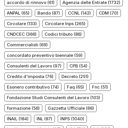
accordo di rinnovo
(61)
Agenzia delle Entrate
(1732)
ANPAL
(65)
Bando
(87)
CCNL
(142)
CDM
(70)
Circolare
(133)
Circolare Inps
(265)
CNDCEC
(366)
Codici tributo
(86)
Commercialisti
(69)
concordato preventivo biennale
(59)
Consulenti del Lavoro
(97)
CPB
(54)
Credito d'imposta
(76)
Decreto
(251)
Esonero contributivo
(74)
Faq
(65)
Fnc
(51)
Fondazione Studi Consulenti del Lavoro
(103)
formazione
(56)
Gazzetta Ufficiale
(66)
INAIL
(184)
INL
(87)
INPS
(1040)