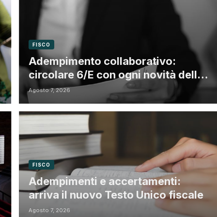
FISCO
Adempimento collaborativo:
circolare 6/E con ogni novità della
riforma fiscale
Agosto 7, 2026
FISCO
Adempimenti e accertamenti:
arriva il nuovo Testo Unico fiscale
Agosto 7, 2026