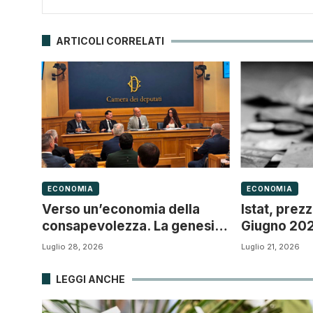
ARTICOLI CORRELATI
ECONOMIA
ECONOMIA
Verso un’economia della
Istat, prez
consapevolezza. La genesi di
Giugno 2026
“Ecosistema PMI” e il nuovo
scende
Luglio 28, 2026
Luglio 21, 2026
paradigma della Governance
d’impresa
LEGGI ANCHE