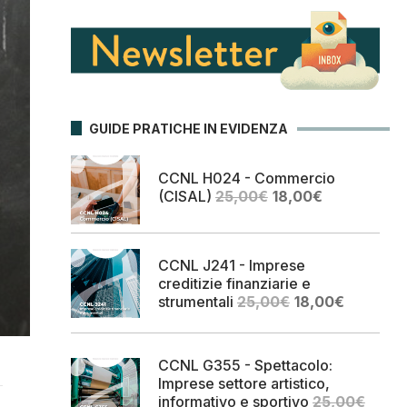
GUIDE PRATICHE IN EVIDENZA
CCNL H024 - Commercio
Il
Il
(CISAL)
25,00
€
18,00
€
prezzo
prezzo
originale
attuale
era:
è:
CCNL J241 - Imprese
25,00€.
18,00€.
creditizie finanziarie e
Il
Il
strumentali
25,00
€
18,00
€
prezzo
prezzo
originale
attuale
era:
è:
CCNL G355 - Spettacolo:
25,00€.
18,00€.
Imprese settore artistico,
informativo e sportivo
25,00
€