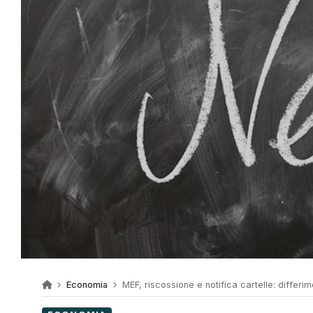
Economia
MEF, riscossione e notifica cartelle: differim