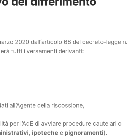
o del differimento
 marzo 2020 dall’articolo 68 del decreto-legge n.
derà tutti i versamenti derivanti:
ati all’Agente della riscossione,
lità per l’AdE di avviare procedure
cautelari o
nistrativi
,
ipoteche
e
pignoramenti
).