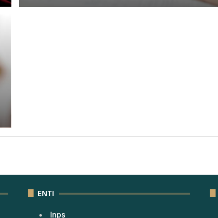
ENTI
Inps