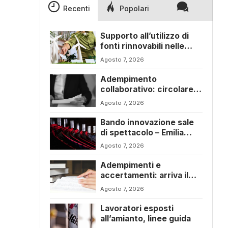
Recenti
Popolari
Supporto all’utilizzo di
fonti rinnovabili nelle
imprese – Emilia Romagna
Agosto 7, 2026
Adempimento
collaborativo: circolare
6/E con ogni novità della
Agosto 7, 2026
riforma fiscale
Bando innovazione sale
di spettacolo – Emilia
Romagna
Agosto 7, 2026
Adempimenti e
accertamenti: arriva il
nuovo Testo Unico
Agosto 7, 2026
fiscale
Lavoratori esposti
all’amianto, linee guida