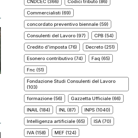
CNDCEC
(366)
Codici tributo
(86)
Commercialisti
(69)
concordato preventivo biennale
(59)
Consulenti del Lavoro
(97)
CPB
(54)
Credito d'imposta
(76)
Decreto
(251)
Esonero contributivo
(74)
Faq
(65)
Fnc
(51)
Fondazione Studi Consulenti del Lavoro
(103)
formazione
(56)
Gazzetta Ufficiale
(66)
INAIL
(184)
INL
(87)
INPS
(1040)
Intelligenza artificiale
(65)
ISA
(70)
IVA
(158)
MEF
(124)