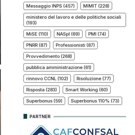
Messaggio INPS
(457)
MIMIT
(228)
ministero del lavoro e delle politiche sociali
(193)
MiSE
(110)
NASpI
(69)
PMI
(74)
PNRR
(87)
Professionisti
(87)
Provvedimento
(268)
pubblica amministrazione
(61)
rinnovo CCNL
(102)
Risoluzione
(77)
Risposta
(283)
Smart Working
(60)
Superbonus
(59)
Superbonus 110%
(73)
PARTNER