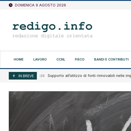
Vai
DOMENICA 9 AGOSTO 2026
al
contenuto
HOME
LAVORO
CCNL
FISCO
BANDI E CONTRIBUTI
Supporto all’utilizzo di fonti rinnovabili nelle imprese 
Agosto 7, 2026
IN BREVE