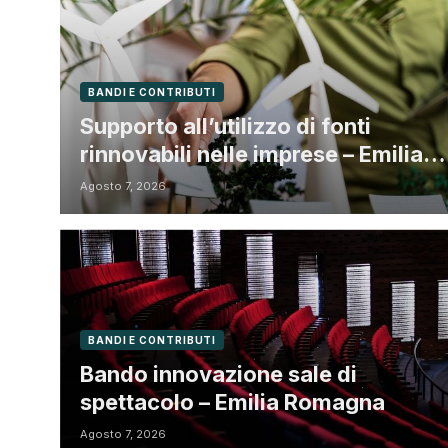
BANDI E CONTRIBUTI
Supporto all’utilizzo di fonti
rinnovabili nelle imprese – Emilia
Romagna
Agosto 7, 2026
BANDI E CONTRIBUTI
Bando innovazione sale di
spettacolo – Emilia Romagna
Agosto 7, 2026