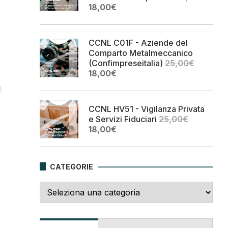
Il
Il
18,00
€
prezzo
prezzo
originale
attuale
era:
è:
CCNL C01F - Aziende del
25,00€.
18,00€.
Comparto Metalmeccanico
(Confimpreseitalia)
25,00
€
Il
Il
18,00
€
prezzo
prezzo
originale
attuale
era:
è:
CCNL HV51 - Vigilanza Privata
25,00€.
18,00€.
e Servizi Fiduciari
25,00
€
Il
Il
18,00
€
prezzo
prezzo
originale
attuale
era:
è:
CATEGORIE
25,00€.
18,00€.
Categorie