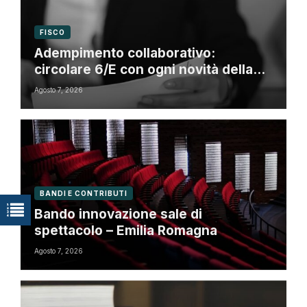
FISCO
Adempimento collaborativo:
circolare 6/E con ogni novità della
riforma fiscale
Agosto 7, 2026
BANDI E CONTRIBUTI
Bando innovazione sale di
spettacolo – Emilia Romagna
Agosto 7, 2026