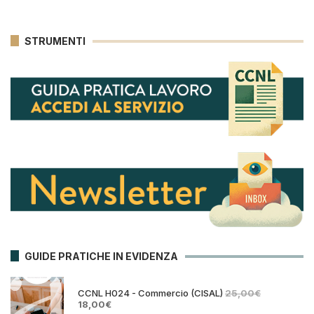
STRUMENTI
GUIDE PRATICHE IN EVIDENZA
CCNL H024 - Commercio (CISAL)
25,00
€
Il
Il
18,00
€