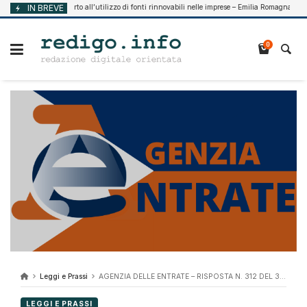
Vai
IN BREVE
Supporto all’utilizzo di fonti rinnovabili nelle imprese – Emilia Romagna
 7, 2026
Ago
al
contenuto
0
Leggi e Prassi
AGENZIA DELLE ENTRATE – RISPOSTA N. 312 DEL 30 APRILE 2021
LEGGI E PRASSI