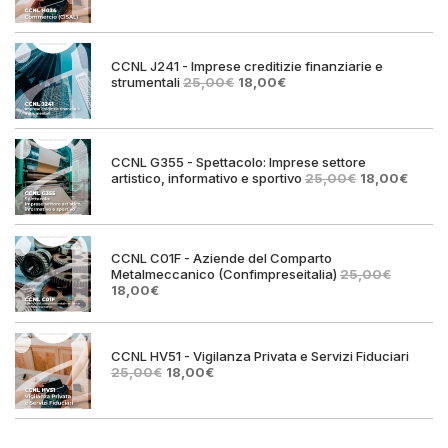
prezzo
prezzo
originale
attuale
era:
è:
25,00€.
18,00€.
CCNL J241 - Imprese creditizie finanziarie e
Il
Il
strumentali
25,00
€
18,00
€
prezzo
prezzo
originale
attuale
era:
è:
25,00€.
18,00€.
CCNL G355 - Spettacolo: Imprese settore
Il
Il
artistico, informativo e sportivo
25,00
€
18,00
€
prezzo
prezz
originale
attual
era:
è:
25,00€.
18,00€
CCNL C01F - Aziende del Comparto
Metalmeccanico (Confimpreseitalia)
25,00
€
Il
Il
18,00
€
prezzo
prezzo
originale
attuale
era:
è:
25,00€.
18,00€.
CCNL HV51 - Vigilanza Privata e Servizi Fiduciari
Il
Il
25,00
€
18,00
€
prezzo
prezzo
originale
attuale
era:
è:
25,00€.
18,00€.