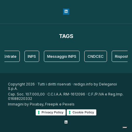
TAGS
trate
INPS
Messaggio INPS
CNDCEC
Risposta
Copyright 2026 · Tutti i diritti riservati · redigo.info by Deleganoi
S.p.A.
Cap. Soc. 107.000,00 · C.C.I.A.A. RM-1612096 · C.F./P.IVA e Reg.Imp.
01688220332
Immagini by Pixabay, Freepik e Pexels
Privacy Policy
Cookie Policy