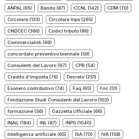
ANPAL
(65)
Bando
(87)
CCNL
(142)
CDM
(70)
Circolare
(133)
Circolare Inps
(265)
CNDCEC
(366)
Codici tributo
(86)
Commercialisti
(69)
concordato preventivo biennale
(59)
Consulenti del Lavoro
(97)
CPB
(54)
Credito d'imposta
(76)
Decreto
(251)
Esonero contributivo
(74)
Faq
(65)
Fnc
(51)
Fondazione Studi Consulenti del Lavoro
(103)
formazione
(56)
Gazzetta Ufficiale
(66)
INAIL
(184)
INL
(87)
INPS
(1040)
Intelligenza artificiale
(65)
ISA
(70)
IVA
(158)