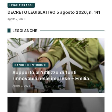
LEGGI E PRASSI
DECRETO LEGISLATIVO 5 agosto 2026, n. 141
Agosto 7, 2026
LEGGI ANCHE
BANDI E CONTRIBUTI
Supporto all’utilizzo di fonti
rinnovabili nelle imprese – Emilia
Romagna
Agosto 7, 2026