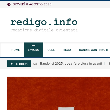
Vai
GIOVEDÌ 6 AGOSTO 2026
al
contenuto
HOME
LAVORO
CCNL
FISCO
BANDI E CONTRIBUTI
Bando Isi 2025, cosa fare d’ora in avanti
Agosto 6, 2026
IN BREVE
Agosto 