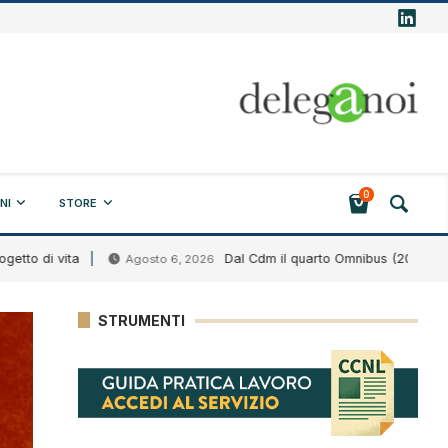
0
NI
STORE
vita
Dal Cdm il quarto Omnibus (2026)
Agosto 6, 2026
Agos
STRUMENTI