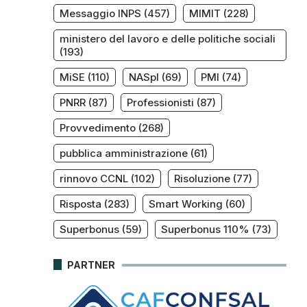
Messaggio INPS
(457)
MIMIT
(228)
ministero del lavoro e delle politiche sociali
(193)
MiSE
(110)
NASpI
(69)
PMI
(74)
PNRR
(87)
Professionisti
(87)
Provvedimento
(268)
pubblica amministrazione
(61)
rinnovo CCNL
(102)
Risoluzione
(77)
Risposta
(283)
Smart Working
(60)
Superbonus
(59)
Superbonus 110%
(73)
PARTNER