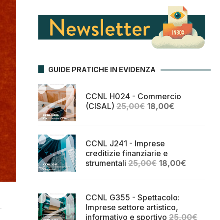
GUIDE PRATICHE IN EVIDENZA
CCNL H024 - Commercio
Il
Il
(CISAL)
25,00
€
18,00
€
prezzo
prezzo
originale
attuale
era:
è:
CCNL J241 - Imprese
25,00€.
18,00€.
creditizie finanziarie e
Il
Il
strumentali
25,00
€
18,00
€
prezzo
prezzo
originale
attuale
era:
è:
CCNL G355 - Spettacolo:
25,00€.
18,00€.
Imprese settore artistico,
informativo e sportivo
25,00
€