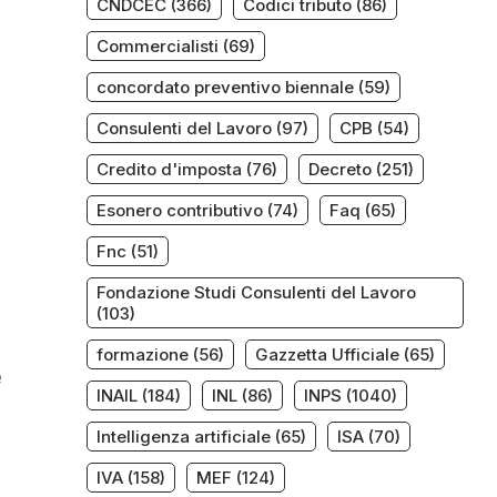
CNDCEC
(366)
Codici tributo
(86)
Commercialisti
(69)
concordato preventivo biennale
(59)
Consulenti del Lavoro
(97)
CPB
(54)
Credito d'imposta
(76)
Decreto
(251)
Esonero contributivo
(74)
Faq
(65)
Fnc
(51)
Fondazione Studi Consulenti del Lavoro
(103)
formazione
(56)
Gazzetta Ufficiale
(65)
e
INAIL
(184)
INL
(86)
INPS
(1040)
Intelligenza artificiale
(65)
ISA
(70)
IVA
(158)
MEF
(124)