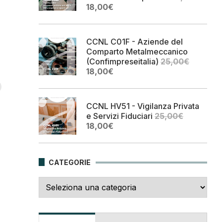
Il
Il
18,00
€
prezzo
prezzo
originale
attuale
era:
è:
CCNL C01F - Aziende del
25,00€.
18,00€.
Comparto Metalmeccanico
(Confimpreseitalia)
25,00
€
Il
Il
18,00
€
prezzo
prezzo
originale
attuale
era:
è:
CCNL HV51 - Vigilanza Privata
25,00€.
18,00€.
e Servizi Fiduciari
25,00
€
Il
Il
18,00
€
prezzo
prezzo
originale
attuale
era:
è:
CATEGORIE
25,00€.
18,00€.
Categorie