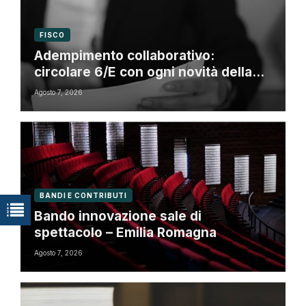
FISCO
Adempimento collaborativo:
circolare 6/E con ogni novità della
riforma fiscale
Agosto 7, 2026
BANDI E CONTRIBUTI
Bando innovazione sale di
spettacolo – Emilia Romagna
Agosto 7, 2026