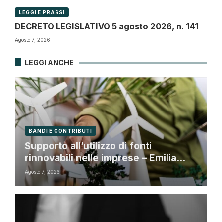
LEGGI E PRASSI
DECRETO LEGISLATIVO 5 agosto 2026, n. 141
Agosto 7, 2026
LEGGI ANCHE
BANDI E CONTRIBUTI
Supporto all’utilizzo di fonti
rinnovabili nelle imprese – Emilia
Romagna
Agosto 7, 2026