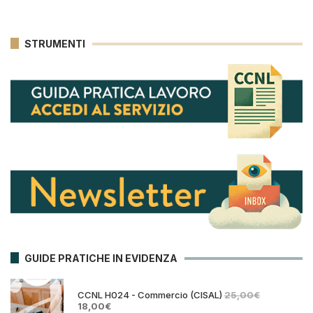
STRUMENTI
GUIDE PRATICHE IN EVIDENZA
CCNL H024 - Commercio (CISAL)
25,00
€
Il
Il
18,00
€