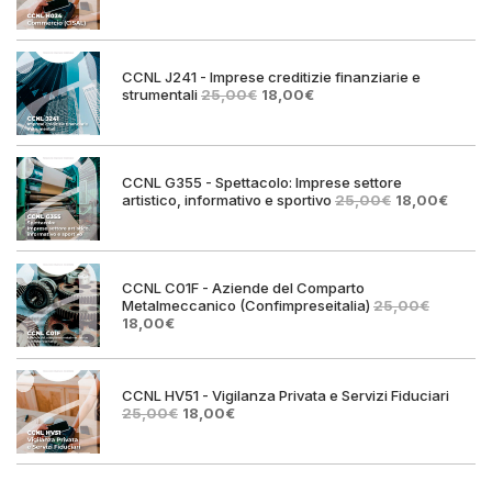
prezzo
prezzo
originale
attuale
era:
è:
25,00€.
18,00€.
CCNL J241 - Imprese creditizie finanziarie e
Il
Il
strumentali
25,00
€
18,00
€
prezzo
prezzo
originale
attuale
era:
è:
25,00€.
18,00€.
CCNL G355 - Spettacolo: Imprese settore
Il
Il
artistico, informativo e sportivo
25,00
€
18,00
€
prezzo
prezz
originale
attual
era:
è:
25,00€.
18,00€
CCNL C01F - Aziende del Comparto
Metalmeccanico (Confimpreseitalia)
25,00
€
Il
Il
18,00
€
prezzo
prezzo
originale
attuale
era:
è:
25,00€.
18,00€.
CCNL HV51 - Vigilanza Privata e Servizi Fiduciari
Il
Il
25,00
€
18,00
€
prezzo
prezzo
originale
attuale
era:
è:
25,00€.
18,00€.