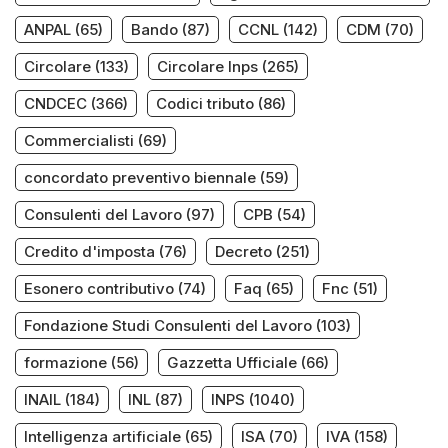
ANPAL
(65)
Bando
(87)
CCNL
(142)
CDM
(70)
Circolare
(133)
Circolare Inps
(265)
CNDCEC
(366)
Codici tributo
(86)
Commercialisti
(69)
concordato preventivo biennale
(59)
Consulenti del Lavoro
(97)
CPB
(54)
Credito d'imposta
(76)
Decreto
(251)
Esonero contributivo
(74)
Faq
(65)
Fnc
(51)
Fondazione Studi Consulenti del Lavoro
(103)
formazione
(56)
Gazzetta Ufficiale
(66)
INAIL
(184)
INL
(87)
INPS
(1040)
Intelligenza artificiale
(65)
ISA
(70)
IVA
(158)