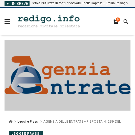
Vai
IN BREVE
Supporto all’utilizzo di fonti rinnovabili nelle imprese – Emilia Romagna
o 7, 2026
Ag
al
contenuto
0
Leggi e Prassi
AGENZIA DELLE ENTRATE – RISPOSTA N. 289 DEL 23 APRILE 2021
LEGGI E PRASSI