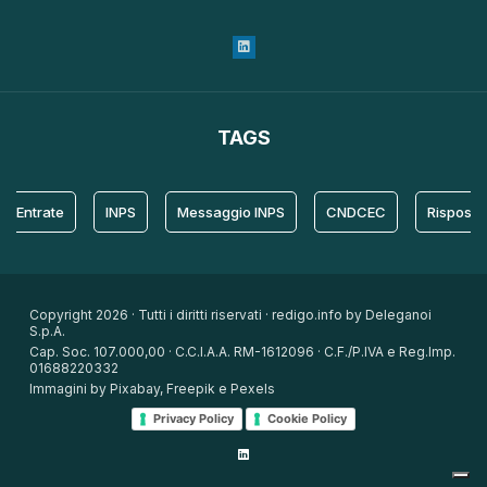
TAGS
ntrate
INPS
Messaggio INPS
CNDCEC
Risposta
Copyright 2026 · Tutti i diritti riservati · redigo.info by Deleganoi
S.p.A.
Cap. Soc. 107.000,00 · C.C.I.A.A. RM-1612096 · C.F./P.IVA e Reg.Imp.
01688220332
Immagini by Pixabay, Freepik e Pexels
Privacy Policy
Cookie Policy