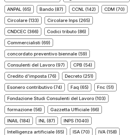
ANPAL
(65)
Bando
(87)
CCNL
(142)
CDM
(70)
Circolare
(133)
Circolare Inps
(265)
CNDCEC
(366)
Codici tributo
(86)
Commercialisti
(69)
concordato preventivo biennale
(59)
Consulenti del Lavoro
(97)
CPB
(54)
Credito d'imposta
(76)
Decreto
(251)
Esonero contributivo
(74)
Faq
(65)
Fnc
(51)
Fondazione Studi Consulenti del Lavoro
(103)
formazione
(56)
Gazzetta Ufficiale
(66)
INAIL
(184)
INL
(87)
INPS
(1040)
Intelligenza artificiale
(65)
ISA
(70)
IVA
(158)