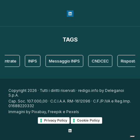
TAGS
rate
INPS
Messaggio INPS
CNDCEC
Risposta
Copyright 2026 · Tutti i diritti riservati · redigo.info by Deleganoi
S.p.A.
Cap. Soc. 107.000,00 · C.C.I.A.A. RM-1612096 · C.F./P.IVA e Reg.Imp.
01688220332
Immagini by Pixabay, Freepik e Pexels
Privacy Policy
Cookie Policy