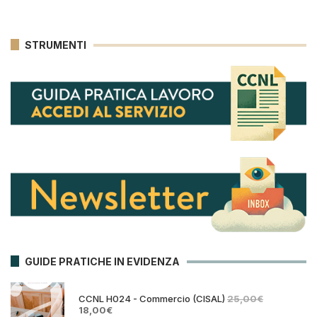
STRUMENTI
GUIDE PRATICHE IN EVIDENZA
CCNL H024 - Commercio (CISAL)
25,00
€
Il
Il
18,00
€