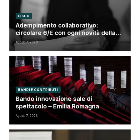
FISCO
Adempimento collaborativo:
circolare 6/E con ogni novità della
riforma fiscale
Agosto 7, 2026
BANDI E CONTRIBUTI
Bando innovazione sale di
spettacolo – Emilia Romagna
Agosto 7, 2026