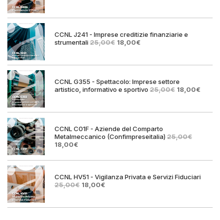
prezzo
prezzo
originale
attuale
era:
è:
25,00€.
18,00€.
CCNL J241 - Imprese creditizie finanziarie e
Il
Il
strumentali
25,00
€
18,00
€
prezzo
prezzo
originale
attuale
era:
è:
25,00€.
18,00€.
CCNL G355 - Spettacolo: Imprese settore
Il
Il
artistico, informativo e sportivo
25,00
€
18,00
€
prezzo
prezz
originale
attual
era:
è:
25,00€.
18,00€
CCNL C01F - Aziende del Comparto
Metalmeccanico (Confimpreseitalia)
25,00
€
Il
Il
18,00
€
prezzo
prezzo
originale
attuale
era:
è:
25,00€.
18,00€.
CCNL HV51 - Vigilanza Privata e Servizi Fiduciari
Il
Il
25,00
€
18,00
€
prezzo
prezzo
originale
attuale
era:
è:
25,00€.
18,00€.