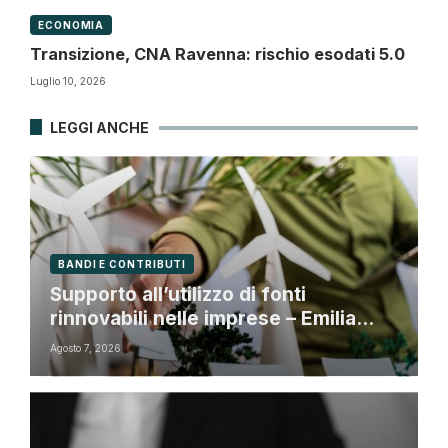
ECONOMIA
Transizione, CNA Ravenna: rischio esodati 5.0
Luglio 10, 2026
LEGGI ANCHE
BANDI E CONTRIBUTI
Supporto all’utilizzo di fonti
rinnovabili nelle imprese – Emilia
Romagna
Agosto 7, 2026