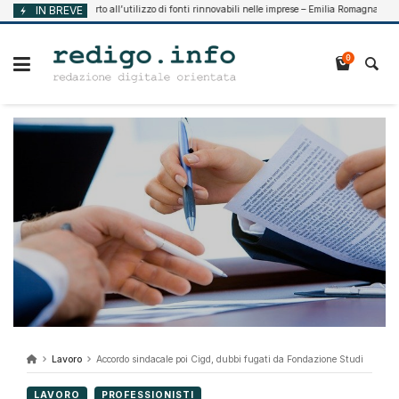
Vai
Supporto all’utilizzo di fonti rinnovabili nelle imprese – Emilia Romagna
IN BREVE
7, 2026
Agos
al
contenuto
0
Lavoro
Accordo sindacale poi Cigd, dubbi fugati da Fondazione Studi
LAVORO
PROFESSIONISTI