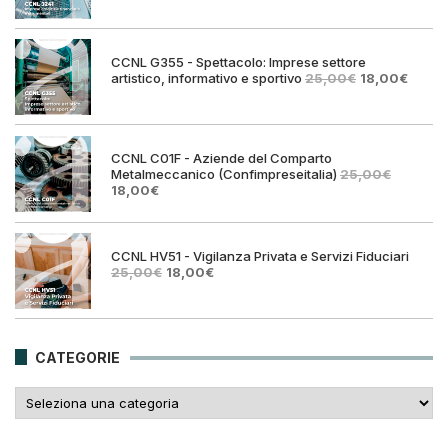
originale
attuale
era:
è:
25,00€.
18,00€.
CCNL G355 - Spettacolo: Imprese settore
Il
Il
artistico, informativo e sportivo
25,00
€
18,00
€
prezzo
prezz
originale
attual
era:
è:
25,00€.
18,00€
CCNL C01F - Aziende del Comparto
Metalmeccanico (Confimpreseitalia)
25,00
€
Il
Il
18,00
€
prezzo
prezzo
originale
attuale
era:
è:
25,00€.
18,00€.
CCNL HV51 - Vigilanza Privata e Servizi Fiduciari
Il
Il
25,00
€
18,00
€
prezzo
prezzo
originale
attuale
era:
è:
25,00€.
18,00€.
CATEGORIE
Categorie