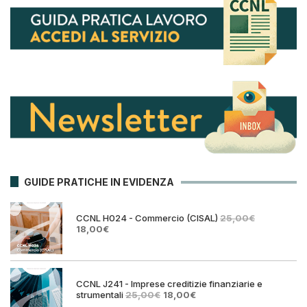
GUIDE PRATICHE IN EVIDENZA
CCNL H024 - Commercio (CISAL)
25,00
€
Il
Il
18,00
€
prezzo
prezzo
originale
attuale
era:
è:
25,00€.
18,00€.
CCNL J241 - Imprese creditizie finanziarie e
Il
Il
strumentali
25,00
€
18,00
€
prezzo
prezzo