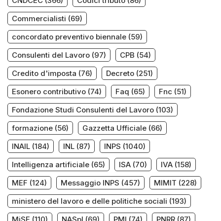
CNDCEC
(366)
Codici tributo
(86)
Commercialisti
(69)
concordato preventivo biennale
(59)
Consulenti del Lavoro
(97)
CPB
(54)
Credito d'imposta
(76)
Decreto
(251)
Esonero contributivo
(74)
Faq
(65)
Fnc
(51)
Fondazione Studi Consulenti del Lavoro
(103)
formazione
(56)
Gazzetta Ufficiale
(66)
INAIL
(184)
INL
(87)
INPS
(1040)
Intelligenza artificiale
(65)
ISA
(70)
IVA
(158)
MEF
(124)
Messaggio INPS
(457)
MIMIT
(228)
ministero del lavoro e delle politiche sociali
(193)
MiSE
(110)
NASpI
(69)
PMI
(74)
PNRR
(87)