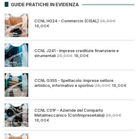
GUIDE PRATICHE IN EVIDENZA
CCNL H024 - Commercio (CISAL)
25,00
€
Il
Il
18,00
€
prezzo
prezzo
originale
attuale
era:
è:
25,00€.
18,00€.
CCNL J241 - Imprese creditizie finanziarie e
Il
Il
strumentali
25,00
€
18,00
€
prezzo
prezzo
originale
attuale
era:
è:
25,00€.
18,00€.
CCNL G355 - Spettacolo: Imprese settore
Il
Il
artistico, informativo e sportivo
25,00
€
18,00
€
prezzo
prezz
originale
attual
era:
è:
25,00€.
18,00€
CCNL C01F - Aziende del Comparto
Metalmeccanico (Confimpreseitalia)
25,00
€
Il
Il
18,00
€
prezzo
prezzo
originale
attuale
era:
è: