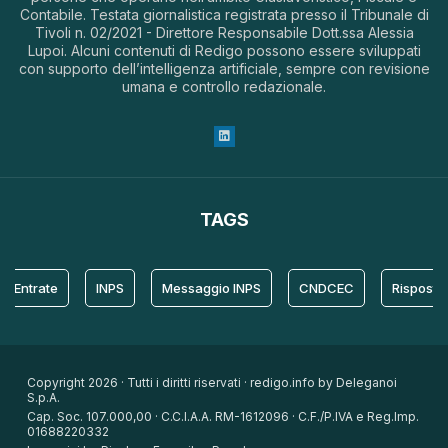
Contabile. Testata giornalistica registrata presso il Tribunale di
Tivoli n. 02/2021 - Direttore Responsabile Dott.ssa Alessia
Lupoi. Alcuni contenuti di Redigo possono essere sviluppati
con supporto dell’intelligenza artificiale, sempre con revisione
umana e controllo redazionale.
TAGS
trate
INPS
Messaggio INPS
CNDCEC
Risposta
Copyright 2026 · Tutti i diritti riservati · redigo.info by Deleganoi
S.p.A.
Cap. Soc. 107.000,00 · C.C.I.A.A. RM-1612096 · C.F./P.IVA e Reg.Imp.
01688220332