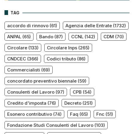
TAG
accordo di rinnovo
(61)
Agenzia delle Entrate
(1732)
ANPAL
(65)
Bando
(87)
CCNL
(142)
CDM
(70)
Circolare
(133)
Circolare Inps
(265)
CNDCEC
(366)
Codici tributo
(86)
Commercialisti
(69)
concordato preventivo biennale
(59)
Consulenti del Lavoro
(97)
CPB
(54)
Credito d'imposta
(76)
Decreto
(251)
Esonero contributivo
(74)
Faq
(65)
Fnc
(51)
Fondazione Studi Consulenti del Lavoro
(103)