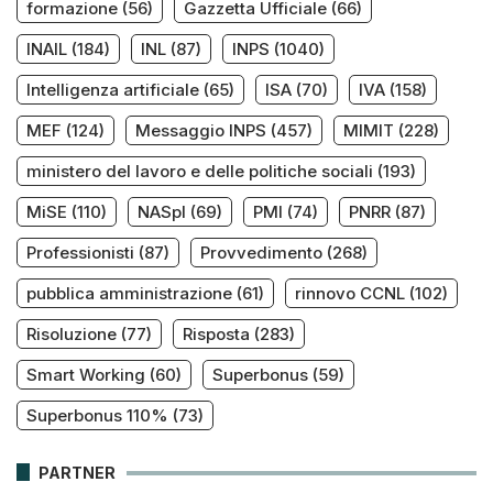
formazione
(56)
Gazzetta Ufficiale
(66)
INAIL
(184)
INL
(87)
INPS
(1040)
Intelligenza artificiale
(65)
ISA
(70)
IVA
(158)
MEF
(124)
Messaggio INPS
(457)
MIMIT
(228)
ministero del lavoro e delle politiche sociali
(193)
MiSE
(110)
NASpI
(69)
PMI
(74)
PNRR
(87)
Professionisti
(87)
Provvedimento
(268)
pubblica amministrazione
(61)
rinnovo CCNL
(102)
Risoluzione
(77)
Risposta
(283)
Smart Working
(60)
Superbonus
(59)
Superbonus 110%
(73)
PARTNER