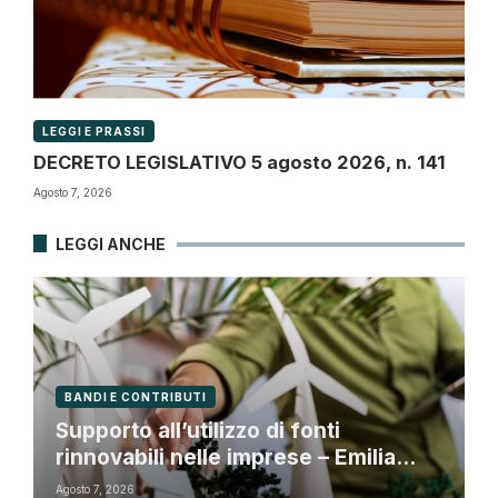
LEGGI E PRASSI
DECRETO LEGISLATIVO 5 agosto 2026, n. 141
Agosto 7, 2026
LEGGI ANCHE
BANDI E CONTRIBUTI
Supporto all’utilizzo di fonti
rinnovabili nelle imprese – Emilia
Romagna
Agosto 7, 2026