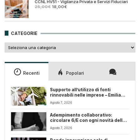
25,00€.
18,00€.
CCNL HV51 - Vigilanza Privata e Servizi Fiduciari
Il
Il
25,00
€
18,00
€
prezzo
prezzo
originale
attuale
era:
è:
25,00€.
18,00€.
CATEGORIE
Categorie
Recenti
Popolari
Supporto all’utilizzo di fonti
rinnovabili nelle imprese – Emilia
Romagna
Agosto 7, 2026
Adempimento collaborativo:
circolare 6/E con ogni novità della
riforma fiscale
Agosto 7, 2026