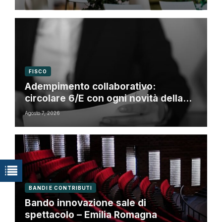
FISCO
Adempimento collaborativo:
circolare 6/E con ogni novità della
riforma fiscale
Agosto 7, 2026
BANDI E CONTRIBUTI
Bando innovazione sale di
spettacolo – Emilia Romagna