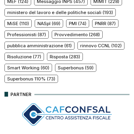
MEF
(124)
Messaggio INPS
(457)
MIMIT
(228)
ministero del lavoro e delle politiche sociali
(193)
MiSE
(110)
NASpI
(69)
PMI
(74)
PNRR
(87)
Professionisti
(87)
Provvedimento
(268)
pubblica amministrazione
(61)
rinnovo CCNL
(102)
Risoluzione
(77)
Risposta
(283)
Smart Working
(60)
Superbonus
(59)
Superbonus 110%
(73)
PARTNER