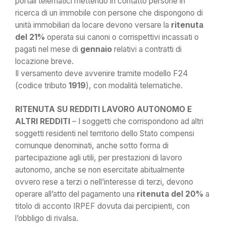
portali telematici mettendo in contatto persone in
ricerca di un immobile con persone che dispongono di
unità immobiliari da locare devono versare la
ritenuta
del 21%
operata sui canoni o corrispettivi incassati o
pagati nel mese di
gennaio
relativi a contratti di
locazione breve.
Il versamento deve avvenire tramite modello F24
(codice tributo
1919
), con modalità telematiche.
RITENUTA SU REDDITI LAVORO AUTONOMO E
ALTRI REDDITI
– I soggetti che corrispondono ad altri
soggetti residenti nel territorio dello Stato compensi
comunque denominati, anche sotto forma di
partecipazione agli utili, per prestazioni di lavoro
autonomo, anche se non esercitate abitualmente
ovvero rese a terzi o nell’interesse di terzi, devono
operare all’atto del pagamento una
ritenuta del 20%
a
titolo di acconto IRPEF dovuta dai percipienti, con
l’obbligo di rivalsa.