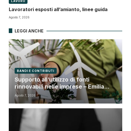
LAVORO
Lavoratori esposti all’amianto, linee guida
Agosto 7, 2026
LEGGI ANCHE
BANDI E CONTRIBUTI
Supporto all’utilizzo di fonti
rinnovabili nelle imprese – Emilia
Romagna
Agosto 7, 2026