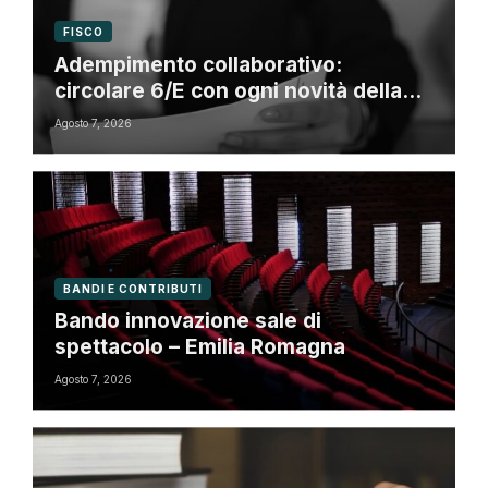
FISCO
Adempimento collaborativo:
circolare 6/E con ogni novità della
riforma fiscale
Agosto 7, 2026
BANDI E CONTRIBUTI
Bando innovazione sale di
spettacolo – Emilia Romagna
Agosto 7, 2026