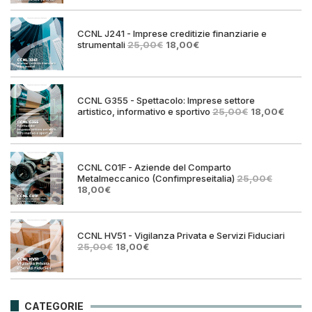
era:
è:
25,00€.
18,00€.
CCNL J241 - Imprese creditizie finanziarie e
Il
Il
strumentali
25,00
€
18,00
€
prezzo
prezzo
originale
attuale
era:
è:
25,00€.
18,00€.
CCNL G355 - Spettacolo: Imprese settore
Il
Il
artistico, informativo e sportivo
25,00
€
18,00
€
prezzo
prezz
originale
attual
era:
è:
25,00€.
18,00€
CCNL C01F - Aziende del Comparto
Metalmeccanico (Confimpreseitalia)
25,00
€
Il
Il
18,00
€
prezzo
prezzo
originale
attuale
era:
è:
25,00€.
18,00€.
CCNL HV51 - Vigilanza Privata e Servizi Fiduciari
Il
Il
25,00
€
18,00
€
prezzo
prezzo
originale
attuale
era:
è:
25,00€.
18,00€.
CATEGORIE