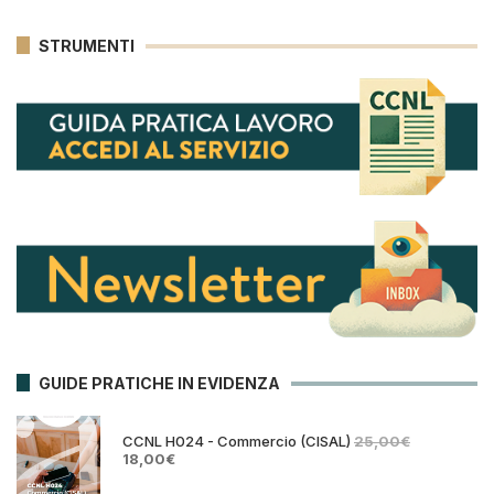
STRUMENTI
GUIDE PRATICHE IN EVIDENZA
CCNL H024 - Commercio (CISAL)
25,00
€
Il
Il
18,00
€
prezzo
prezzo
originale
attuale