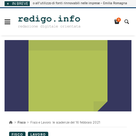
Vai
Supporto all’utilizzo di fonti rinnovabili nelle imprese – Emilia Romagna
IN BREVE
 2026
Agost
al
contenuto
0
Fisco
Fisco e Lavoro: le scadenze del 16 febbraio 2021
FISCO
LAVORO