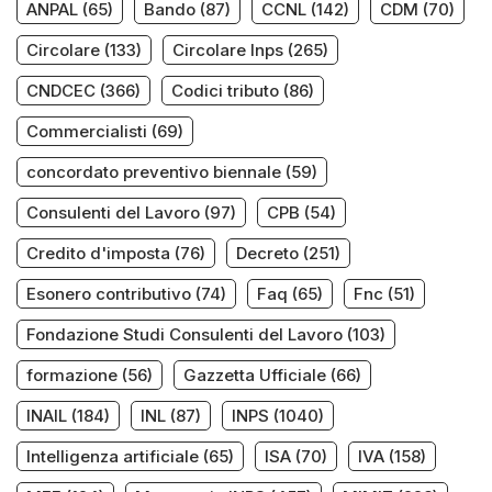
ANPAL
(65)
Bando
(87)
CCNL
(142)
CDM
(70)
Circolare
(133)
Circolare Inps
(265)
CNDCEC
(366)
Codici tributo
(86)
Commercialisti
(69)
concordato preventivo biennale
(59)
Consulenti del Lavoro
(97)
CPB
(54)
Credito d'imposta
(76)
Decreto
(251)
Esonero contributivo
(74)
Faq
(65)
Fnc
(51)
Fondazione Studi Consulenti del Lavoro
(103)
formazione
(56)
Gazzetta Ufficiale
(66)
INAIL
(184)
INL
(87)
INPS
(1040)
Intelligenza artificiale
(65)
ISA
(70)
IVA
(158)