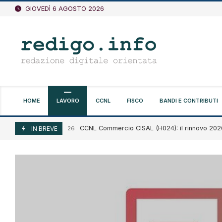
Vai
GIOVEDÌ 6 AGOSTO 2026
al
contenuto
HOME
LAVORO
CCNL
FISCO
BANDI E CONTRIBUTI
CCNL Commercio CISAL (H024): il rinnovo 2026-202
Agosto 6, 2026
IN BREVE