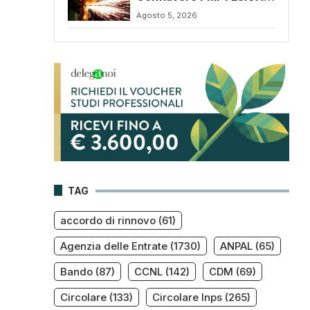
CONFSAL (C053),
Agosto 5, 2026
rinnovato il CCNL 2026-
2029: rafforzate tutele e
flessibilità organizzativa
TAG
accordo di rinnovo
(61)
Agenzia delle Entrate
(1730)
ANPAL
(65)
Bando
(87)
CCNL
(142)
CDM
(69)
Circolare
(133)
Circolare Inps
(265)