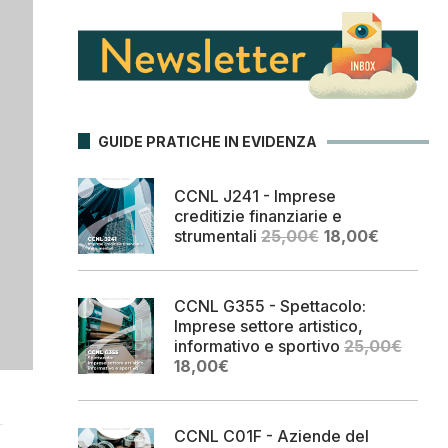
GUIDE PRATICHE IN EVIDENZA
CCNL J241 - Imprese
creditizie finanziarie e
Il
Il
strumentali
25,00
€
18,00
€
prezzo
prezzo
originale
attuale
era:
è:
CCNL G355 - Spettacolo:
25,00€.
18,00€.
Imprese settore artistico,
informativo e sportivo
25,00
€
Il
Il
18,00
€
prezzo
prezzo
originale
attuale
era:
è:
CCNL C01F - Aziende del
25,00€.
18,00€.