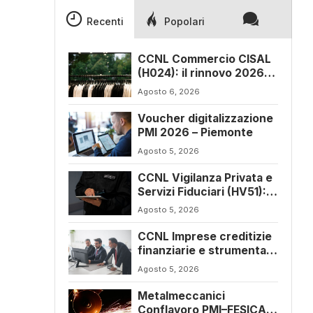
Recenti
Popolari
CCNL Commercio CISAL
(H024): il rinnovo 2026-
2029
Agosto 6, 2026
Voucher digitalizzazione
PMI 2026 – Piemonte
Agosto 5, 2026
CCNL Vigilanza Privata e
Servizi Fiduciari (HV51):
siglato l’accordo di
Agosto 5, 2026
rinnovo
CCNL Imprese creditizie
finanziarie e strumentali
(J241): ulteriore
Agosto 5, 2026
sospensione dei termini
a dicembre 2026
Metalmeccanici
Conflavoro PMI–FESICA