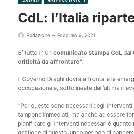
LAVORO
PROFESSIONISTI
CdL: l’Italia ripart
Redazione
Febbraio 9, 2021
—
E’ tutto in un
comunicato stampa CdL
dal t
criticità da affrontare
“.
Il Governo Draghi dovrà affrontare le emerg
occupazionale, sottolineate dall’ultima ril
“Per questo sono necessari degli interventi d
tampone immediati, ma anche ad essere fond
pianificare gli interventi necessari è quanto
gestione di questo lungo periodo di pandem