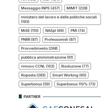
Messaggio INPS
(457)
MIMIT
(228)
ministero del lavoro e delle politiche sociali
(193)
MiSE
(110)
NASpI
(69)
PMI
(74)
PNRR
(87)
Professionisti
(87)
Provvedimento
(268)
pubblica amministrazione
(61)
rinnovo CCNL
(102)
Risoluzione
(77)
Risposta
(283)
Smart Working
(60)
Superbonus
(59)
Superbonus 110%
(73)
PARTNER