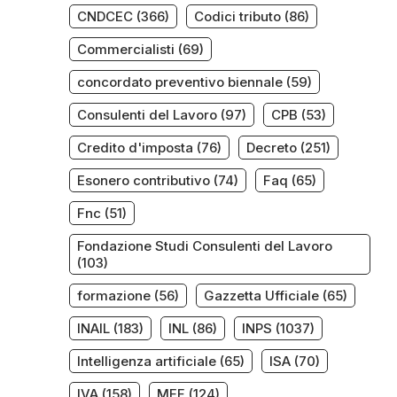
CNDCEC
(366)
Codici tributo
(86)
Commercialisti
(69)
concordato preventivo biennale
(59)
Consulenti del Lavoro
(97)
CPB
(53)
Credito d'imposta
(76)
Decreto
(251)
Esonero contributivo
(74)
Faq
(65)
Fnc
(51)
Fondazione Studi Consulenti del Lavoro
(103)
formazione
(56)
Gazzetta Ufficiale
(65)
INAIL
(183)
INL
(86)
INPS
(1037)
Intelligenza artificiale
(65)
ISA
(70)
IVA
(158)
MEF
(124)