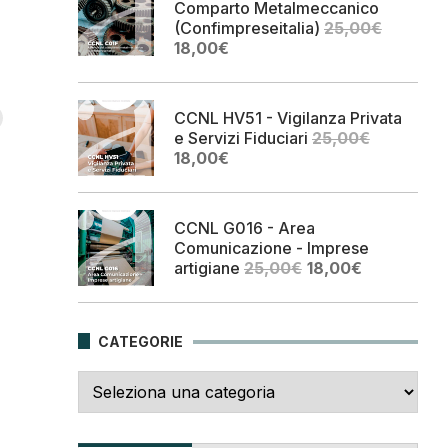
Comparto Metalmeccanico
(Confimpreseitalia)
25,00
€
Il
Il
18,00
€
prezzo
prezzo
originale
attuale
era:
è:
CCNL HV51 - Vigilanza Privata
25,00€.
18,00€.
e Servizi Fiduciari
25,00
€
Il
Il
18,00
€
prezzo
prezzo
originale
attuale
era:
è:
CCNL G016 - Area
25,00€.
18,00€.
Comunicazione - Imprese
Il
Il
artigiane
25,00
€
18,00
€
prezzo
prezzo
originale
attuale
era:
è:
CATEGORIE
25,00€.
18,00€.
Categorie