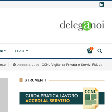
0
NI
STORE
CCNL Vigilanza Privata e Servizi Fiduciari (HV51): si
Agosto 5, 2026
STRUMENTI