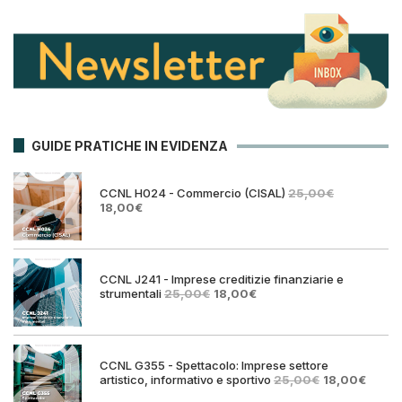
GUIDE PRATICHE IN EVIDENZA
CCNL H024 - Commercio (CISAL)
25,00
€
Il
Il
18,00
€
prezzo
prezzo
originale
attuale
era:
è:
25,00€.
18,00€.
CCNL J241 - Imprese creditizie finanziarie e
Il
Il
strumentali
25,00
€
18,00
€
prezzo
prezzo
originale
attuale
era:
è:
25,00€.
18,00€.
CCNL G355 - Spettacolo: Imprese settore
Il
Il
artistico, informativo e sportivo
25,00
€
18,00
€
prezzo
prezz