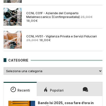
originale
attual
era:
è:
25,00€.
18,00€
CCNL C01F - Aziende del Comparto
Metalmeccanico (Confimpreseitalia)
25,00
€
Il
Il
18,00
€
prezzo
prezzo
originale
attuale
era:
è:
25,00€.
18,00€.
CCNL HV51 - Vigilanza Privata e Servizi Fiduciari
Il
Il
25,00
€
18,00
€
prezzo
prezzo
originale
attuale
era:
è:
25,00€.
18,00€.
CATEGORIE
Categorie
Recenti
Popolari
Bando Isi 2025, cosa fare d’ora in