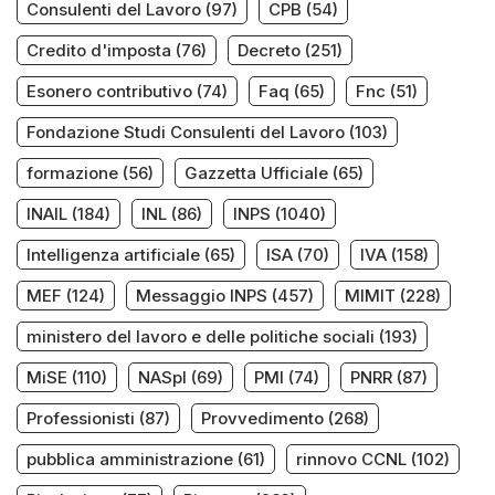
Consulenti del Lavoro
(97)
CPB
(54)
Credito d'imposta
(76)
Decreto
(251)
Esonero contributivo
(74)
Faq
(65)
Fnc
(51)
Fondazione Studi Consulenti del Lavoro
(103)
formazione
(56)
Gazzetta Ufficiale
(65)
INAIL
(184)
INL
(86)
INPS
(1040)
Intelligenza artificiale
(65)
ISA
(70)
IVA
(158)
MEF
(124)
Messaggio INPS
(457)
MIMIT
(228)
ministero del lavoro e delle politiche sociali
(193)
MiSE
(110)
NASpI
(69)
PMI
(74)
PNRR
(87)
Professionisti
(87)
Provvedimento
(268)
pubblica amministrazione
(61)
rinnovo CCNL
(102)