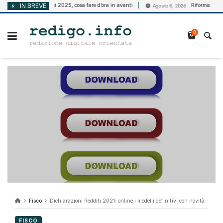
Vai
Bando Isi 2025, cosa fare d’ora in avanti
IN BREVE
Riforma della disabili
2026
Agosto 6, 2026
al
contenuto
0
Fisco
Dichiarazioni Redditi 2021: online i modelli definitivi con novità
FISCO