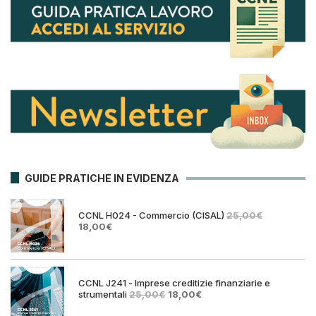
GUIDE PRATICHE IN EVIDENZA
CCNL H024 - Commercio (CISAL)
25,00
€
Il
Il
18,00
€
prezzo
prezzo
originale
attuale
era:
è:
25,00€.
18,00€.
CCNL J241 - Imprese creditizie finanziarie e
Il
Il
strumentali
25,00
€
18,00
€
prezzo
prezzo