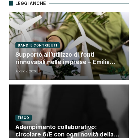
LEGGI ANCHE
BANDI E CONTRIBUTI
Supporto all’utilizzo di fonti
rinnovabili nelle imprese – Emilia
Romagna
Agosto 7, 2026
FISCO
Adempimento collaborativo:
circolare 6/E con ogni novità della