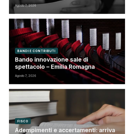
riforma fiscale
Agosto 7, 2026
BANDI E CONTRIBUTI
Bando innovazione sale di
spettacolo – Emilia Romagna
Agosto 7, 2026
FISCO
Adempimenti e accertamenti: arriva