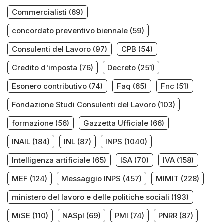
Commercialisti
(69)
concordato preventivo biennale
(59)
Consulenti del Lavoro
(97)
CPB
(54)
Credito d'imposta
(76)
Decreto
(251)
Esonero contributivo
(74)
Faq
(65)
Fnc
(51)
Fondazione Studi Consulenti del Lavoro
(103)
formazione
(56)
Gazzetta Ufficiale
(66)
INAIL
(184)
INL
(87)
INPS
(1040)
Intelligenza artificiale
(65)
ISA
(70)
IVA
(158)
MEF
(124)
Messaggio INPS
(457)
MIMIT
(228)
ministero del lavoro e delle politiche sociali
(193)
MiSE
(110)
NASpI
(69)
PMI
(74)
PNRR
(87)