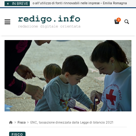
Vai
Supporto all’utilizzo di fonti rinnovabili nelle imprese – Emilia Romagna
IN BREVE
 2026
Agost
al
contenuto
0
Fisco
ENC, tassazione dimezzata dalla Legge di bilancio 2021
FISCO