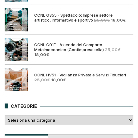
originale
attuale
era:
è:
25,00€.
18,00€.
CCNL G355 - Spettacolo: Imprese settore
Il
Il
artistico, informativo e sportivo
25,00
€
18,00
€
prezzo
prezz
originale
attual
era:
è:
25,00€.
18,00€
CCNL C01F - Aziende del Comparto
Metalmeccanico (Confimpreseitalia)
25,00
€
Il
Il
18,00
€
prezzo
prezzo
originale
attuale
era:
è:
25,00€.
18,00€.
CCNL HV51 - Vigilanza Privata e Servizi Fiduciari
Il
Il
25,00
€
18,00
€
prezzo
prezzo
originale
attuale
era:
è:
25,00€.
18,00€.
CATEGORIE
Categorie