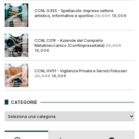
era:
è:
25,00€.
18,00€.
CCNL G355 - Spettacolo: Imprese settore
Il
Il
artistico, informativo e sportivo
25,00
€
18,00
€
prezzo
prezz
originale
attual
era:
è:
25,00€.
18,00€
CCNL C01F - Aziende del Comparto
Metalmeccanico (Confimpreseitalia)
25,00
€
Il
Il
18,00
€
prezzo
prezzo
originale
attuale
era:
è:
25,00€.
18,00€.
CCNL HV51 - Vigilanza Privata e Servizi Fiduciari
Il
Il
25,00
€
18,00
€
prezzo
prezzo
originale
attuale
era:
è:
25,00€.
18,00€.
CATEGORIE
Categorie