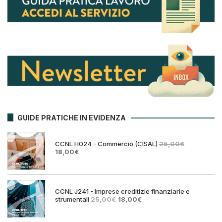
GUIDE PRATICHE IN EVIDENZA
CCNL H024 - Commercio (CISAL)
25,00
€
Il
Il
18,00
€
prezzo
prezzo
originale
attuale
era:
è:
25,00€.
18,00€.
CCNL J241 - Imprese creditizie finanziarie e
Il
Il
strumentali
25,00
€
18,00
€
prezzo
prezzo
originale
attuale