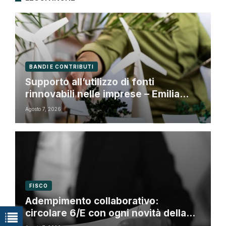
BANDI E CONTRIBUTI
Supporto all’utilizzo di fonti
rinnovabili nelle imprese – Emilia
Romagna
Agosto 7, 2026
FISCO
Adempimento collaborativo:
circolare 6/E con ogni novità della
riforma fiscale