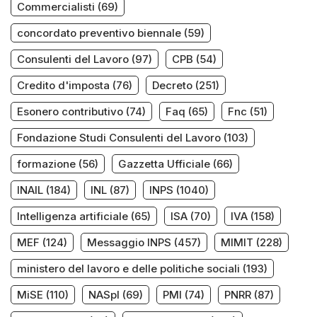
Commercialisti
(69)
concordato preventivo biennale
(59)
Consulenti del Lavoro
(97)
CPB
(54)
Credito d'imposta
(76)
Decreto
(251)
Esonero contributivo
(74)
Faq
(65)
Fnc
(51)
Fondazione Studi Consulenti del Lavoro
(103)
formazione
(56)
Gazzetta Ufficiale
(66)
INAIL
(184)
INL
(87)
INPS
(1040)
Intelligenza artificiale
(65)
ISA
(70)
IVA
(158)
MEF
(124)
Messaggio INPS
(457)
MIMIT
(228)
ministero del lavoro e delle politiche sociali
(193)
MiSE
(110)
NASpI
(69)
PMI
(74)
PNRR
(87)