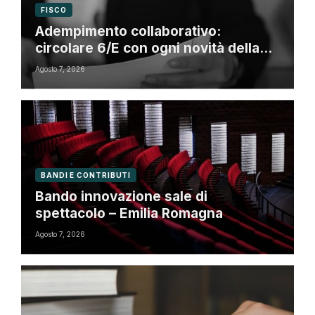
FISCO
Adempimento collaborativo:
circolare 6/E con ogni novità della
riforma fiscale
Agosto 7, 2026
BANDI E CONTRIBUTI
Bando innovazione sale di
spettacolo – Emilia Romagna
Agosto 7, 2026