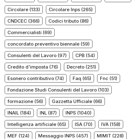
Circolare
(133)
Circolare Inps
(265)
CNDCEC
(366)
Codici tributo
(86)
Commercialisti
(69)
concordato preventivo biennale
(59)
Consulenti del Lavoro
(97)
CPB
(54)
Credito d'imposta
(76)
Decreto
(251)
Esonero contributivo
(74)
Faq
(65)
Fnc
(51)
Fondazione Studi Consulenti del Lavoro
(103)
formazione
(56)
Gazzetta Ufficiale
(66)
INAIL
(184)
INL
(87)
INPS
(1040)
Intelligenza artificiale
(65)
ISA
(70)
IVA
(158)
MEF
(124)
Messaggio INPS
(457)
MIMIT
(228)