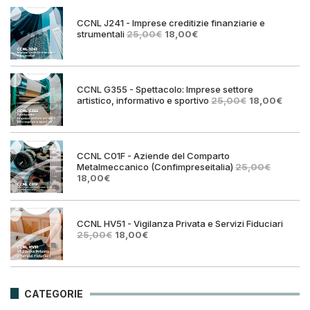
25,00€.
18,00€.
CCNL J241 - Imprese creditizie finanziarie e
Il
Il
strumentali
25,00
€
18,00
€
prezzo
prezzo
originale
attuale
era:
è:
25,00€.
18,00€.
CCNL G355 - Spettacolo: Imprese settore
Il
Il
artistico, informativo e sportivo
25,00
€
18,00
€
prezzo
prezz
originale
attual
era:
è:
25,00€.
18,00€
CCNL C01F - Aziende del Comparto
Metalmeccanico (Confimpreseitalia)
25,00
€
Il
Il
18,00
€
prezzo
prezzo
originale
attuale
era:
è:
25,00€.
18,00€.
CCNL HV51 - Vigilanza Privata e Servizi Fiduciari
Il
Il
25,00
€
18,00
€
prezzo
prezzo
originale
attuale
era:
è:
25,00€.
18,00€.
CATEGORIE