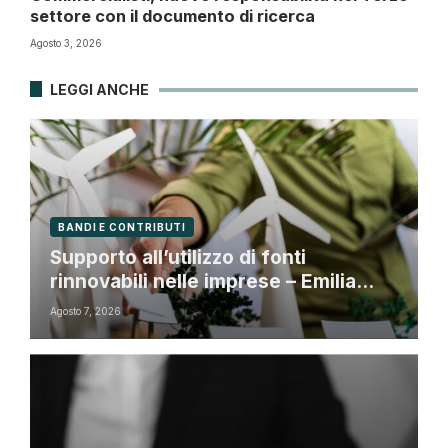
settore con il documento di ricerca
Agosto 3, 2026
LEGGI ANCHE
BANDI E CONTRIBUTI
Supporto all’utilizzo di fonti
rinnovabili nelle imprese – Emilia
Romagna
Agosto 7, 2026