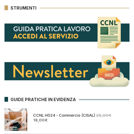
STRUMENTI
GUIDE PRATICHE IN EVIDENZA
CCNL H024 - Commercio (CISAL)
25,00
€
Il
Il
18,00
€
prezzo
prezzo
originale
attuale
era:
è: