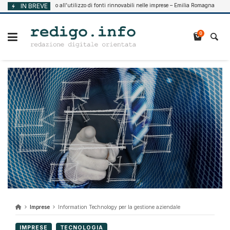
Vai
Supporto all’utilizzo di fonti rinnovabili nelle imprese – Emilia Romagna
IN BREVE
026
Agosto 
al
contenuto
0
Imprese
Information Technology per la gestione aziendale
IMPRESE
TECNOLOGIA