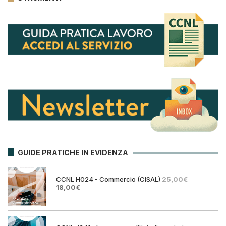
GUIDE PRATICHE IN EVIDENZA
CCNL H024 - Commercio (CISAL)
25,00
€
Il
Il
18,00
€
prezzo
prezzo
originale
attuale
era:
è:
25,00€.
18,00€.