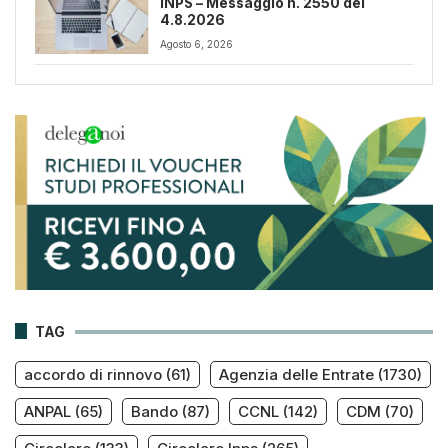
INPS – Messaggio n. 2550 del
4.8.2026
Agosto 6, 2026
TAG
accordo di rinnovo
(61)
Agenzia delle Entrate
(1730)
ANPAL
(65)
Bando
(87)
CCNL
(142)
CDM
(70)