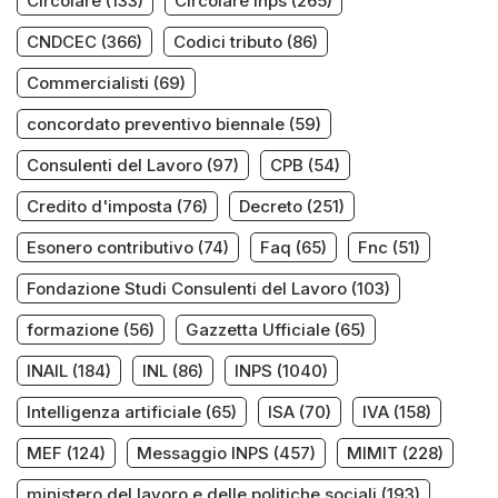
Circolare
(133)
Circolare Inps
(265)
CNDCEC
(366)
Codici tributo
(86)
Commercialisti
(69)
concordato preventivo biennale
(59)
Consulenti del Lavoro
(97)
CPB
(54)
Credito d'imposta
(76)
Decreto
(251)
Esonero contributivo
(74)
Faq
(65)
Fnc
(51)
Fondazione Studi Consulenti del Lavoro
(103)
formazione
(56)
Gazzetta Ufficiale
(65)
INAIL
(184)
INL
(86)
INPS
(1040)
Intelligenza artificiale
(65)
ISA
(70)
IVA
(158)
MEF
(124)
Messaggio INPS
(457)
MIMIT
(228)
ministero del lavoro e delle politiche sociali
(193)