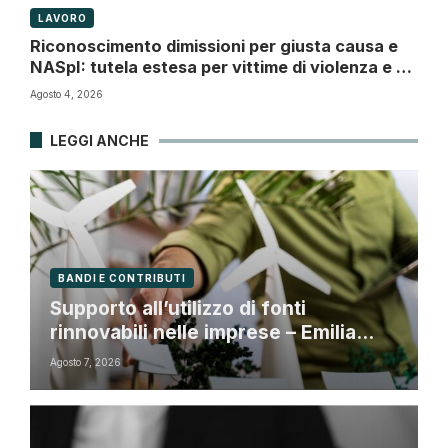
LAVORO
Riconoscimento dimissioni per giusta causa e
NASpI: tutela estesa per vittime di violenza e di
atti persecutori
Agosto 4, 2026
LEGGI ANCHE
BANDI E CONTRIBUTI
Supporto all’utilizzo di fonti
rinnovabili nelle imprese – Emilia
Romagna
Agosto 7, 2026