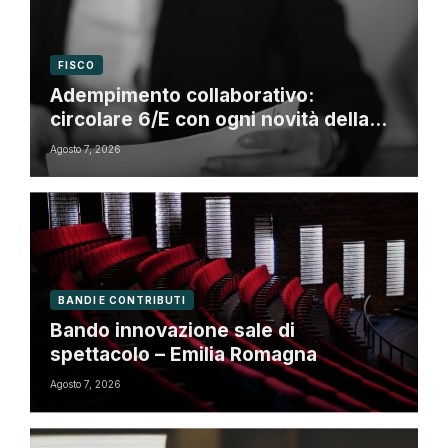
FISCO
Adempimento collaborativo:
circolare 6/E con ogni novità della
riforma fiscale
Agosto 7, 2026
BANDI E CONTRIBUTI
Bando innovazione sale di
spettacolo – Emilia Romagna
Agosto 7, 2026