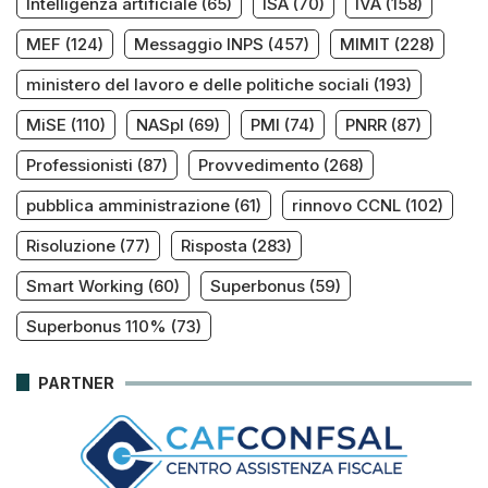
Intelligenza artificiale
(65)
ISA
(70)
IVA
(158)
MEF
(124)
Messaggio INPS
(457)
MIMIT
(228)
ministero del lavoro e delle politiche sociali
(193)
MiSE
(110)
NASpI
(69)
PMI
(74)
PNRR
(87)
Professionisti
(87)
Provvedimento
(268)
pubblica amministrazione
(61)
rinnovo CCNL
(102)
Risoluzione
(77)
Risposta
(283)
Smart Working
(60)
Superbonus
(59)
Superbonus 110%
(73)
PARTNER