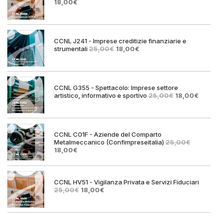
Il
Il
18,00
€
prezzo
prezzo
originale
attuale
era:
è:
25,00€.
18,00€.
CCNL J241 - Imprese creditizie finanziarie e
Il
Il
strumentali
25,00
€
18,00
€
prezzo
prezzo
originale
attuale
era:
è:
25,00€.
18,00€.
CCNL G355 - Spettacolo: Imprese settore
Il
Il
artistico, informativo e sportivo
25,00
€
18,00
€
prezzo
prezz
originale
attual
era:
è:
25,00€.
18,00€
CCNL C01F - Aziende del Comparto
Metalmeccanico (Confimpreseitalia)
25,00
€
Il
Il
18,00
€
prezzo
prezzo
originale
attuale
era:
è:
25,00€.
18,00€.
CCNL HV51 - Vigilanza Privata e Servizi Fiduciari
Il
Il
25,00
€
18,00
€
prezzo
prezzo
originale
attuale
era:
è: