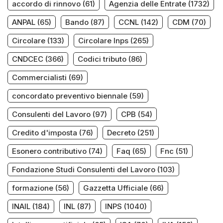
accordo di rinnovo
(61)
Agenzia delle Entrate
(1732)
ANPAL
(65)
Bando
(87)
CCNL
(142)
CDM
(70)
Circolare
(133)
Circolare Inps
(265)
CNDCEC
(366)
Codici tributo
(86)
Commercialisti
(69)
concordato preventivo biennale
(59)
Consulenti del Lavoro
(97)
CPB
(54)
Credito d'imposta
(76)
Decreto
(251)
Esonero contributivo
(74)
Faq
(65)
Fnc
(51)
Fondazione Studi Consulenti del Lavoro
(103)
formazione
(56)
Gazzetta Ufficiale
(66)
INAIL
(184)
INL
(87)
INPS
(1040)