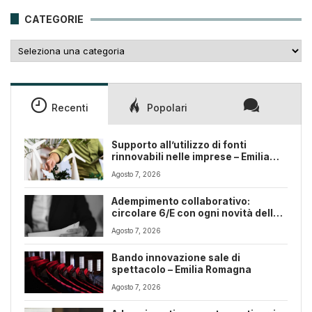
25,00€.
18,00€.
CATEGORIE
Categorie
Recenti
Popolari
Supporto all’utilizzo di fonti
rinnovabili nelle imprese – Emilia
Romagna
Agosto 7, 2026
Adempimento collaborativo:
circolare 6/E con ogni novità della
riforma fiscale
Agosto 7, 2026
Bando innovazione sale di
spettacolo – Emilia Romagna
Agosto 7, 2026