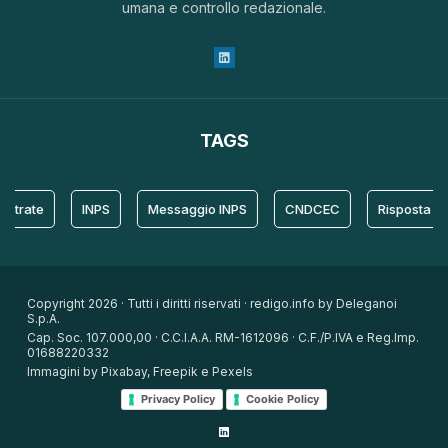
umana e controllo redazionale.
TAGS
te
INPS
Messaggio INPS
CNDCEC
Risposta
P
Copyright 2026 · Tutti i diritti riservati · redigo.info by Deleganoi
S.p.A.
Cap. Soc. 107.000,00 · C.C.I.A.A. RM-1612096 · C.F./P.IVA e Reg.Imp.
01688220332
Immagini by Pixabay, Freepik e Pexels
Privacy Policy
Cookie Policy