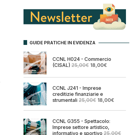
GUIDE PRATICHE IN EVIDENZA
CCNL H024 - Commercio
Il
Il
(CISAL)
25,00
€
18,00
€
prezzo
prezzo
originale
attuale
era:
è:
CCNL J241 - Imprese
25,00€.
18,00€.
creditizie finanziarie e
Il
Il
strumentali
25,00
€
18,00
€
prezzo
prezzo
originale
attuale
era:
è:
CCNL G355 - Spettacolo:
25,00€.
18,00€.
Imprese settore artistico,
informativo e sportivo
25,00
€