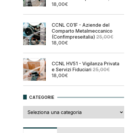
Il
Il
18,00
€
prezzo
prezzo
originale
attuale
era:
è:
CCNL C01F - Aziende del
25,00€.
18,00€.
Comparto Metalmeccanico
(Confimpreseitalia)
25,00
€
Il
Il
18,00
€
prezzo
prezzo
originale
attuale
era:
è:
CCNL HV51 - Vigilanza Privata
25,00€.
18,00€.
e Servizi Fiduciari
25,00
€
Il
Il
18,00
€
prezzo
prezzo
originale
attuale
era:
è:
CATEGORIE
25,00€.
18,00€.
Categorie