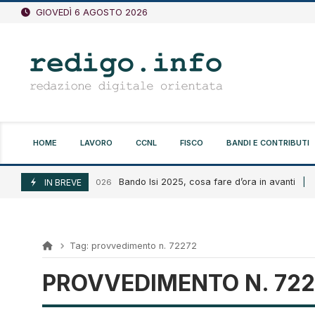
Vai
GIOVEDÌ 6 AGOSTO 2026
al
contenuto
HOME
LAVORO
CCNL
FISCO
BANDI E CONTRIBUTI
Bando Isi 2025, cosa fare d’ora in avanti
Agosto 6, 2026
IN BREVE
A
Tag:
provvedimento n. 72272
PROVVEDIMENTO N. 722