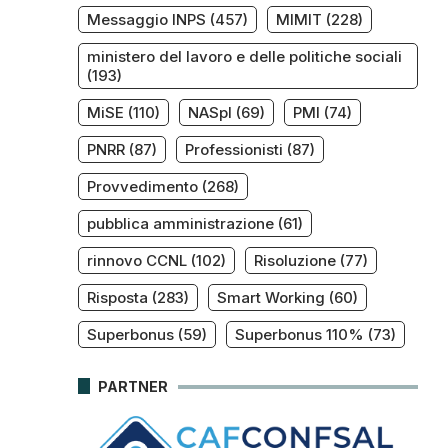
Messaggio INPS
(457)
MIMIT
(228)
ministero del lavoro e delle politiche sociali
(193)
MiSE
(110)
NASpI
(69)
PMI
(74)
PNRR
(87)
Professionisti
(87)
Provvedimento
(268)
pubblica amministrazione
(61)
rinnovo CCNL
(102)
Risoluzione
(77)
Risposta
(283)
Smart Working
(60)
Superbonus
(59)
Superbonus 110%
(73)
PARTNER