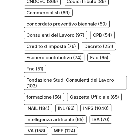
CNDCEC
(366)
Codici tributo
(86)
Commercialisti
(69)
concordato preventivo biennale
(59)
Consulenti del Lavoro
(97)
CPB
(54)
Credito d'imposta
(76)
Decreto
(251)
Esonero contributivo
(74)
Faq
(65)
Fnc
(51)
Fondazione Studi Consulenti del Lavoro
(103)
formazione
(56)
Gazzetta Ufficiale
(65)
INAIL
(184)
INL
(86)
INPS
(1040)
Intelligenza artificiale
(65)
ISA
(70)
IVA
(158)
MEF
(124)