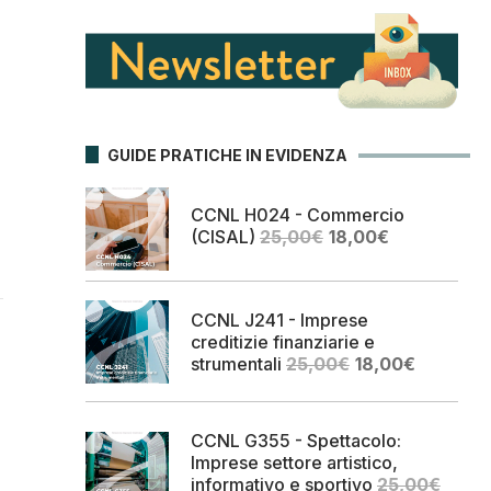
GUIDE PRATICHE IN EVIDENZA
CCNL H024 - Commercio
Il
Il
(CISAL)
25,00
€
18,00
€
prezzo
prezzo
originale
attuale
era:
è:
CCNL J241 - Imprese
25,00€.
18,00€.
creditizie finanziarie e
Il
Il
strumentali
25,00
€
18,00
€
prezzo
prezzo
originale
attuale
era:
è:
CCNL G355 - Spettacolo:
25,00€.
18,00€.
Imprese settore artistico,
informativo e sportivo
25,00
€