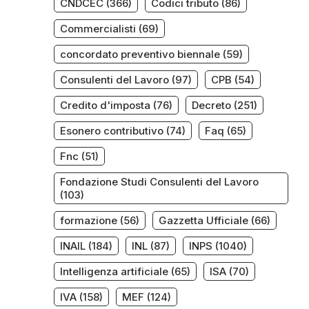
CNDCEC
(366)
Codici tributo
(86)
Commercialisti
(69)
concordato preventivo biennale
(59)
Consulenti del Lavoro
(97)
CPB
(54)
Credito d'imposta
(76)
Decreto
(251)
Esonero contributivo
(74)
Faq
(65)
Fnc
(51)
Fondazione Studi Consulenti del Lavoro
(103)
formazione
(56)
Gazzetta Ufficiale
(66)
INAIL
(184)
INL
(87)
INPS
(1040)
Intelligenza artificiale
(65)
ISA
(70)
IVA
(158)
MEF
(124)