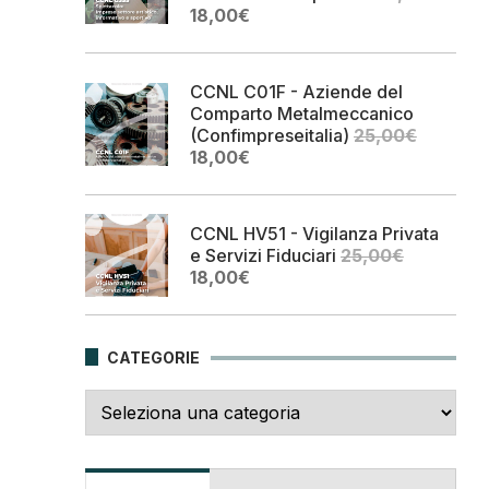
Il
Il
18,00
€
prezzo
prezzo
originale
attuale
era:
è:
CCNL C01F - Aziende del
25,00€.
18,00€.
Comparto Metalmeccanico
(Confimpreseitalia)
25,00
€
Il
Il
18,00
€
prezzo
prezzo
originale
attuale
era:
è:
CCNL HV51 - Vigilanza Privata
25,00€.
18,00€.
e Servizi Fiduciari
25,00
€
Il
Il
18,00
€
prezzo
prezzo
originale
attuale
era:
è:
CATEGORIE
25,00€.
18,00€.
Categorie