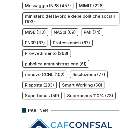
Messaggio INPS
(457)
MIMIT
(228)
ministero del lavoro e delle politiche sociali
(193)
MiSE
(110)
NASpI
(69)
PMI
(74)
PNRR
(87)
Professionisti
(87)
Provvedimento
(268)
pubblica amministrazione
(61)
rinnovo CCNL
(102)
Risoluzione
(77)
Risposta
(283)
Smart Working
(60)
Superbonus
(59)
Superbonus 110%
(73)
PARTNER