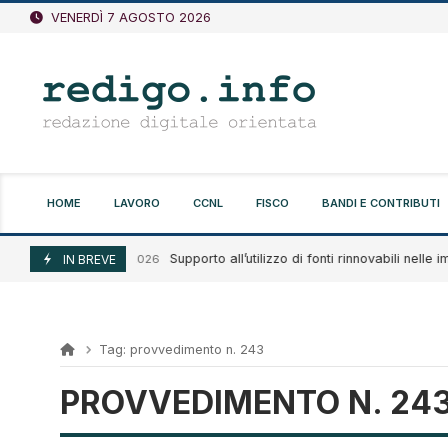
Vai
VENERDÌ 7 AGOSTO 2026
al
contenuto
HOME
LAVORO
CCNL
FISCO
BANDI E CONTRIBUTI
Supporto all’utilizzo di fonti rinnovabili nelle im
Agosto 7, 2026
IN BREVE
Tag:
provvedimento n. 243
PROVVEDIMENTO N. 24