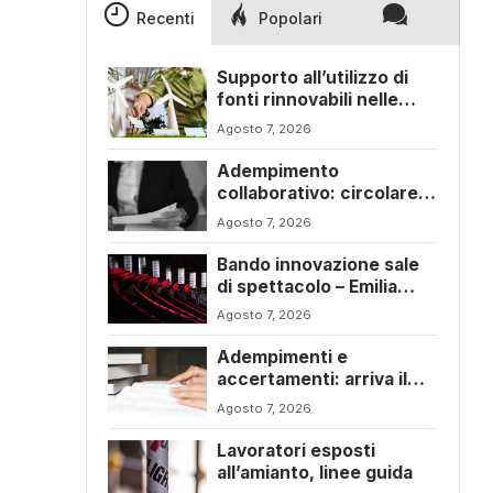
Recenti
Popolari
Supporto all’utilizzo di
fonti rinnovabili nelle
imprese – Emilia Romagna
Agosto 7, 2026
Adempimento
collaborativo: circolare
6/E con ogni novità della
Agosto 7, 2026
riforma fiscale
Bando innovazione sale
di spettacolo – Emilia
Romagna
Agosto 7, 2026
Adempimenti e
accertamenti: arriva il
nuovo Testo Unico
Agosto 7, 2026
fiscale
Lavoratori esposti
all’amianto, linee guida