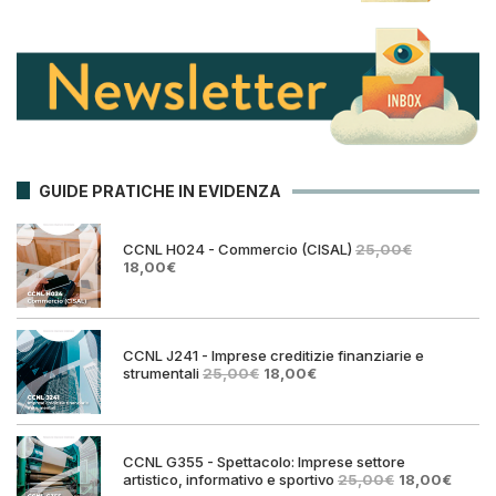
GUIDE PRATICHE IN EVIDENZA
CCNL H024 - Commercio (CISAL)
25,00
€
Il
Il
18,00
€
prezzo
prezzo
originale
attuale
era:
è:
25,00€.
18,00€.
CCNL J241 - Imprese creditizie finanziarie e
Il
Il
strumentali
25,00
€
18,00
€
prezzo
prezzo
originale
attuale
era:
è:
25,00€.
18,00€.
CCNL G355 - Spettacolo: Imprese settore
Il
Il
artistico, informativo e sportivo
25,00
€
18,00
€