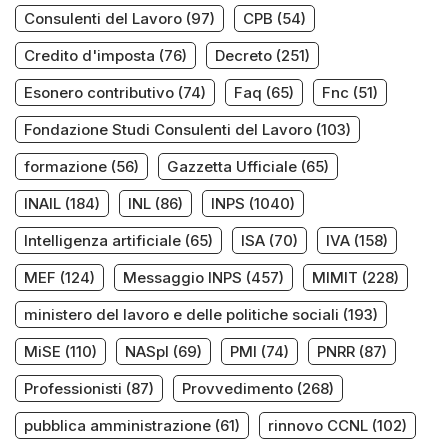
Consulenti del Lavoro
(97)
CPB
(54)
Credito d'imposta
(76)
Decreto
(251)
Esonero contributivo
(74)
Faq
(65)
Fnc
(51)
Fondazione Studi Consulenti del Lavoro
(103)
formazione
(56)
Gazzetta Ufficiale
(65)
INAIL
(184)
INL
(86)
INPS
(1040)
Intelligenza artificiale
(65)
ISA
(70)
IVA
(158)
MEF
(124)
Messaggio INPS
(457)
MIMIT
(228)
ministero del lavoro e delle politiche sociali
(193)
MiSE
(110)
NASpI
(69)
PMI
(74)
PNRR
(87)
Professionisti
(87)
Provvedimento
(268)
pubblica amministrazione
(61)
rinnovo CCNL
(102)