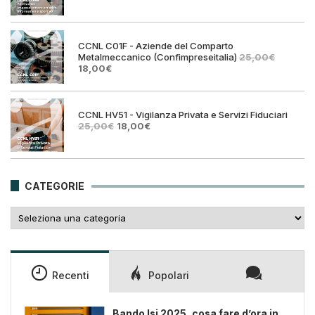
prezzo
prezz
originale
attual
era:
è:
25,00€.
18,00€
CCNL C01F - Aziende del Comparto
Metalmeccanico (Confimpreseitalia)
25,00
€
Il
Il
18,00
€
prezzo
prezzo
originale
attuale
era:
è:
25,00€.
18,00€.
CCNL HV51 - Vigilanza Privata e Servizi Fiduciari
Il
Il
25,00
€
18,00
€
prezzo
prezzo
originale
attuale
era:
è:
25,00€.
18,00€.
CATEGORIE
Categorie
Recenti
Popolari
Bando Isi 2025, cosa fare d’ora in