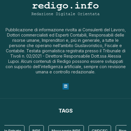
Pubblicazione di informazione rivolta ai Consulenti del Lavoro,
Dottori commercialisti ed Esperti Contabili, Responsabili delle
risorse umane, Imprenditori e, più in generale, a tutte le
persone che operano nell’ambito Giuslavoristico, Fiscale e
Contabile. Testata giornalistica registrata presso il Tribunale di
Tivoli n. 02/2021 - Direttore Responsabile Dott.ssa Alessia
Lupoi. Alcuni contenuti di Redigo possono essere sviluppati
con supporto dell’intelligenza artificiale, sempre con revisione
umana e controllo redazionale.
TAGS
le Entrate
INPS
Messaggio INPS
CNDCEC
Risposta