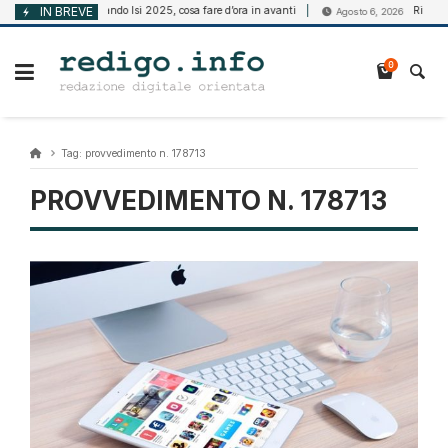
Vai
IN BREVE
Bando Isi 2025, cosa fare d’ora in avanti
Riforma de
Agosto 6, 2026
Agosto 6, 2026
al
contenuto
0
Tag:
provvedimento n. 178713
PROVVEDIMENTO N. 178713