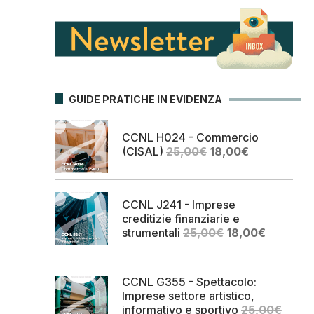
GUIDE PRATICHE IN EVIDENZA
CCNL H024 - Commercio
Il
Il
(CISAL)
25,00
€
18,00
€
prezzo
prezzo
originale
attuale
era:
è:
CCNL J241 - Imprese
25,00€.
18,00€.
creditizie finanziarie e
Il
Il
strumentali
25,00
€
18,00
€
prezzo
prezzo
originale
attuale
era:
è:
CCNL G355 - Spettacolo:
25,00€.
18,00€.
Imprese settore artistico,
informativo e sportivo
25,00
€