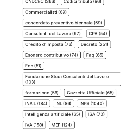
CNDCEC
(366)
Codici tributo
(86)
Commercialisti
(69)
concordato preventivo biennale
(59)
Consulenti del Lavoro
(97)
CPB
(54)
Credito d'imposta
(76)
Decreto
(251)
Esonero contributivo
(74)
Faq
(65)
Fnc
(51)
Fondazione Studi Consulenti del Lavoro
(103)
formazione
(56)
Gazzetta Ufficiale
(65)
INAIL
(184)
INL
(86)
INPS
(1040)
Intelligenza artificiale
(65)
ISA
(70)
IVA
(158)
MEF
(124)