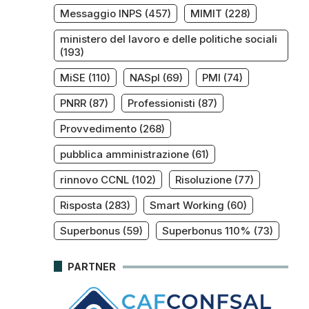
Messaggio INPS
(457)
MIMIT
(228)
ministero del lavoro e delle politiche sociali
(193)
MiSE
(110)
NASpI
(69)
PMI
(74)
PNRR
(87)
Professionisti
(87)
Provvedimento
(268)
pubblica amministrazione
(61)
rinnovo CCNL
(102)
Risoluzione
(77)
Risposta
(283)
Smart Working
(60)
Superbonus
(59)
Superbonus 110%
(73)
PARTNER