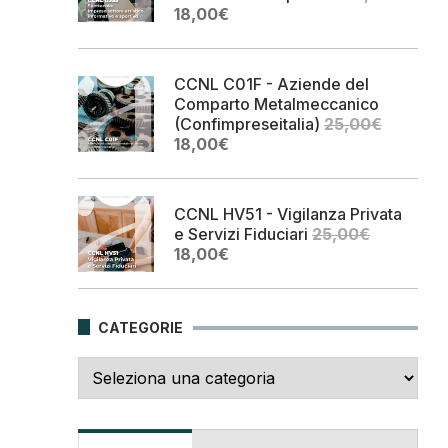
Il
Il
18,00
€
prezzo
prezzo
originale
attuale
era:
è:
CCNL C01F - Aziende del
25,00€.
18,00€.
Comparto Metalmeccanico
(Confimpreseitalia)
25,00
€
Il
Il
18,00
€
prezzo
prezzo
originale
attuale
era:
è:
CCNL HV51 - Vigilanza Privata
25,00€.
18,00€.
e Servizi Fiduciari
25,00
€
Il
Il
18,00
€
prezzo
prezzo
originale
attuale
era:
è:
CATEGORIE
25,00€.
18,00€.
Categorie