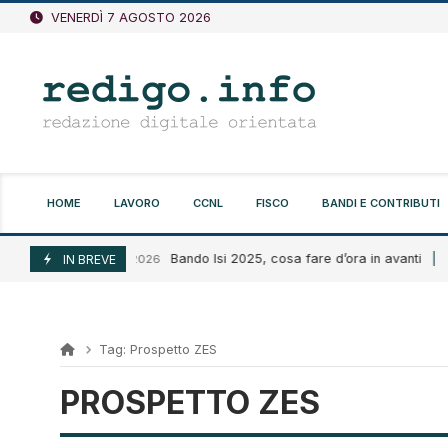
Vai
VENERDÌ 7 AGOSTO 2026
al
contenuto
HOME
LAVORO
CCNL
FISCO
BANDI E CONTRIBUTI
Bando Isi 2025, cosa fare d’ora in avanti
Agosto 6, 2026
IN BREVE
A
Tag:
Prospetto ZES
PROSPETTO ZES