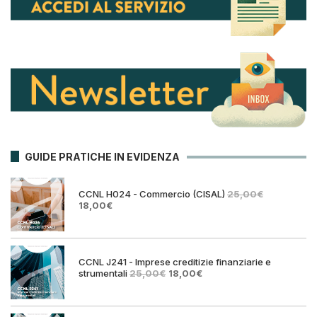
GUIDE PRATICHE IN EVIDENZA
CCNL H024 - Commercio (CISAL)
25,00
€
Il
Il
18,00
€
prezzo
prezzo
originale
attuale
era:
è:
25,00€.
18,00€.
CCNL J241 - Imprese creditizie finanziarie e
Il
Il
strumentali
25,00
€
18,00
€
prezzo
prezzo
originale
attuale
era:
è: