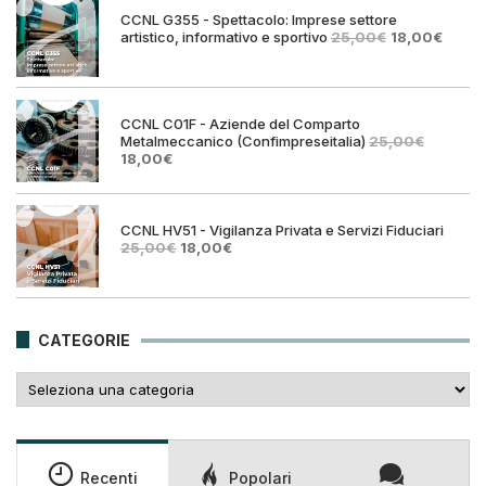
25,00€.
18,00€.
CCNL G355 - Spettacolo: Imprese settore
Il
Il
artistico, informativo e sportivo
25,00
€
18,00
€
prezzo
prezz
originale
attual
era:
è:
25,00€.
18,00€
CCNL C01F - Aziende del Comparto
Metalmeccanico (Confimpreseitalia)
25,00
€
Il
Il
18,00
€
prezzo
prezzo
originale
attuale
era:
è:
25,00€.
18,00€.
CCNL HV51 - Vigilanza Privata e Servizi Fiduciari
Il
Il
25,00
€
18,00
€
prezzo
prezzo
originale
attuale
era:
è:
25,00€.
18,00€.
CATEGORIE
Categorie
Recenti
Popolari