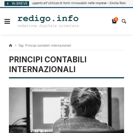
Vai
IN BREVE
Supporto all’utilizzo di fonti rinnovabili nelle imprese – Emilia Romagna
Agosto 7, 2026
al
contenuto
0
Tag:
Principi contabili internazionali
PRINCIPI CONTABILI
INTERNAZIONALI