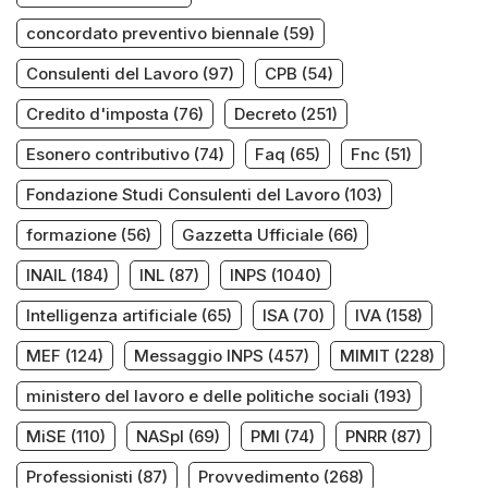
concordato preventivo biennale
(59)
Consulenti del Lavoro
(97)
CPB
(54)
Credito d'imposta
(76)
Decreto
(251)
Esonero contributivo
(74)
Faq
(65)
Fnc
(51)
Fondazione Studi Consulenti del Lavoro
(103)
formazione
(56)
Gazzetta Ufficiale
(66)
INAIL
(184)
INL
(87)
INPS
(1040)
Intelligenza artificiale
(65)
ISA
(70)
IVA
(158)
MEF
(124)
Messaggio INPS
(457)
MIMIT
(228)
ministero del lavoro e delle politiche sociali
(193)
MiSE
(110)
NASpI
(69)
PMI
(74)
PNRR
(87)
Professionisti
(87)
Provvedimento
(268)