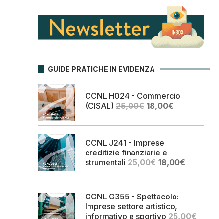
GUIDE PRATICHE IN EVIDENZA
CCNL H024 - Commercio
Il
Il
(CISAL)
25,00
€
18,00
€
prezzo
prezzo
originale
attuale
era:
è:
CCNL J241 - Imprese
25,00€.
18,00€.
creditizie finanziarie e
Il
Il
strumentali
25,00
€
18,00
€
prezzo
prezzo
originale
attuale
era:
è:
CCNL G355 - Spettacolo:
25,00€.
18,00€.
Imprese settore artistico,
informativo e sportivo
25,00
€