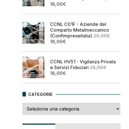
Il
Il
18,00
€
prezzo
prezzo
originale
attuale
era:
è:
CCNL C01F - Aziende del
25,00€.
18,00€.
Comparto Metalmeccanico
(Confimpreseitalia)
25,00
€
Il
Il
18,00
€
prezzo
prezzo
originale
attuale
era:
è:
CCNL HV51 - Vigilanza Privata
25,00€.
18,00€.
e Servizi Fiduciari
25,00
€
Il
Il
18,00
€
prezzo
prezzo
originale
attuale
era:
è:
CATEGORIE
25,00€.
18,00€.
Categorie