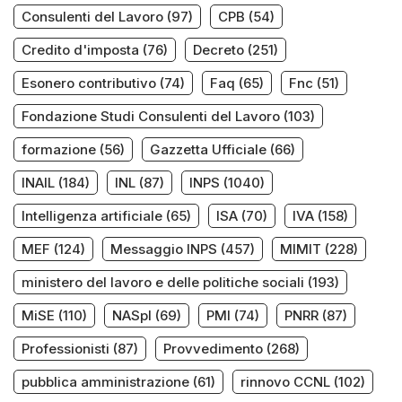
Consulenti del Lavoro
(97)
CPB
(54)
Credito d'imposta
(76)
Decreto
(251)
Esonero contributivo
(74)
Faq
(65)
Fnc
(51)
Fondazione Studi Consulenti del Lavoro
(103)
formazione
(56)
Gazzetta Ufficiale
(66)
INAIL
(184)
INL
(87)
INPS
(1040)
Intelligenza artificiale
(65)
ISA
(70)
IVA
(158)
MEF
(124)
Messaggio INPS
(457)
MIMIT
(228)
ministero del lavoro e delle politiche sociali
(193)
MiSE
(110)
NASpI
(69)
PMI
(74)
PNRR
(87)
Professionisti
(87)
Provvedimento
(268)
pubblica amministrazione
(61)
rinnovo CCNL
(102)