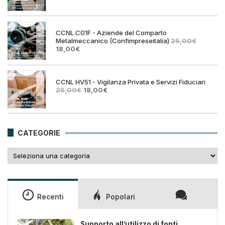
prezzo
prezz
originale
attual
era:
è:
25,00€.
18,00€
CCNL C01F - Aziende del Comparto
Metalmeccanico (Confimpreseitalia)
25,00
€
Il
Il
18,00
€
prezzo
prezzo
originale
attuale
era:
è:
25,00€.
18,00€.
CCNL HV51 - Vigilanza Privata e Servizi Fiduciari
Il
Il
25,00
€
18,00
€
prezzo
prezzo
originale
attuale
era:
è:
25,00€.
18,00€.
CATEGORIE
Categorie
Recenti
Popolari
Supporto all’utilizzo di fonti