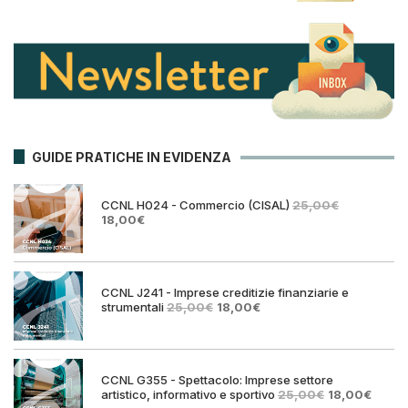
GUIDE PRATICHE IN EVIDENZA
CCNL H024 - Commercio (CISAL)
25,00
€
Il
Il
18,00
€
prezzo
prezzo
originale
attuale
era:
è:
25,00€.
18,00€.
CCNL J241 - Imprese creditizie finanziarie e
Il
Il
strumentali
25,00
€
18,00
€
prezzo
prezzo
originale
attuale
era:
è:
25,00€.
18,00€.
CCNL G355 - Spettacolo: Imprese settore
Il
Il
artistico, informativo e sportivo
25,00
€
18,00
€