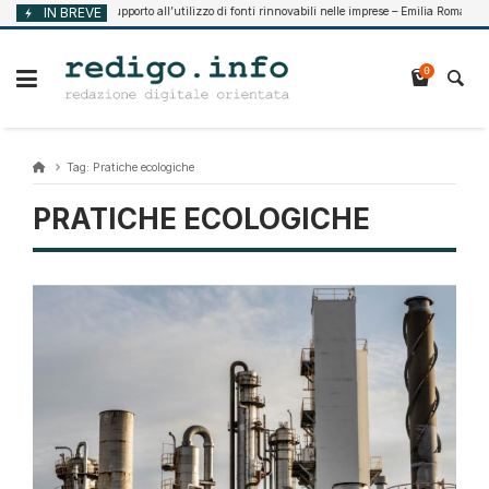
Vai
IN BREVE
Supporto all’utilizzo di fonti rinnovabili nelle imprese – Emilia Romagna
Agosto 7, 2026
al
contenuto
0
Tag:
Pratiche ecologiche
PRATICHE ECOLOGICHE