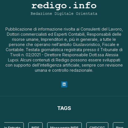
Pubblicazione di informazione rivolta ai Consulenti del Lavoro,
Dottori commercialisti ed Esperti Contabili, Responsabili delle
risorse umane, Imprenditori e, più in generale, a tutte le
persone che operano nell’ambito Giuslavoristico, Fiscale e
Contabile. Testata giornalistica registrata presso il Tribunale di
Tivoli n. 02/2021 - Direttore Responsabile Dott.ssa Alessia
Lupoi. Alcuni contenuti di Redigo possono essere sviluppati
con supporto dell’intelligenza artificiale, sempre con revisione
umana e controllo redazionale.
TAGS
le Entrate
INPS
Messaggio INPS
CNDCEC
Risposta