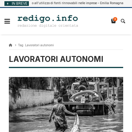
Vai
Supporto all’utilizzo di fonti rinnovabili nelle imprese – Emilia Romagna
IN BREVE
 2026
Agost
al
contenuto
0
Tag:
Lavoratori autonomi
LAVORATORI AUTONOMI