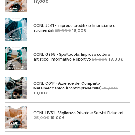
Il
Il
18,00
€
prezzo
prezzo
originale
attuale
era:
è:
25,00€.
18,00€.
CCNL J241 - Imprese creditizie finanziarie e
Il
Il
strumentali
25,00
€
18,00
€
prezzo
prezzo
originale
attuale
era:
è:
25,00€.
18,00€.
CCNL G355 - Spettacolo: Imprese settore
Il
Il
artistico, informativo e sportivo
25,00
€
18,00
€
prezzo
prezz
originale
attual
era:
è:
25,00€.
18,00€
CCNL C01F - Aziende del Comparto
Metalmeccanico (Confimpreseitalia)
25,00
€
Il
Il
18,00
€
prezzo
prezzo
originale
attuale
era:
è:
25,00€.
18,00€.
CCNL HV51 - Vigilanza Privata e Servizi Fiduciari
Il
Il
25,00
€
18,00
€
prezzo
prezzo
originale
attuale
era:
è: