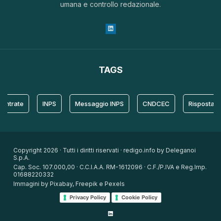
umana e controllo redazionale.
TAGS
ate
INPS
Messaggio INPS
CNDCEC
Risposta
Copyright 2026 · Tutti i diritti riservati · redigo.info by Deleganoi
S.p.A.
Cap. Soc. 107.000,00 · C.C.I.A.A. RM-1612096 · C.F./P.IVA e Reg.Imp.
01688220332
Immagini by Pixabay, Freepik e Pexels
Privacy Policy
Cookie Policy