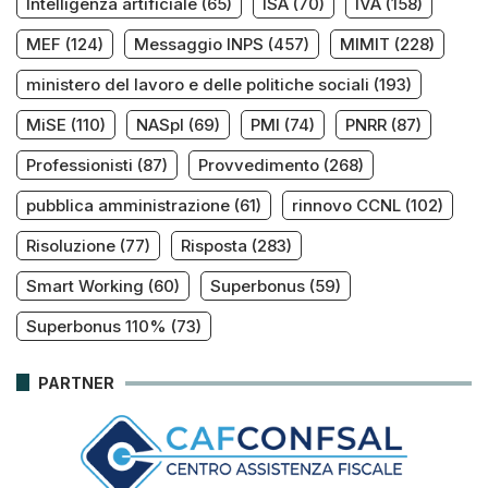
Intelligenza artificiale
(65)
ISA
(70)
IVA
(158)
MEF
(124)
Messaggio INPS
(457)
MIMIT
(228)
ministero del lavoro e delle politiche sociali
(193)
MiSE
(110)
NASpI
(69)
PMI
(74)
PNRR
(87)
Professionisti
(87)
Provvedimento
(268)
pubblica amministrazione
(61)
rinnovo CCNL
(102)
Risoluzione
(77)
Risposta
(283)
Smart Working
(60)
Superbonus
(59)
Superbonus 110%
(73)
PARTNER