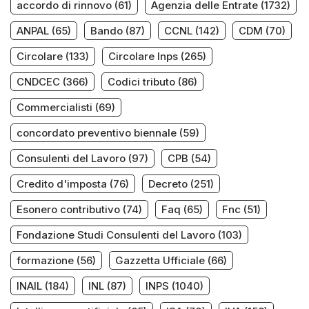
accordo di rinnovo
(61)
Agenzia delle Entrate
(1732)
ANPAL
(65)
Bando
(87)
CCNL
(142)
CDM
(70)
Circolare
(133)
Circolare Inps
(265)
CNDCEC
(366)
Codici tributo
(86)
Commercialisti
(69)
concordato preventivo biennale
(59)
Consulenti del Lavoro
(97)
CPB
(54)
Credito d'imposta
(76)
Decreto
(251)
Esonero contributivo
(74)
Faq
(65)
Fnc
(51)
Fondazione Studi Consulenti del Lavoro
(103)
formazione
(56)
Gazzetta Ufficiale
(66)
INAIL
(184)
INL
(87)
INPS
(1040)