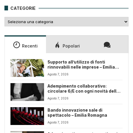
25,00€.
18,00€.
CATEGORIE
Categorie
Recenti
Popolari
Supporto all’utilizzo di fonti
rinnovabili nelle imprese – Emilia
Romagna
Agosto 7, 2026
Adempimento collaborativo:
circolare 6/E con ogni novità della
riforma fiscale
Agosto 7, 2026
Bando innovazione sale di
spettacolo – Emilia Romagna
Agosto 7, 2026