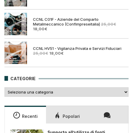
prezzo
prezz
originale
attual
era:
è:
25,00€.
18,00€
CCNL C01F - Aziende del Comparto
Metalmeccanico (Confimpreseitalia)
25,00
€
Il
Il
18,00
€
prezzo
prezzo
originale
attuale
era:
è:
25,00€.
18,00€.
CCNL HV51 - Vigilanza Privata e Servizi Fiduciari
Il
Il
25,00
€
18,00
€
prezzo
prezzo
originale
attuale
era:
è:
25,00€.
18,00€.
CATEGORIE
Categorie
Recenti
Popolari
Supporto all’utilizzo di fonti