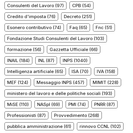
Consulenti del Lavoro
(97)
CPB
(54)
Credito d'imposta
(76)
Decreto
(251)
Esonero contributivo
(74)
Faq
(65)
Fnc
(51)
Fondazione Studi Consulenti del Lavoro
(103)
formazione
(56)
Gazzetta Ufficiale
(66)
INAIL
(184)
INL
(87)
INPS
(1040)
Intelligenza artificiale
(65)
ISA
(70)
IVA
(158)
MEF
(124)
Messaggio INPS
(457)
MIMIT
(228)
ministero del lavoro e delle politiche sociali
(193)
MiSE
(110)
NASpI
(69)
PMI
(74)
PNRR
(87)
Professionisti
(87)
Provvedimento
(268)
pubblica amministrazione
(61)
rinnovo CCNL
(102)