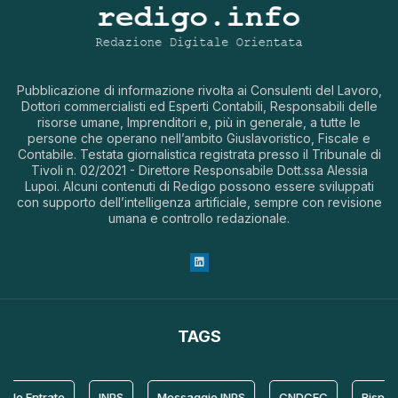
Pubblicazione di informazione rivolta ai Consulenti del Lavoro,
Dottori commercialisti ed Esperti Contabili, Responsabili delle
risorse umane, Imprenditori e, più in generale, a tutte le
persone che operano nell’ambito Giuslavoristico, Fiscale e
Contabile. Testata giornalistica registrata presso il Tribunale di
Tivoli n. 02/2021 - Direttore Responsabile Dott.ssa Alessia
Lupoi. Alcuni contenuti di Redigo possono essere sviluppati
con supporto dell’intelligenza artificiale, sempre con revisione
umana e controllo redazionale.
TAGS
le Entrate
INPS
Messaggio INPS
CNDCEC
Rispost