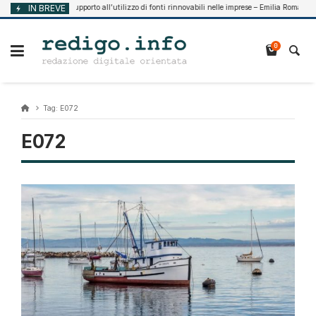
Vai
IN BREVE
Supporto all’utilizzo di fonti rinnovabili nelle imprese – Emilia Romagna
Agosto 7, 2026
al
contenuto
0
Tag:
E072
E072