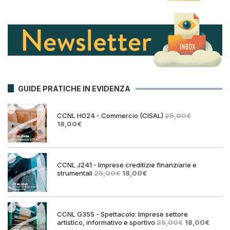
GUIDE PRATICHE IN EVIDENZA
CCNL H024 - Commercio (CISAL)
25,00
€
Il
Il
18,00
€
prezzo
prezzo
originale
attuale
era:
è:
25,00€.
18,00€.
CCNL J241 - Imprese creditizie finanziarie e
Il
Il
strumentali
25,00
€
18,00
€
prezzo
prezzo
originale
attuale
era:
è:
25,00€.
18,00€.
CCNL G355 - Spettacolo: Imprese settore
Il
Il
artistico, informativo e sportivo
25,00
€
18,00
€