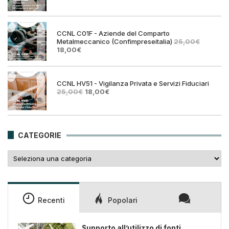
prezzo
prezz
originale
attual
era:
è:
25,00€.
18,00€
CCNL C01F - Aziende del Comparto
Metalmeccanico (Confimpreseitalia)
25,00
€
Il
Il
18,00
€
prezzo
prezzo
originale
attuale
era:
è:
25,00€.
18,00€.
CCNL HV51 - Vigilanza Privata e Servizi Fiduciari
Il
Il
25,00
€
18,00
€
prezzo
prezzo
originale
attuale
era:
è:
25,00€.
18,00€.
CATEGORIE
Categorie
Recenti
Popolari
Supporto all’utilizzo di fonti