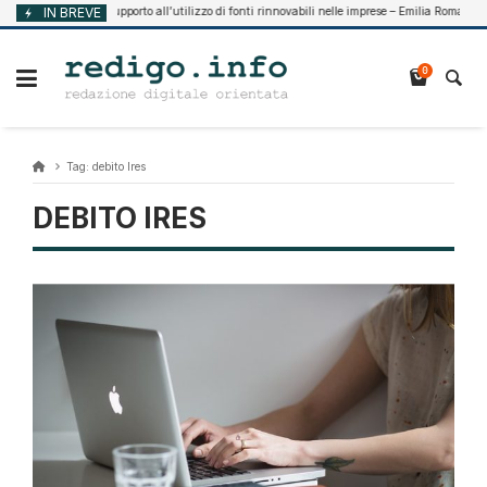
Vai
IN BREVE
Supporto all’utilizzo di fonti rinnovabili nelle imprese – Emilia Romagna
Agosto 7, 2026
al
contenuto
0
Tag:
debito Ires
DEBITO IRES