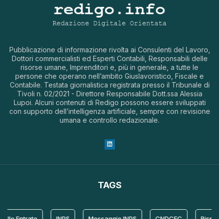
Pubblicazione di informazione rivolta ai Consulenti del Lavoro,
Dottori commercialisti ed Esperti Contabili, Responsabili delle
risorse umane, Imprenditori e, più in generale, a tutte le
persone che operano nell’ambito Giuslavoristico, Fiscale e
Contabile. Testata giornalistica registrata presso il Tribunale di
Tivoli n. 02/2021 - Direttore Responsabile Dott.ssa Alessia
Lupoi. Alcuni contenuti di Redigo possono essere sviluppati
con supporto dell’intelligenza artificiale, sempre con revisione
umana e controllo redazionale.
TAGS
lle Entrate
INPS
Messaggio INPS
CNDCEC
Rispost