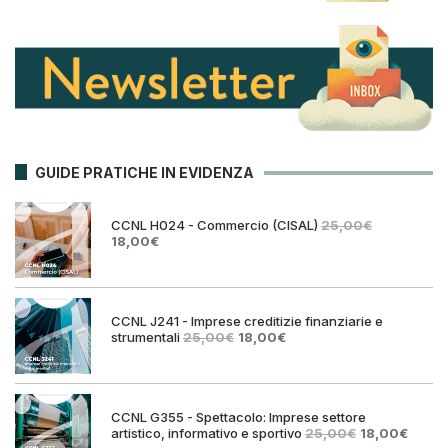
GUIDE PRATICHE IN EVIDENZA
CCNL H024 - Commercio (CISAL)
25,00
€
Il
Il
18,00
€
prezzo
prezzo
originale
attuale
era:
è:
25,00€.
18,00€.
CCNL J241 - Imprese creditizie finanziarie e
Il
Il
strumentali
25,00
€
18,00
€
prezzo
prezzo
originale
attuale
era:
è:
25,00€.
18,00€.
CCNL G355 - Spettacolo: Imprese settore
Il
Il
artistico, informativo e sportivo
25,00
€
18,00
€