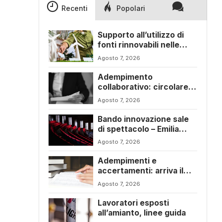
Recenti
Popolari
Supporto all’utilizzo di
fonti rinnovabili nelle
imprese – Emilia Romagna
Agosto 7, 2026
Adempimento
collaborativo: circolare
6/E con ogni novità della
Agosto 7, 2026
riforma fiscale
Bando innovazione sale
di spettacolo – Emilia
Romagna
Agosto 7, 2026
Adempimenti e
accertamenti: arriva il
nuovo Testo Unico
Agosto 7, 2026
fiscale
Lavoratori esposti
all’amianto, linee guida