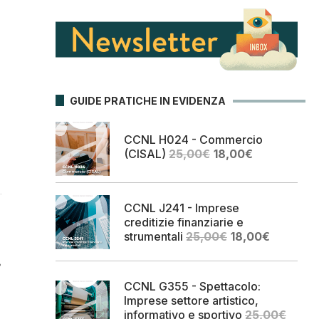
GUIDE PRATICHE IN EVIDENZA
CCNL H024 - Commercio
Il
Il
(CISAL)
25,00
€
18,00
€
prezzo
prezzo
originale
attuale
era:
è:
CCNL J241 - Imprese
25,00€.
18,00€.
creditizie finanziarie e
Il
Il
strumentali
25,00
€
18,00
€
prezzo
prezzo
r
originale
attuale
era:
è:
CCNL G355 - Spettacolo:
25,00€.
18,00€.
Imprese settore artistico,
informativo e sportivo
25,00
€