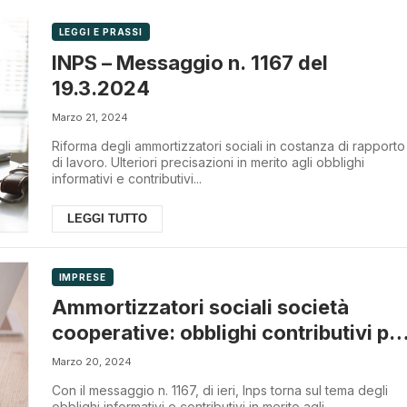
LEGGI E PRASSI
INPS – Messaggio n. 1167 del
19.3.2024
Marzo 21, 2024
Riforma degli ammortizzatori sociali in costanza di rapporto
di lavoro. Ulteriori precisazioni in merito agli obblighi
informativi e contributivi...
LEGGI TUTTO
IMPRESE
Ammortizzatori sociali società
cooperative: obblighi contributivi pe
CIGS e FIS
Marzo 20, 2024
Con il messaggio n. 1167, di ieri, Inps torna sul tema degli
obblighi informativi e contributivi in merito agli