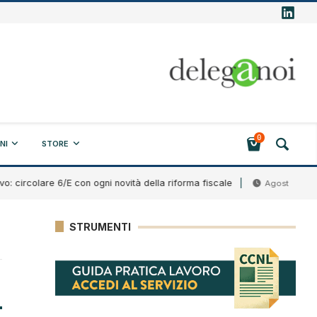
0
NI
STORE
colare 6/E con ogni novità della riforma fiscale
B
Agosto 7, 2026
STRUMENTI