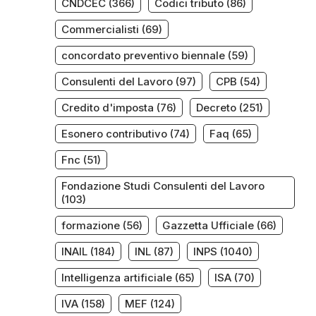
CNDCEC
(366)
Codici tributo
(86)
Commercialisti
(69)
concordato preventivo biennale
(59)
Consulenti del Lavoro
(97)
CPB
(54)
Credito d'imposta
(76)
Decreto
(251)
Esonero contributivo
(74)
Faq
(65)
Fnc
(51)
Fondazione Studi Consulenti del Lavoro
(103)
formazione
(56)
Gazzetta Ufficiale
(66)
INAIL
(184)
INL
(87)
INPS
(1040)
Intelligenza artificiale
(65)
ISA
(70)
IVA
(158)
MEF
(124)