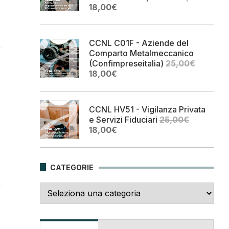
Il
Il
18,00
€
prezzo
prezzo
originale
attuale
era:
è:
CCNL C01F - Aziende del
25,00€.
18,00€.
Comparto Metalmeccanico
(Confimpreseitalia)
25,00
€
Il
Il
18,00
€
prezzo
prezzo
originale
attuale
era:
è:
CCNL HV51 - Vigilanza Privata
25,00€.
18,00€.
e Servizi Fiduciari
25,00
€
Il
Il
18,00
€
prezzo
prezzo
originale
attuale
era:
è:
CATEGORIE
25,00€.
18,00€.
Categorie