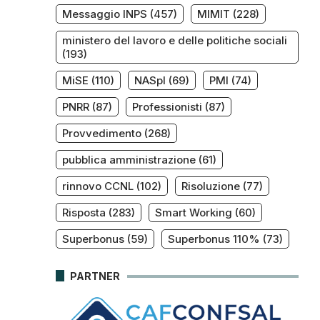
Messaggio INPS
(457)
MIMIT
(228)
ministero del lavoro e delle politiche sociali
(193)
MiSE
(110)
NASpI
(69)
PMI
(74)
PNRR
(87)
Professionisti
(87)
Provvedimento
(268)
pubblica amministrazione
(61)
rinnovo CCNL
(102)
Risoluzione
(77)
Risposta
(283)
Smart Working
(60)
Superbonus
(59)
Superbonus 110%
(73)
PARTNER