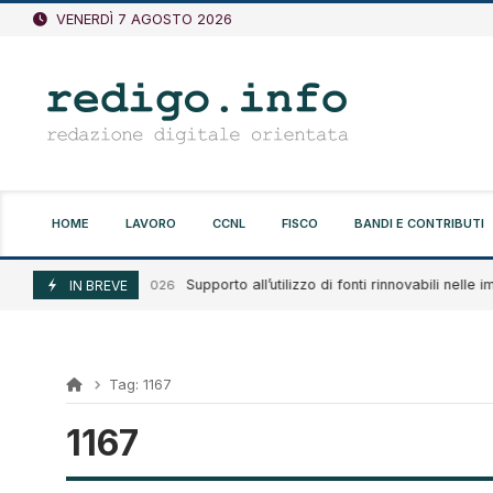
Vai
VENERDÌ 7 AGOSTO 2026
al
contenuto
HOME
LAVORO
CCNL
FISCO
BANDI E CONTRIBUTI
Supporto all’utilizzo di fonti rinnovabili nelle imp
Agosto 7, 2026
IN BREVE
Tag:
1167
1167