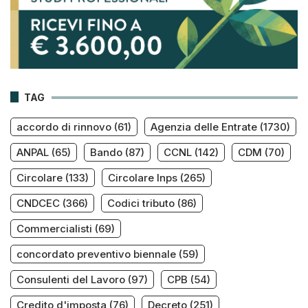
TAG
accordo di rinnovo
(61)
Agenzia delle Entrate
(1730)
ANPAL
(65)
Bando
(87)
CCNL
(142)
CDM
(70)
Circolare
(133)
Circolare Inps
(265)
CNDCEC
(366)
Codici tributo
(86)
Commercialisti
(69)
concordato preventivo biennale
(59)
Consulenti del Lavoro
(97)
CPB
(54)
Credito d'imposta
(76)
Decreto
(251)