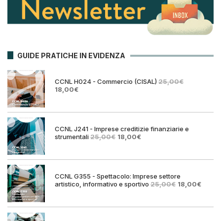
GUIDE PRATICHE IN EVIDENZA
CCNL H024 - Commercio (CISAL)
25,00
€
Il
Il
18,00
€
prezzo
prezzo
originale
attuale
era:
è:
25,00€.
18,00€.
CCNL J241 - Imprese creditizie finanziarie e
Il
Il
strumentali
25,00
€
18,00
€
prezzo
prezzo
originale
attuale
era:
è:
25,00€.
18,00€.
CCNL G355 - Spettacolo: Imprese settore
Il
Il
artistico, informativo e sportivo
25,00
€
18,00
€
prezzo
prezz
originale
attual
era:
è:
25,00€.
18,00€