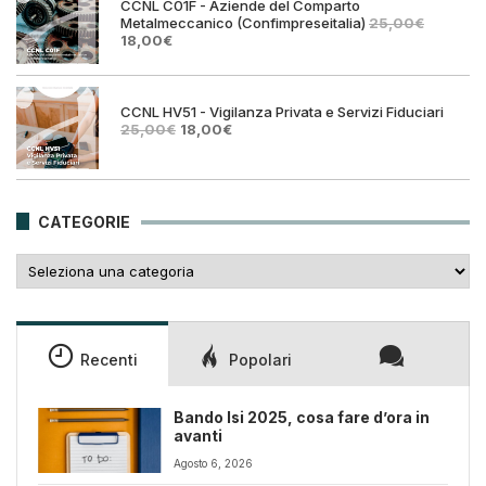
CCNL C01F - Aziende del Comparto
Metalmeccanico (Confimpreseitalia)
25,00
€
Il
Il
18,00
€
prezzo
prezzo
originale
attuale
era:
è:
25,00€.
18,00€.
CCNL HV51 - Vigilanza Privata e Servizi Fiduciari
Il
Il
25,00
€
18,00
€
prezzo
prezzo
originale
attuale
era:
è:
25,00€.
18,00€.
CATEGORIE
Categorie
Recenti
Popolari
Bando Isi 2025, cosa fare d’ora in
avanti
Agosto 6, 2026