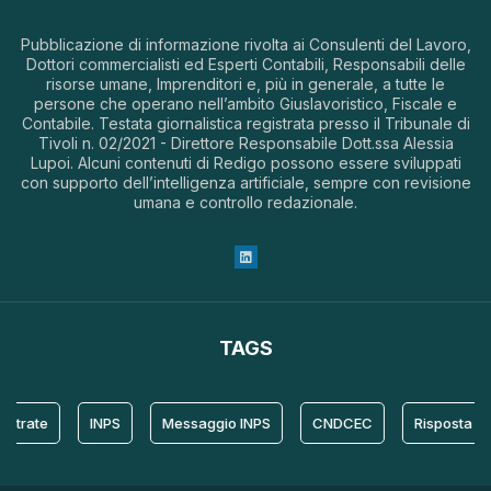
Pubblicazione di informazione rivolta ai Consulenti del Lavoro,
Dottori commercialisti ed Esperti Contabili, Responsabili delle
risorse umane, Imprenditori e, più in generale, a tutte le
persone che operano nell’ambito Giuslavoristico, Fiscale e
Contabile. Testata giornalistica registrata presso il Tribunale di
Tivoli n. 02/2021 - Direttore Responsabile Dott.ssa Alessia
Lupoi. Alcuni contenuti di Redigo possono essere sviluppati
con supporto dell’intelligenza artificiale, sempre con revisione
umana e controllo redazionale.
TAGS
te
INPS
Messaggio INPS
CNDCEC
Risposta
Pr