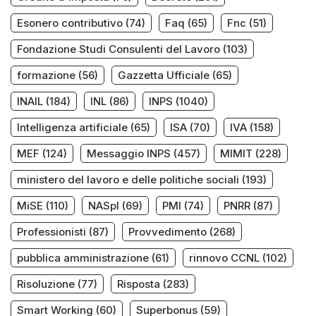
Esonero contributivo
(74)
Faq
(65)
Fnc
(51)
Fondazione Studi Consulenti del Lavoro
(103)
formazione
(56)
Gazzetta Ufficiale
(65)
INAIL
(184)
INL
(86)
INPS
(1040)
Intelligenza artificiale
(65)
ISA
(70)
IVA
(158)
MEF
(124)
Messaggio INPS
(457)
MIMIT
(228)
ministero del lavoro e delle politiche sociali
(193)
MiSE
(110)
NASpI
(69)
PMI
(74)
PNRR
(87)
Professionisti
(87)
Provvedimento
(268)
pubblica amministrazione
(61)
rinnovo CCNL
(102)
Risoluzione
(77)
Risposta
(283)
Smart Working
(60)
Superbonus
(59)