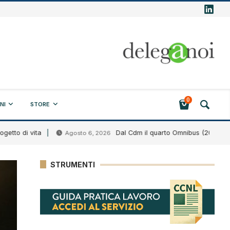
0
NI
STORE
 vita
Dal Cdm il quarto Omnibus (2026)
Agosto 6, 2026
Ago
STRUMENTI