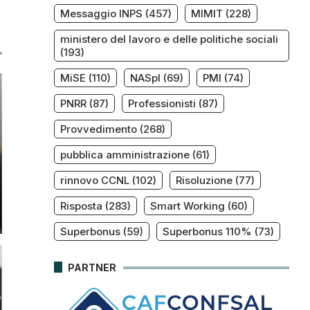
Messaggio INPS
(457)
MIMIT
(228)
ministero del lavoro e delle politiche sociali
(193)
MiSE
(110)
NASpI
(69)
PMI
(74)
PNRR
(87)
Professionisti
(87)
Provvedimento
(268)
pubblica amministrazione
(61)
rinnovo CCNL
(102)
Risoluzione
(77)
Risposta
(283)
Smart Working
(60)
Superbonus
(59)
Superbonus 110%
(73)
PARTNER