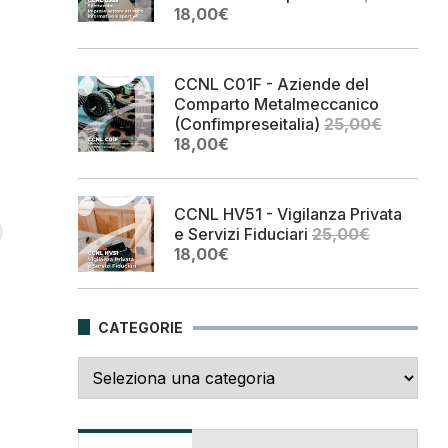
Il
Il
18,00
€
prezzo
prezzo
originale
attuale
era:
è:
CCNL C01F - Aziende del
25,00€.
18,00€.
Comparto Metalmeccanico
(Confimpreseitalia)
25,00
€
Il
Il
18,00
€
prezzo
prezzo
originale
attuale
era:
è:
CCNL HV51 - Vigilanza Privata
25,00€.
18,00€.
e Servizi Fiduciari
25,00
€
Il
Il
18,00
€
prezzo
prezzo
originale
attuale
era:
è:
CATEGORIE
25,00€.
18,00€.
Categorie