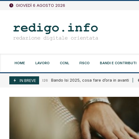
Vai
GIOVEDÌ 6 AGOSTO 2026
al
contenuto
HOME
LAVORO
CCNL
FISCO
BANDI E CONTRIBUTI
Bando Isi 2025, cosa fare d’ora in avanti
Agosto 6, 2026
IN BREVE
Agosto