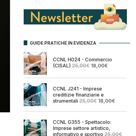
GUIDE PRATICHE IN EVIDENZA
CCNL H024 - Commercio
Il
Il
(CISAL)
25,00
€
18,00
€
prezzo
prezzo
originale
attuale
era:
è:
CCNL J241 - Imprese
25,00€.
18,00€.
creditizie finanziarie e
Il
Il
strumentali
25,00
€
18,00
€
prezzo
prezzo
originale
attuale
era:
è:
CCNL G355 - Spettacolo:
25,00€.
18,00€.
Imprese settore artistico,
informativo e sportivo
25,00
€