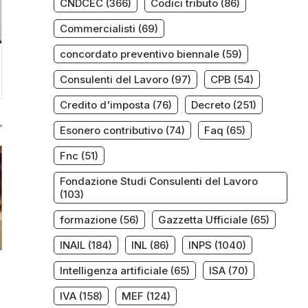
CNDCEC
(366)
Codici tributo
(86)
Commercialisti
(69)
concordato preventivo biennale
(59)
Consulenti del Lavoro
(97)
CPB
(54)
Credito d'imposta
(76)
Decreto
(251)
Esonero contributivo
(74)
Faq
(65)
Fnc
(51)
Fondazione Studi Consulenti del Lavoro
(103)
formazione
(56)
Gazzetta Ufficiale
(65)
INAIL
(184)
INL
(86)
INPS
(1040)
Intelligenza artificiale
(65)
ISA
(70)
IVA
(158)
MEF
(124)