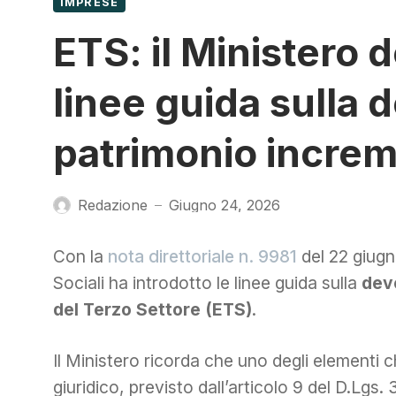
IMPRESE
ETS: il Ministero d
linee guida sulla 
patrimonio incre
Redazione
Giugno 24, 2026
—
Con la
nota direttoriale n. 9981
del 22 giugno
Sociali ha introdotto le linee guida sulla
devo
del Terzo Settore
(ETS)
.
Il Ministero ricorda che uno degli elementi ch
giuridico, previsto dall’articolo 9 del D.Lgs. 