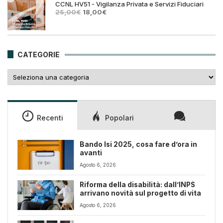
25,00€.
18,00€.
CCNL HV51 - Vigilanza Privata e Servizi Fiduciari
Il
Il
25,00
€
18,00
€
prezzo
prezzo
originale
attuale
era:
è:
25,00€.
18,00€.
CATEGORIE
Categorie
Recenti
Popolari
Bando Isi 2025, cosa fare d’ora in
avanti
Agosto 6, 2026
Riforma della disabilità: dall’INPS
arrivano novità sul progetto di vita
Agosto 6, 2026