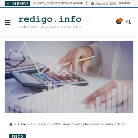
Vai
Bando Isi 2025, cosa fare d’ora in avanti
IN BREVE
Riforma della disabili
2026
Agosto 6, 2026
al
contenuto
0
Fisco
CPB e acconti 2026: impatto delle plusvalenze e rinnovo del concordato
FISCO