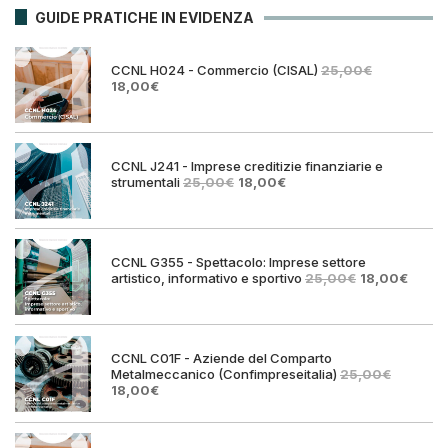
GUIDE PRATICHE IN EVIDENZA
CCNL H024 - Commercio (CISAL)
25,00
€
Il
Il
18,00
€
prezzo
prezzo
originale
attuale
era:
è:
25,00€.
18,00€.
CCNL J241 - Imprese creditizie finanziarie e
Il
Il
strumentali
25,00
€
18,00
€
prezzo
prezzo
originale
attuale
era:
è:
25,00€.
18,00€.
CCNL G355 - Spettacolo: Imprese settore
Il
Il
artistico, informativo e sportivo
25,00
€
18,00
€
prezzo
prezz
originale
attual
era:
è:
25,00€.
18,00€
CCNL C01F - Aziende del Comparto
Metalmeccanico (Confimpreseitalia)
25,00
€
Il
Il
18,00
€
prezzo
prezzo
originale
attuale
era:
è: