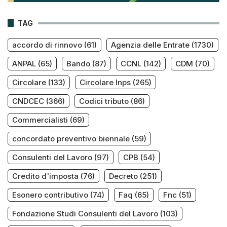
TAG
accordo di rinnovo
(61)
Agenzia delle Entrate
(1730)
ANPAL
(65)
Bando
(87)
CCNL
(142)
CDM
(70)
Circolare
(133)
Circolare Inps
(265)
CNDCEC
(366)
Codici tributo
(86)
Commercialisti
(69)
concordato preventivo biennale
(59)
Consulenti del Lavoro
(97)
CPB
(54)
Credito d'imposta
(76)
Decreto
(251)
Esonero contributivo
(74)
Faq
(65)
Fnc
(51)
Fondazione Studi Consulenti del Lavoro
(103)