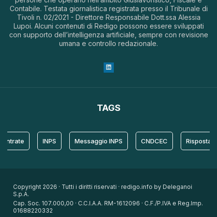
Contabile. Testata giornalistica registrata presso il Tribunale di
Tivoli n. 02/2021 - Direttore Responsabile Dott.ssa Alessia
Lupoi. Alcuni contenuti di Redigo possono essere sviluppati
con supporto dell’intelligenza artificiale, sempre con revisione
umana e controllo redazionale.
TAGS
ate
INPS
Messaggio INPS
CNDCEC
Risposta
P
Copyright 2026 · Tutti i diritti riservati · redigo.info by Deleganoi
S.p.A.
Cap. Soc. 107.000,00 · C.C.I.A.A. RM-1612096 · C.F./P.IVA e Reg.Imp.
01688220332