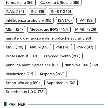
formazione
(56)
Gazzetta Ufficiale
(65)
INAIL
(184)
INL
(86)
INPS
(1040)
Intelligenza artificiale
(65)
ISA
(70)
IVA
(158)
MEF
(124)
Messaggio INPS
(457)
MIMIT
(228)
ministero del lavoro e delle politiche sociali
(193)
MiSE
(110)
NASpI
(69)
PMI
(74)
PNRR
(87)
Professionisti
(87)
Provvedimento
(268)
pubblica amministrazione
(61)
rinnovo CCNL
(102)
Risoluzione
(77)
Risposta
(283)
Smart Working
(60)
Superbonus
(59)
Superbonus 110%
(73)
PARTNER