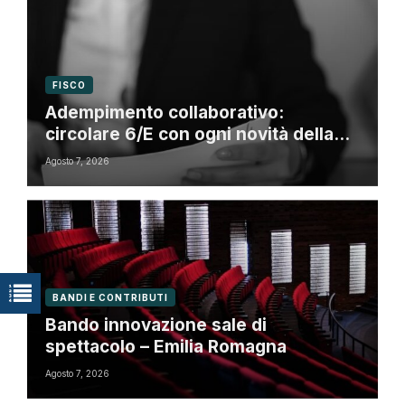
FISCO
Adempimento collaborativo:
circolare 6/E con ogni novità della
riforma fiscale
Agosto 7, 2026
BANDI E CONTRIBUTI
Bando innovazione sale di
spettacolo – Emilia Romagna
Agosto 7, 2026