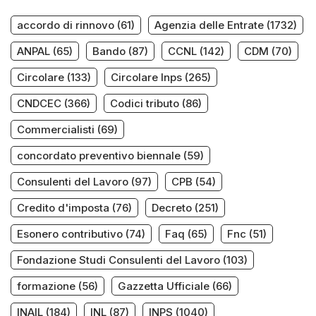
accordo di rinnovo
(61)
Agenzia delle Entrate
(1732)
ANPAL
(65)
Bando
(87)
CCNL
(142)
CDM
(70)
Circolare
(133)
Circolare Inps
(265)
CNDCEC
(366)
Codici tributo
(86)
Commercialisti
(69)
concordato preventivo biennale
(59)
Consulenti del Lavoro
(97)
CPB
(54)
Credito d'imposta
(76)
Decreto
(251)
Esonero contributivo
(74)
Faq
(65)
Fnc
(51)
Fondazione Studi Consulenti del Lavoro
(103)
formazione
(56)
Gazzetta Ufficiale
(66)
INAIL
(184)
INL
(87)
INPS
(1040)