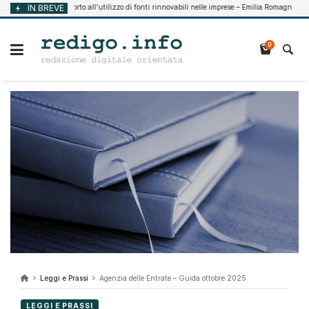
Vai
IN BREVE
Supporto all’utilizzo di fonti rinnovabili nelle imprese – Emilia Romagna
 7, 2026
Ag
al
contenuto
0
Leggi e Prassi
Agenzia delle Entrate – Guida ottobre 2025
LEGGI E PRASSI