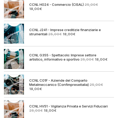
CCNL H024 - Commercio (CISAL)
25,00
€
Il
Il
18,00
€
prezzo
prezzo
originale
attuale
era:
è:
25,00€.
18,00€.
CCNL J241 - Imprese creditizie finanziarie e
Il
Il
strumentali
25,00
€
18,00
€
prezzo
prezzo
originale
attuale
era:
è:
25,00€.
18,00€.
CCNL G355 - Spettacolo: Imprese settore
Il
Il
artistico, informativo e sportivo
25,00
€
18,00
€
prezzo
prezz
originale
attual
era:
è:
25,00€.
18,00€
CCNL C01F - Aziende del Comparto
Metalmeccanico (Confimpreseitalia)
25,00
€
Il
Il
18,00
€
prezzo
prezzo
originale
attuale
era:
è:
25,00€.
18,00€.
CCNL HV51 - Vigilanza Privata e Servizi Fiduciari
Il
Il
25,00
€
18,00
€
prezzo
prezzo