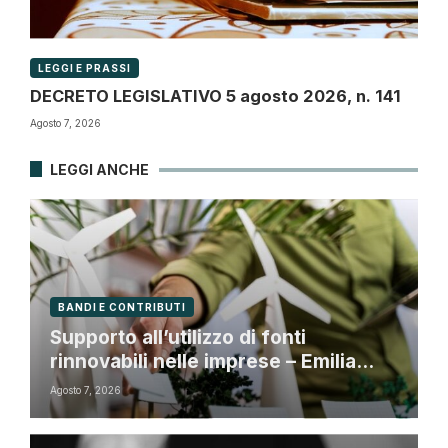
LEGGI E PRASSI
DECRETO LEGISLATIVO 5 agosto 2026, n. 141
Agosto 7, 2026
LEGGI ANCHE
BANDI E CONTRIBUTI
Supporto all’utilizzo di fonti
rinnovabili nelle imprese – Emilia
Romagna
Agosto 7, 2026