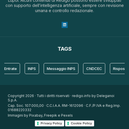
Lupoi. Alcuni contenuti di Redigo possono essere sviluppati
con supporto dell’intelligenza artificiale, sempre con revisione
umana e controllo redazionale.
TAGS
trate
INPS
Messaggio INPS
CNDCEC
Risposta
Copyright 2026 · Tutti i diritti riservati · redigo.info by Deleganoi
S.p.A.
Cap. Soc. 107.000,00 · C.C.I.A.A. RM-1612096 · C.F./P.IVA e Reg.Imp.
01688220332
Immagini by Pixabay, Freepik e Pexels
Privacy Policy
Cookie Policy