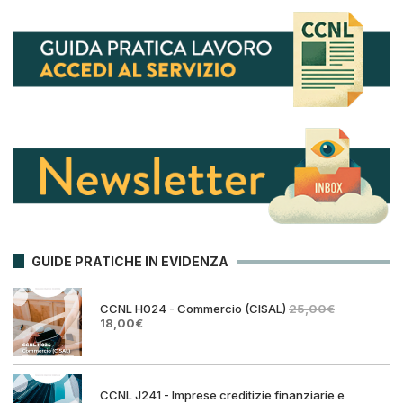
GUIDE PRATICHE IN EVIDENZA
CCNL H024 - Commercio (CISAL)
25,00
€
Il
Il
18,00
€
prezzo
prezzo
originale
attuale
era:
è:
25,00€.
18,00€.
CCNL J241 - Imprese creditizie finanziarie e