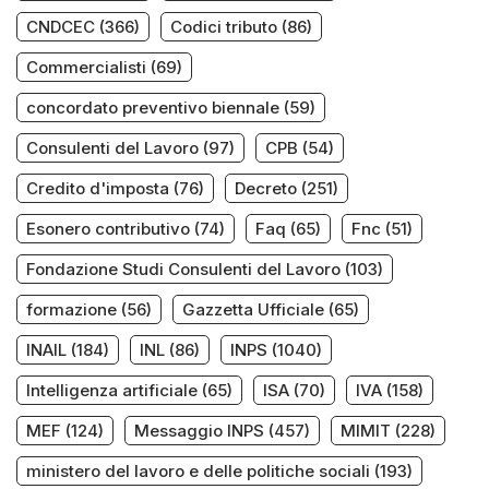
CNDCEC
(366)
Codici tributo
(86)
Commercialisti
(69)
concordato preventivo biennale
(59)
Consulenti del Lavoro
(97)
CPB
(54)
Credito d'imposta
(76)
Decreto
(251)
Esonero contributivo
(74)
Faq
(65)
Fnc
(51)
Fondazione Studi Consulenti del Lavoro
(103)
formazione
(56)
Gazzetta Ufficiale
(65)
INAIL
(184)
INL
(86)
INPS
(1040)
Intelligenza artificiale
(65)
ISA
(70)
IVA
(158)
MEF
(124)
Messaggio INPS
(457)
MIMIT
(228)
ministero del lavoro e delle politiche sociali
(193)