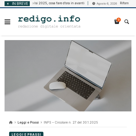
Vai
IN BREVE
Bando Isi 2025, cosa fare d’ora in avanti
Riforma della disab
6, 2026
Agosto 6, 2026
al
contenuto
0
Leggi e Prassi
INPS – Circolare n. 27 del 30.1.2025
LEGGI E PRASSI