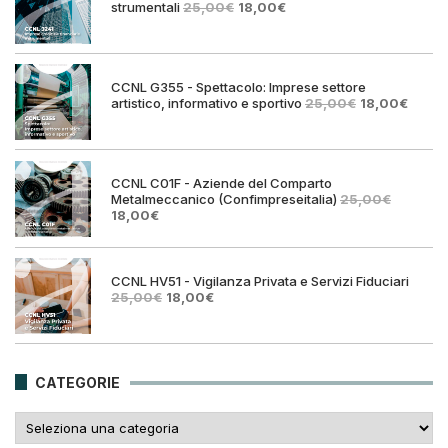
Il
Il
strumentali
25,00
€
18,00
€
prezzo
prezzo
originale
attuale
era:
è:
25,00€.
18,00€.
CCNL G355 - Spettacolo: Imprese settore
Il
Il
artistico, informativo e sportivo
25,00
€
18,00
€
prezzo
prezz
originale
attual
era:
è:
25,00€.
18,00€
CCNL C01F - Aziende del Comparto
Metalmeccanico (Confimpreseitalia)
25,00
€
Il
Il
18,00
€
prezzo
prezzo
originale
attuale
era:
è:
25,00€.
18,00€.
CCNL HV51 - Vigilanza Privata e Servizi Fiduciari
Il
Il
25,00
€
18,00
€
prezzo
prezzo
originale
attuale
era:
è:
25,00€.
18,00€.
CATEGORIE
Categorie