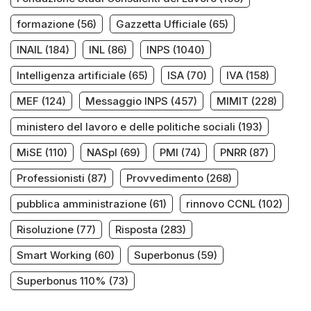
formazione
(56)
Gazzetta Ufficiale
(65)
INAIL
(184)
INL
(86)
INPS
(1040)
Intelligenza artificiale
(65)
ISA
(70)
IVA
(158)
MEF
(124)
Messaggio INPS
(457)
MIMIT
(228)
ministero del lavoro e delle politiche sociali
(193)
MiSE
(110)
NASpI
(69)
PMI
(74)
PNRR
(87)
Professionisti
(87)
Provvedimento
(268)
pubblica amministrazione
(61)
rinnovo CCNL
(102)
Risoluzione
(77)
Risposta
(283)
Smart Working
(60)
Superbonus
(59)
Superbonus 110%
(73)