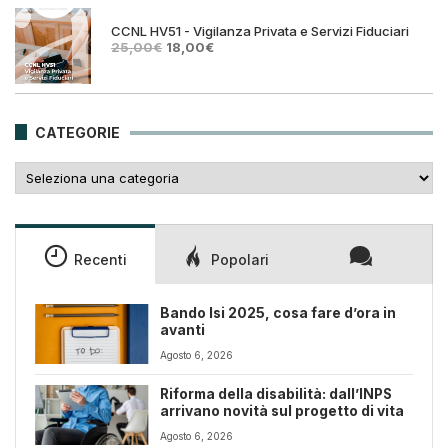
era:
è:
25,00€.
18,00€.
CCNL HV51 - Vigilanza Privata e Servizi Fiduciari
Il
Il
25,00
€
18,00
€
prezzo
prezzo
originale
attuale
era:
è:
25,00€.
18,00€.
CATEGORIE
Categorie
Recenti
Popolari
Bando Isi 2025, cosa fare d’ora in
avanti
Agosto 6, 2026
Riforma della disabilità: dall’INPS
arrivano novità sul progetto di vita
Agosto 6, 2026