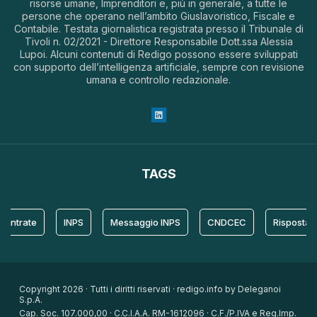
risorse umane, Imprenditori e, più in generale, a tutte le
persone che operano nell’ambito Giuslavoristico, Fiscale e
Contabile. Testata giornalistica registrata presso il Tribunale di
Tivoli n. 02/2021 - Direttore Responsabile Dott.ssa Alessia
Lupoi. Alcuni contenuti di Redigo possono essere sviluppati
con supporto dell’intelligenza artificiale, sempre con revisione
umana e controllo redazionale.
TAGS
rate
INPS
Messaggio INPS
CNDCEC
Risposta
Copyright 2026 · Tutti i diritti riservati · redigo.info by Deleganoi
S.p.A.
Cap. Soc. 107.000,00 · C.C.I.A.A. RM-1612096 · C.F./P.IVA e Reg.Imp.