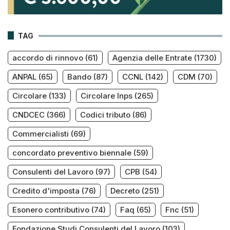
TAG
accordo di rinnovo
(61)
Agenzia delle Entrate
(1730)
ANPAL
(65)
Bando
(87)
CCNL
(142)
CDM
(70)
Circolare
(133)
Circolare Inps
(265)
CNDCEC
(366)
Codici tributo
(86)
Commercialisti
(69)
concordato preventivo biennale
(59)
Consulenti del Lavoro
(97)
CPB
(54)
Credito d'imposta
(76)
Decreto
(251)
Esonero contributivo
(74)
Faq
(65)
Fnc
(51)
Fondazione Studi Consulenti del Lavoro
(103)