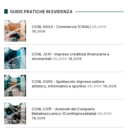
GUIDE PRATICHE IN EVIDENZA
CCNL H024 - Commercio (CISAL)
25,00
€
Il
Il
18,00
€
prezzo
prezzo
originale
attuale
era:
è:
25,00€.
18,00€.
CCNL J241 - Imprese creditizie finanziarie e
Il
Il
strumentali
25,00
€
18,00
€
prezzo
prezzo
originale
attuale
era:
è:
25,00€.
18,00€.
CCNL G355 - Spettacolo: Imprese settore
Il
Il
artistico, informativo e sportivo
25,00
€
18,00
€
prezzo
prezz
originale
attual
era:
è:
25,00€.
18,00€
CCNL C01F - Aziende del Comparto
Metalmeccanico (Confimpreseitalia)
25,00
€
Il
Il
18,00
€
prezzo
prezzo
originale
attuale