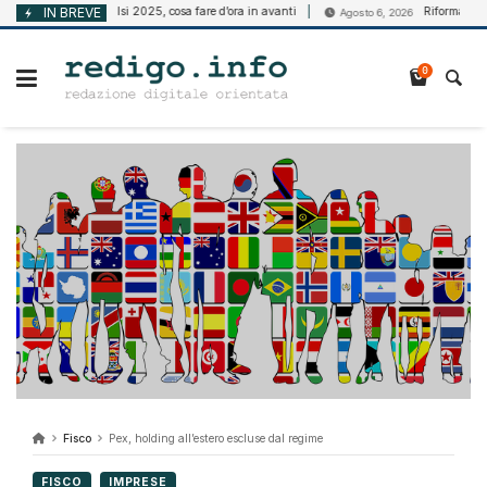
Vai
Bando Isi 2025, cosa fare d’ora in avanti
IN BREVE
Riforma della disabi
, 2026
Agosto 6, 2026
al
contenuto
0
Fisco
Pex, holding all’estero escluse dal regime
FISCO
IMPRESE