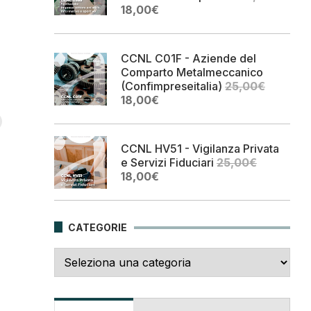
Il
Il
18,00
€
prezzo
prezzo
originale
attuale
era:
è:
CCNL C01F - Aziende del
25,00€.
18,00€.
Comparto Metalmeccanico
(Confimpreseitalia)
25,00
€
Il
Il
18,00
€
prezzo
prezzo
originale
attuale
era:
è:
CCNL HV51 - Vigilanza Privata
25,00€.
18,00€.
e Servizi Fiduciari
25,00
€
Il
Il
18,00
€
prezzo
prezzo
originale
attuale
era:
è:
CATEGORIE
25,00€.
18,00€.
Categorie