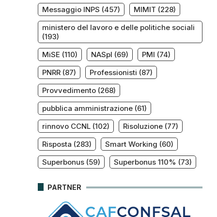
Messaggio INPS
(457)
MIMIT
(228)
ministero del lavoro e delle politiche sociali
(193)
MiSE
(110)
NASpI
(69)
PMI
(74)
PNRR
(87)
Professionisti
(87)
Provvedimento
(268)
pubblica amministrazione
(61)
rinnovo CCNL
(102)
Risoluzione
(77)
Risposta
(283)
Smart Working
(60)
Superbonus
(59)
Superbonus 110%
(73)
PARTNER