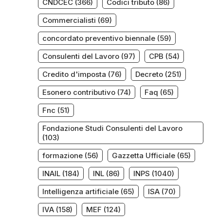
CNDCEC
(366)
Codici tributo
(86)
Commercialisti
(69)
concordato preventivo biennale
(59)
Consulenti del Lavoro
(97)
CPB
(54)
Credito d'imposta
(76)
Decreto
(251)
Esonero contributivo
(74)
Faq
(65)
Fnc
(51)
Fondazione Studi Consulenti del Lavoro
(103)
formazione
(56)
Gazzetta Ufficiale
(65)
INAIL
(184)
INL
(86)
INPS
(1040)
Intelligenza artificiale
(65)
ISA
(70)
IVA
(158)
MEF
(124)