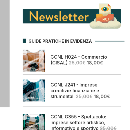
GUIDE PRATICHE IN EVIDENZA
CCNL H024 - Commercio
Il
Il
(CISAL)
25,00
€
18,00
€
prezzo
prezzo
originale
attuale
era:
è:
CCNL J241 - Imprese
25,00€.
18,00€.
creditizie finanziarie e
Il
Il
strumentali
25,00
€
18,00
€
prezzo
prezzo
originale
attuale
era:
è:
CCNL G355 - Spettacolo:
25,00€.
18,00€.
Imprese settore artistico,
informativo e sportivo
25,00
€