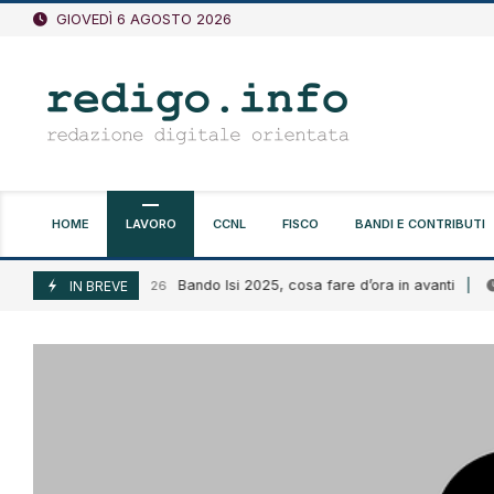
Vai
GIOVEDÌ 6 AGOSTO 2026
al
contenuto
HOME
LAVORO
CCNL
FISCO
BANDI E CONTRIBUTI
Bando Isi 2025, cosa fare d’ora in avanti
Agosto 6, 2026
IN BREVE
Ago