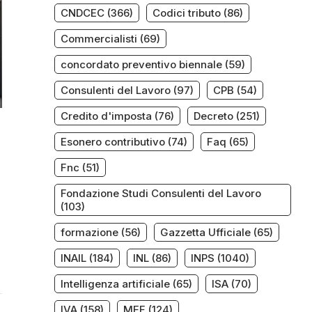
CNDCEC
(366)
Codici tributo
(86)
Commercialisti
(69)
concordato preventivo biennale
(59)
Consulenti del Lavoro
(97)
CPB
(54)
Credito d'imposta
(76)
Decreto
(251)
Esonero contributivo
(74)
Faq
(65)
Fnc
(51)
Fondazione Studi Consulenti del Lavoro
(103)
formazione
(56)
Gazzetta Ufficiale
(65)
INAIL
(184)
INL
(86)
INPS
(1040)
Intelligenza artificiale
(65)
ISA
(70)
IVA
(158)
MEF
(124)