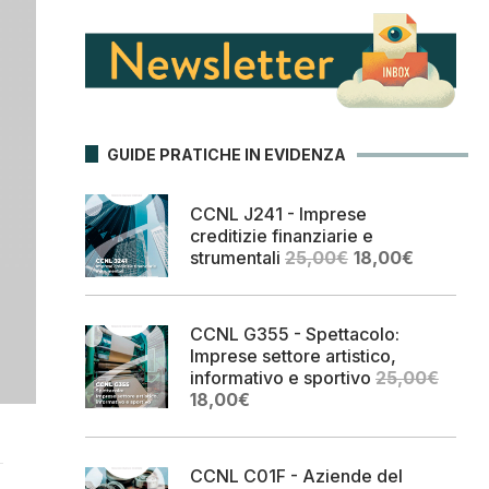
GUIDE PRATICHE IN EVIDENZA
CCNL J241 - Imprese
creditizie finanziarie e
Il
Il
strumentali
25,00
€
18,00
€
prezzo
prezzo
originale
attuale
era:
è:
CCNL G355 - Spettacolo:
25,00€.
18,00€.
Imprese settore artistico,
informativo e sportivo
25,00
€
Il
Il
18,00
€
prezzo
prezzo
originale
attuale
era:
è:
CCNL C01F - Aziende del
25,00€.
18,00€.