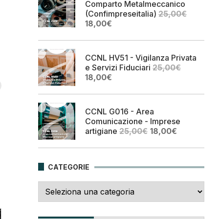
Comparto Metalmeccanico
(Confimpreseitalia)
25,00
€
Il
Il
18,00
€
prezzo
prezzo
originale
attuale
era:
è:
CCNL HV51 - Vigilanza Privata
25,00€.
18,00€.
e Servizi Fiduciari
25,00
€
Il
Il
18,00
€
prezzo
prezzo
originale
attuale
era:
è:
CCNL G016 - Area
25,00€.
18,00€.
Comunicazione - Imprese
Il
Il
artigiane
25,00
€
18,00
€
prezzo
prezzo
originale
attuale
era:
è:
CATEGORIE
25,00€.
18,00€.
Categorie