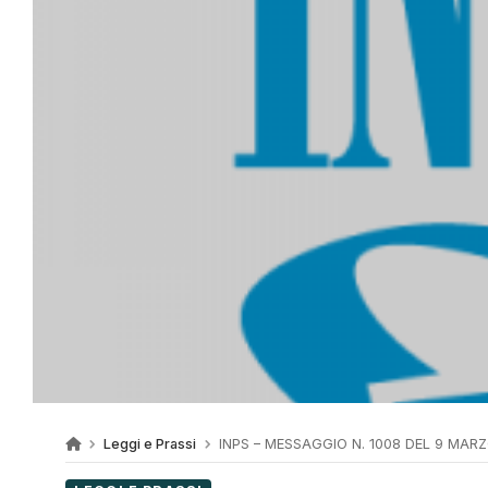
Leggi e Prassi
INPS – MESSAGGIO N. 1008 DEL 9 MARZ