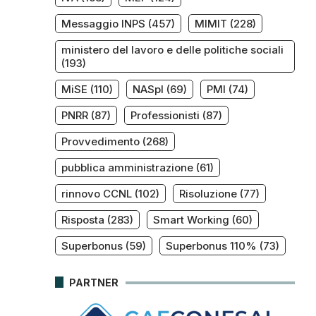
Messaggio INPS
(457)
MIMIT
(228)
ministero del lavoro e delle politiche sociali
(193)
MiSE
(110)
NASpI
(69)
PMI
(74)
PNRR
(87)
Professionisti
(87)
Provvedimento
(268)
pubblica amministrazione
(61)
rinnovo CCNL
(102)
Risoluzione
(77)
Risposta
(283)
Smart Working
(60)
Superbonus
(59)
Superbonus 110%
(73)
PARTNER