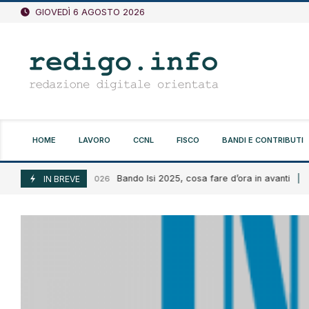
Vai
GIOVEDÌ 6 AGOSTO 2026
al
contenuto
HOME
LAVORO
CCNL
FISCO
BANDI E CONTRIBUTI
Bando Isi 2025, cosa fare d’ora in avanti
Agosto 6, 2026
IN BREVE
Agos