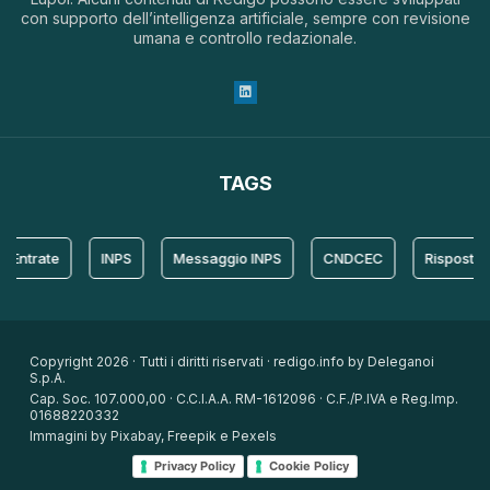
con supporto dell’intelligenza artificiale, sempre con revisione
umana e controllo redazionale.
TAGS
trate
INPS
Messaggio INPS
CNDCEC
Risposta
Copyright 2026 · Tutti i diritti riservati · redigo.info by Deleganoi
S.p.A.
Cap. Soc. 107.000,00 · C.C.I.A.A. RM-1612096 · C.F./P.IVA e Reg.Imp.
01688220332
Immagini by Pixabay, Freepik e Pexels
Privacy Policy
Cookie Policy