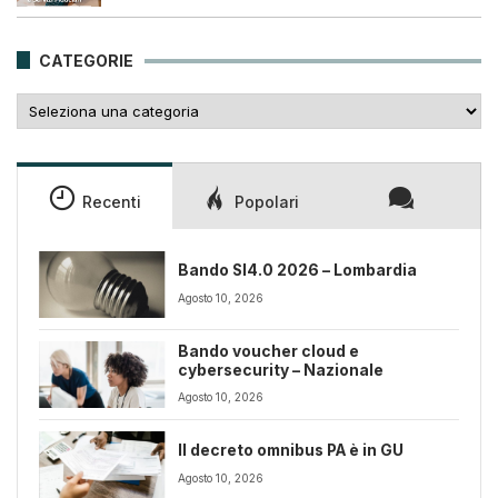
era:
è:
25,00€.
18,00€.
CATEGORIE
Categorie
Recenti
Popolari
Bando SI4.0 2026 – Lombardia
Agosto 10, 2026
Bando voucher cloud e
cybersecurity – Nazionale
Agosto 10, 2026
Il decreto omnibus PA è in GU
Agosto 10, 2026