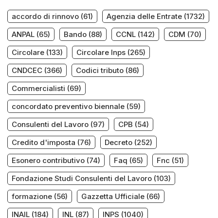
accordo di rinnovo
(61)
Agenzia delle Entrate
(1732)
ANPAL
(65)
Bando
(88)
CCNL
(142)
CDM
(70)
Circolare
(133)
Circolare Inps
(265)
CNDCEC
(366)
Codici tributo
(86)
Commercialisti
(69)
concordato preventivo biennale
(59)
Consulenti del Lavoro
(97)
CPB
(54)
Credito d'imposta
(76)
Decreto
(252)
Esonero contributivo
(74)
Faq
(65)
Fnc
(51)
Fondazione Studi Consulenti del Lavoro
(103)
formazione
(56)
Gazzetta Ufficiale
(66)
INAIL
(184)
INL
(87)
INPS
(1040)