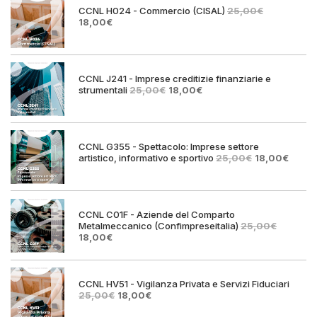
CCNL H024 - Commercio (CISAL)
25,00
€
Il
Il
18,00
€
prezzo
prezzo
originale
attuale
era:
è:
25,00€.
18,00€.
CCNL J241 - Imprese creditizie finanziarie e
Il
Il
strumentali
25,00
€
18,00
€
prezzo
prezzo
originale
attuale
era:
è:
25,00€.
18,00€.
CCNL G355 - Spettacolo: Imprese settore
Il
Il
artistico, informativo e sportivo
25,00
€
18,00
€
prezzo
prezz
originale
attual
era:
è:
25,00€.
18,00€
CCNL C01F - Aziende del Comparto
Metalmeccanico (Confimpreseitalia)
25,00
€
Il
Il
18,00
€
prezzo
prezzo
originale
attuale
era:
è:
25,00€.
18,00€.
CCNL HV51 - Vigilanza Privata e Servizi Fiduciari
Il
Il
25,00
€
18,00
€
prezzo
prezzo
originale
attuale