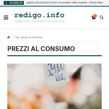
Vai
IN BREVE
Supporto all’utilizzo di fonti rinnovabili nelle imprese – Emilia Romagna
Agosto 7, 2026
al
contenuto
0
Tag:
prezzi al consumo
PREZZI AL CONSUMO