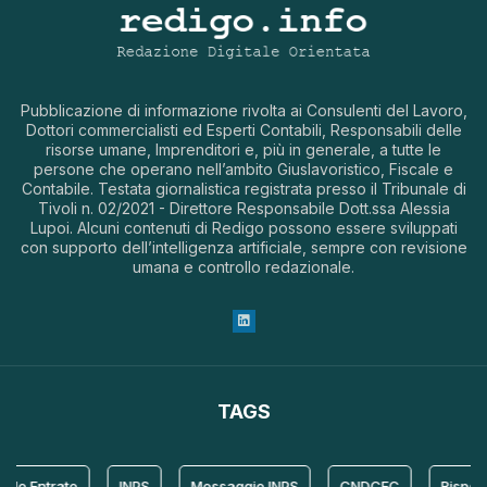
Pubblicazione di informazione rivolta ai Consulenti del Lavoro,
Dottori commercialisti ed Esperti Contabili, Responsabili delle
risorse umane, Imprenditori e, più in generale, a tutte le
persone che operano nell’ambito Giuslavoristico, Fiscale e
Contabile. Testata giornalistica registrata presso il Tribunale di
Tivoli n. 02/2021 - Direttore Responsabile Dott.ssa Alessia
Lupoi. Alcuni contenuti di Redigo possono essere sviluppati
con supporto dell’intelligenza artificiale, sempre con revisione
umana e controllo redazionale.
TAGS
le Entrate
INPS
Messaggio INPS
CNDCEC
Risposta