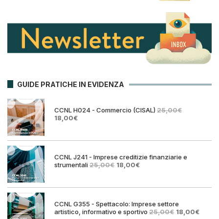
GUIDE PRATICHE IN EVIDENZA
CCNL H024 - Commercio (CISAL)
25,00
€
Il
Il
18,00
€
prezzo
prezzo
originale
attuale
era:
è:
25,00€.
18,00€.
CCNL J241 - Imprese creditizie finanziarie e
Il
Il
strumentali
25,00
€
18,00
€
prezzo
prezzo
originale
attuale
era:
è:
25,00€.
18,00€.
CCNL G355 - Spettacolo: Imprese settore
Il
Il
artistico, informativo e sportivo
25,00
€
18,00
€