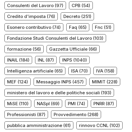
Consulenti del Lavoro
(97)
CPB
(54)
Credito d'imposta
(76)
Decreto
(251)
Esonero contributivo
(74)
Faq
(65)
Fnc
(51)
Fondazione Studi Consulenti del Lavoro
(103)
formazione
(56)
Gazzetta Ufficiale
(66)
INAIL
(184)
INL
(87)
INPS
(1040)
Intelligenza artificiale
(65)
ISA
(70)
IVA
(158)
MEF
(124)
Messaggio INPS
(457)
MIMIT
(228)
ministero del lavoro e delle politiche sociali
(193)
MiSE
(110)
NASpI
(69)
PMI
(74)
PNRR
(87)
Professionisti
(87)
Provvedimento
(268)
pubblica amministrazione
(61)
rinnovo CCNL
(102)