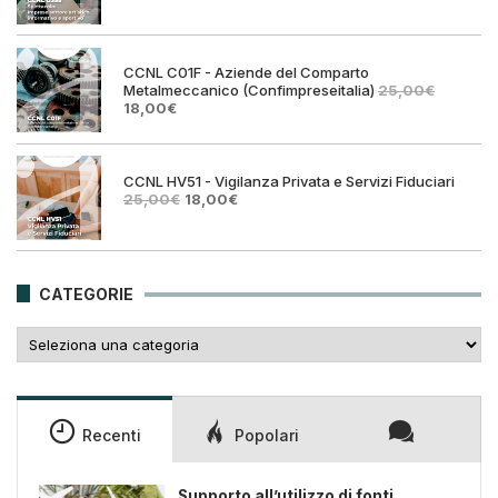
prezzo
prezz
originale
attual
era:
è:
25,00€.
18,00€
CCNL C01F - Aziende del Comparto
Metalmeccanico (Confimpreseitalia)
25,00
€
Il
Il
18,00
€
prezzo
prezzo
originale
attuale
era:
è:
25,00€.
18,00€.
CCNL HV51 - Vigilanza Privata e Servizi Fiduciari
Il
Il
25,00
€
18,00
€
prezzo
prezzo
originale
attuale
era:
è:
25,00€.
18,00€.
CATEGORIE
Categorie
Recenti
Popolari
Supporto all’utilizzo di fonti