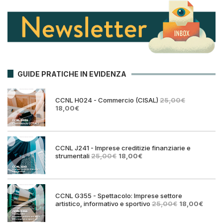
GUIDE PRATICHE IN EVIDENZA
CCNL H024 - Commercio (CISAL)
25,00
€
Il
Il
18,00
€
prezzo
prezzo
originale
attuale
era:
è:
25,00€.
18,00€.
CCNL J241 - Imprese creditizie finanziarie e
Il
Il
strumentali
25,00
€
18,00
€
prezzo
prezzo
originale
attuale
era:
è:
25,00€.
18,00€.
CCNL G355 - Spettacolo: Imprese settore
Il
Il
artistico, informativo e sportivo
25,00
€
18,00
€
prezzo
prezz
originale
attual