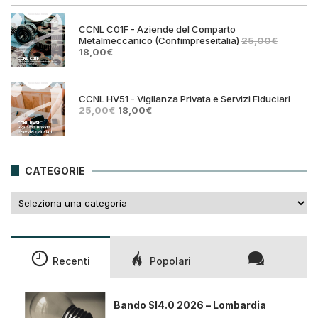
era:
è:
25,00€.
18,00€
CCNL C01F - Aziende del Comparto
Metalmeccanico (Confimpreseitalia)
25,00
€
Il
Il
18,00
€
prezzo
prezzo
originale
attuale
era:
è:
25,00€.
18,00€.
CCNL HV51 - Vigilanza Privata e Servizi Fiduciari
Il
Il
25,00
€
18,00
€
prezzo
prezzo
originale
attuale
era:
è:
25,00€.
18,00€.
CATEGORIE
Categorie
Recenti
Popolari
Bando SI4.0 2026 – Lombardia