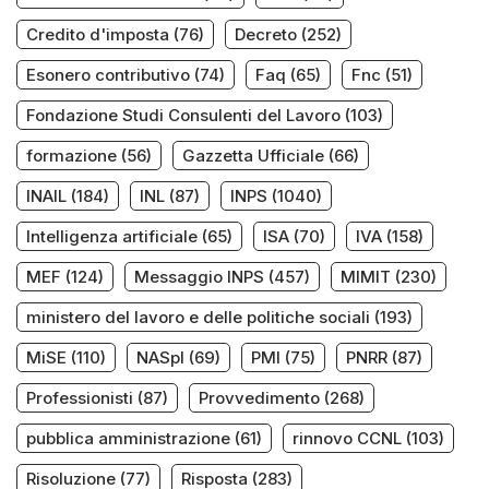
Credito d'imposta
(76)
Decreto
(252)
Esonero contributivo
(74)
Faq
(65)
Fnc
(51)
Fondazione Studi Consulenti del Lavoro
(103)
formazione
(56)
Gazzetta Ufficiale
(66)
INAIL
(184)
INL
(87)
INPS
(1040)
Intelligenza artificiale
(65)
ISA
(70)
IVA
(158)
MEF
(124)
Messaggio INPS
(457)
MIMIT
(230)
ministero del lavoro e delle politiche sociali
(193)
MiSE
(110)
NASpI
(69)
PMI
(75)
PNRR
(87)
Professionisti
(87)
Provvedimento
(268)
pubblica amministrazione
(61)
rinnovo CCNL
(103)
Risoluzione
(77)
Risposta
(283)