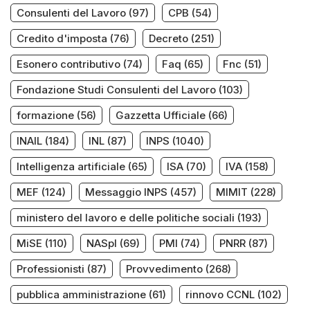
Consulenti del Lavoro
(97)
CPB
(54)
Credito d'imposta
(76)
Decreto
(251)
Esonero contributivo
(74)
Faq
(65)
Fnc
(51)
Fondazione Studi Consulenti del Lavoro
(103)
formazione
(56)
Gazzetta Ufficiale
(66)
INAIL
(184)
INL
(87)
INPS
(1040)
Intelligenza artificiale
(65)
ISA
(70)
IVA
(158)
MEF
(124)
Messaggio INPS
(457)
MIMIT
(228)
ministero del lavoro e delle politiche sociali
(193)
MiSE
(110)
NASpI
(69)
PMI
(74)
PNRR
(87)
Professionisti
(87)
Provvedimento
(268)
pubblica amministrazione
(61)
rinnovo CCNL
(102)