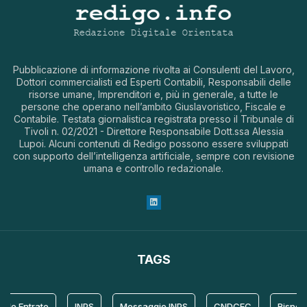
Pubblicazione di informazione rivolta ai Consulenti del Lavoro,
Dottori commercialisti ed Esperti Contabili, Responsabili delle
risorse umane, Imprenditori e, più in generale, a tutte le
persone che operano nell’ambito Giuslavoristico, Fiscale e
Contabile. Testata giornalistica registrata presso il Tribunale di
Tivoli n. 02/2021 - Direttore Responsabile Dott.ssa Alessia
Lupoi. Alcuni contenuti di Redigo possono essere sviluppati
con supporto dell’intelligenza artificiale, sempre con revisione
umana e controllo redazionale.
TAGS
le Entrate
INPS
Messaggio INPS
CNDCEC
Risposta