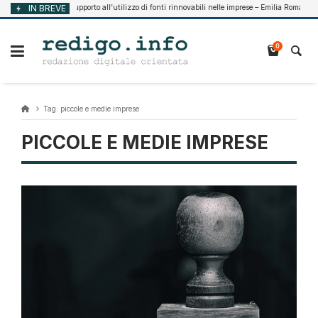
Vai
IN BREVE
Supporto all’utilizzo di fonti rinnovabili nelle imprese – Emilia Romagna
Agosto 7, 2026
al
contenuto
0
Tag:
piccole e medie imprese
PICCOLE E MEDIE IMPRESE