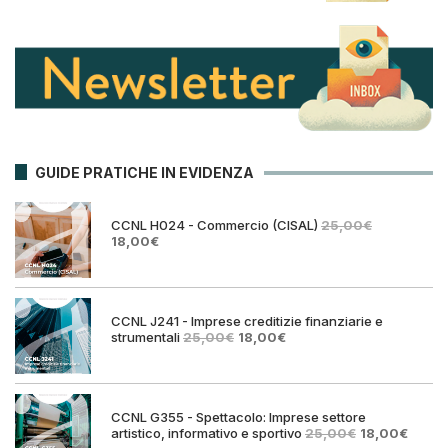
GUIDE PRATICHE IN EVIDENZA
CCNL H024 - Commercio (CISAL)
25,00
€
Il
Il
18,00
€
prezzo
prezzo
originale
attuale
era:
è:
25,00€.
18,00€.
CCNL J241 - Imprese creditizie finanziarie e
Il
Il
strumentali
25,00
€
18,00
€
prezzo
prezzo
originale
attuale
era:
è:
25,00€.
18,00€.
CCNL G355 - Spettacolo: Imprese settore
Il
Il
artistico, informativo e sportivo
25,00
€
18,00
€