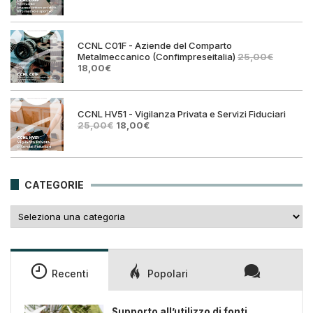
prezzo
prezz
originale
attual
era:
è:
25,00€.
18,00€
CCNL C01F - Aziende del Comparto
Metalmeccanico (Confimpreseitalia)
25,00
€
Il
Il
18,00
€
prezzo
prezzo
originale
attuale
era:
è:
25,00€.
18,00€.
CCNL HV51 - Vigilanza Privata e Servizi Fiduciari
Il
Il
25,00
€
18,00
€
prezzo
prezzo
originale
attuale
era:
è:
25,00€.
18,00€.
CATEGORIE
Categorie
Recenti
Popolari
Supporto all’utilizzo di fonti