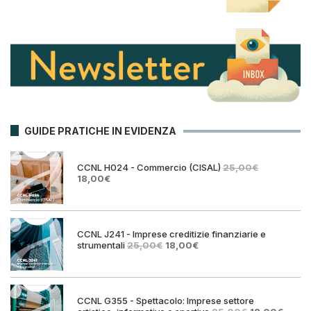
GUIDE PRATICHE IN EVIDENZA
CCNL H024 - Commercio (CISAL)
25,00
€
Il
Il
18,00
€
prezzo
prezzo
originale
attuale
era:
è:
25,00€.
18,00€.
CCNL J241 - Imprese creditizie finanziarie e
Il
Il
strumentali
25,00
€
18,00
€
prezzo
prezzo
originale
attuale
era:
è:
25,00€.
18,00€.
CCNL G355 - Spettacolo: Imprese settore