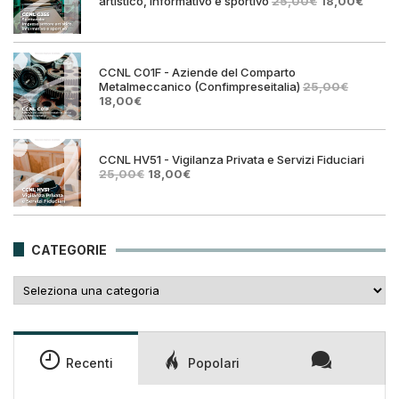
Il
Il
artistico, informativo e sportivo
25,00
€
18,00
€
prezzo
prezz
originale
attual
era:
è:
25,00€.
18,00€
CCNL C01F - Aziende del Comparto
Metalmeccanico (Confimpreseitalia)
25,00
€
Il
Il
18,00
€
prezzo
prezzo
originale
attuale
era:
è:
25,00€.
18,00€.
CCNL HV51 - Vigilanza Privata e Servizi Fiduciari
Il
Il
25,00
€
18,00
€
prezzo
prezzo
originale
attuale
era:
è:
25,00€.
18,00€.
CATEGORIE
Categorie
Recenti
Popolari