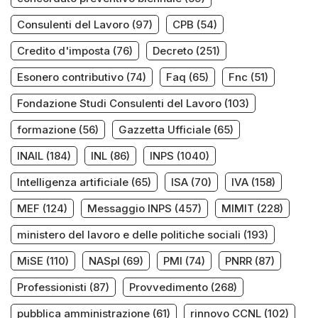
Consulenti del Lavoro
(97)
CPB
(54)
Credito d'imposta
(76)
Decreto
(251)
Esonero contributivo
(74)
Faq
(65)
Fnc
(51)
Fondazione Studi Consulenti del Lavoro
(103)
formazione
(56)
Gazzetta Ufficiale
(65)
INAIL
(184)
INL
(86)
INPS
(1040)
Intelligenza artificiale
(65)
ISA
(70)
IVA
(158)
MEF
(124)
Messaggio INPS
(457)
MIMIT
(228)
ministero del lavoro e delle politiche sociali
(193)
MiSE
(110)
NASpI
(69)
PMI
(74)
PNRR
(87)
Professionisti
(87)
Provvedimento
(268)
pubblica amministrazione
(61)
rinnovo CCNL
(102)