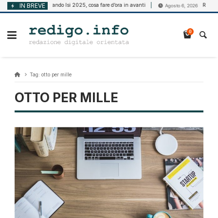
Vai
IN BREVE
Bando Isi 2025, cosa fare d’ora in avanti
Riforma de
Agosto 6, 2026
Agosto 6, 2026
al
contenuto
0
Tag:
otto per mille
OTTO PER MILLE