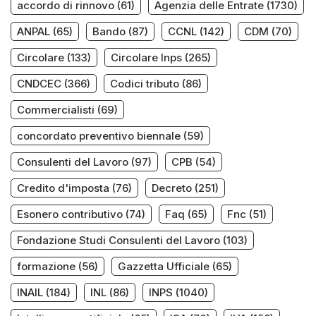
accordo di rinnovo
(61)
Agenzia delle Entrate
(1730)
ANPAL
(65)
Bando
(87)
CCNL
(142)
CDM
(70)
Circolare
(133)
Circolare Inps
(265)
CNDCEC
(366)
Codici tributo
(86)
Commercialisti
(69)
concordato preventivo biennale
(59)
Consulenti del Lavoro
(97)
CPB
(54)
Credito d'imposta
(76)
Decreto
(251)
Esonero contributivo
(74)
Faq
(65)
Fnc
(51)
Fondazione Studi Consulenti del Lavoro
(103)
formazione
(56)
Gazzetta Ufficiale
(65)
INAIL
(184)
INL
(86)
INPS
(1040)