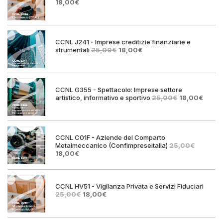
Il
Il
18,00
€
prezzo
prezzo
originale
attuale
era:
è:
25,00€.
18,00€.
CCNL J241 - Imprese creditizie finanziarie e
Il
Il
strumentali
25,00
€
18,00
€
prezzo
prezzo
originale
attuale
era:
è:
25,00€.
18,00€.
CCNL G355 - Spettacolo: Imprese settore
Il
Il
artistico, informativo e sportivo
25,00
€
18,00
€
prezzo
prezz
originale
attual
era:
è:
25,00€.
18,00€
CCNL C01F - Aziende del Comparto
Metalmeccanico (Confimpreseitalia)
25,00
€
Il
Il
18,00
€
prezzo
prezzo
originale
attuale
era:
è:
25,00€.
18,00€.
CCNL HV51 - Vigilanza Privata e Servizi Fiduciari
Il
Il
25,00
€
18,00
€
prezzo
prezzo
originale
attuale
era:
è: