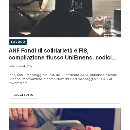
LAVORO
ANF Fondi di solidarietà e FIS,
compilazione flusso UniEmens: codici
causale
Febbraio 24, 2023
Inps, con il messaggio n. 795 del 23 febbraio 2023, chiarisce e rende
ulteriori informazioni, a completamento del messaggio n. 4167 di
novembre 2...
LEGGI TUTTO