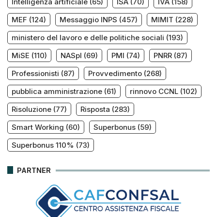
Intelligenza artificiale
(65)
ISA
(70)
IVA
(158)
MEF
(124)
Messaggio INPS
(457)
MIMIT
(228)
ministero del lavoro e delle politiche sociali
(193)
MiSE
(110)
NASpI
(69)
PMI
(74)
PNRR
(87)
Professionisti
(87)
Provvedimento
(268)
pubblica amministrazione
(61)
rinnovo CCNL
(102)
Risoluzione
(77)
Risposta
(283)
Smart Working
(60)
Superbonus
(59)
Superbonus 110%
(73)
PARTNER