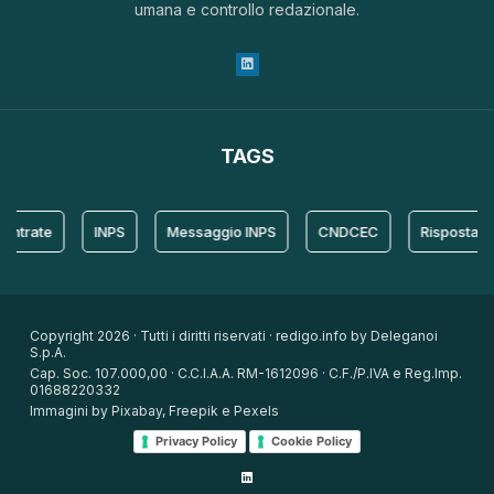
umana e controllo redazionale.
TAGS
ate
INPS
Messaggio INPS
CNDCEC
Risposta
Copyright 2026 · Tutti i diritti riservati · redigo.info by Deleganoi
S.p.A.
Cap. Soc. 107.000,00 · C.C.I.A.A. RM-1612096 · C.F./P.IVA e Reg.Imp.
01688220332
Immagini by Pixabay, Freepik e Pexels
Privacy Policy
Cookie Policy