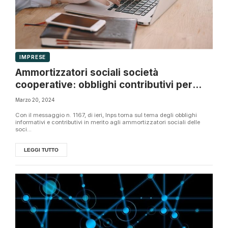
IMPRESE
Ammortizzatori sociali società
cooperative: obblighi contributivi per
CIGS e FIS
Marzo 20, 2024
Con il messaggio n. 1167, di ieri, Inps torna sul tema degli obblighi
informativi e contributivi in merito agli ammortizzatori sociali delle
soci...
LEGGI TUTTO