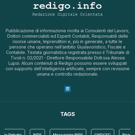
Pubblicazione di informazione rivolta ai Consulenti del Lavoro,
Dottori commercialisti ed Esperti Contabili, Responsabili delle
risorse umane, Imprenditori e, più in generale, a tutte le
persone che operano nell’ambito Giuslavoristico, Fiscale e
Contabile. Testata giornalistica registrata presso il Tribunale di
Tivoli n. 02/2021 - Direttore Responsabile Dott.ssa Alessia
Lupoi. Alcuni contenuti di Redigo possono essere sviluppati
con supporto dell’intelligenza artificiale, sempre con revisione
umana e controllo redazionale.
TAGS
le Entrate
INPS
Messaggio INPS
CNDCEC
Risposta