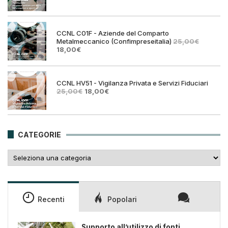
prezzo
prezz
originale
attual
era:
è:
25,00€.
18,00€
CCNL C01F - Aziende del Comparto
Metalmeccanico (Confimpreseitalia)
25,00
€
Il
Il
18,00
€
prezzo
prezzo
originale
attuale
era:
è:
25,00€.
18,00€.
CCNL HV51 - Vigilanza Privata e Servizi Fiduciari
Il
Il
25,00
€
18,00
€
prezzo
prezzo
originale
attuale
era:
è:
25,00€.
18,00€.
CATEGORIE
Categorie
Recenti
Popolari
Supporto all’utilizzo di fonti