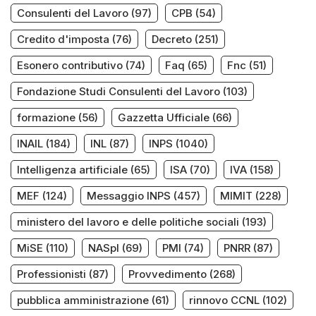
Consulenti del Lavoro
(97)
CPB
(54)
Credito d'imposta
(76)
Decreto
(251)
Esonero contributivo
(74)
Faq
(65)
Fnc
(51)
Fondazione Studi Consulenti del Lavoro
(103)
formazione
(56)
Gazzetta Ufficiale
(66)
INAIL
(184)
INL
(87)
INPS
(1040)
Intelligenza artificiale
(65)
ISA
(70)
IVA
(158)
MEF
(124)
Messaggio INPS
(457)
MIMIT
(228)
ministero del lavoro e delle politiche sociali
(193)
MiSE
(110)
NASpI
(69)
PMI
(74)
PNRR
(87)
Professionisti
(87)
Provvedimento
(268)
pubblica amministrazione
(61)
rinnovo CCNL
(102)