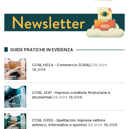
GUIDE PRATICHE IN EVIDENZA
CCNL H024 - Commercio (CISAL)
25,00
€
Il
Il
18,00
€
prezzo
prezzo
originale
attuale
era:
è:
25,00€.
18,00€.
CCNL J241 - Imprese creditizie finanziarie e
Il
Il
strumentali
25,00
€
18,00
€
prezzo
prezzo
originale
attuale
era:
è:
25,00€.
18,00€.
CCNL G355 - Spettacolo: Imprese settore
Il
Il
artistico, informativo e sportivo
25,00
€
18,00
€