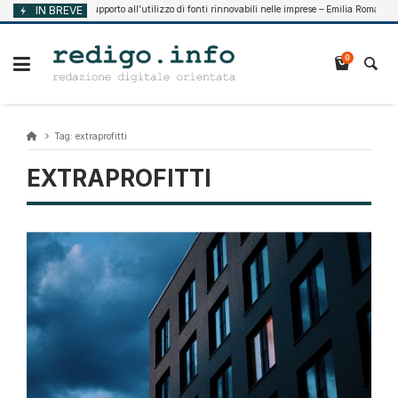
Vai
IN BREVE
Supporto all’utilizzo di fonti rinnovabili nelle imprese – Emilia Romagna
Agosto 7, 2026
al
contenuto
0
Tag:
extraprofitti
EXTRAPROFITTI