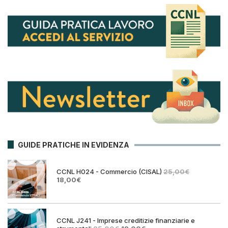
GUIDE PRATICHE IN EVIDENZA
CCNL H024 - Commercio (CISAL)
25,00
€
Il
Il
18,00
€
prezzo
prezzo
originale
attuale
era:
è:
25,00€.
18,00€.
CCNL J241 - Imprese creditizie finanziarie e