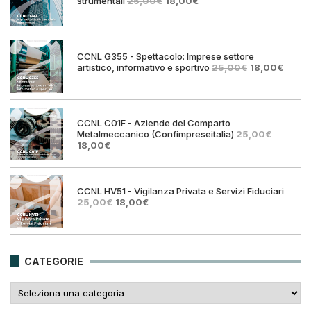
Il
Il
strumentali
25,00
€
18,00
€
prezzo
prezzo
originale
attuale
era:
è:
25,00€.
18,00€.
CCNL G355 - Spettacolo: Imprese settore
Il
Il
artistico, informativo e sportivo
25,00
€
18,00
€
prezzo
prezz
originale
attual
era:
è:
25,00€.
18,00€
CCNL C01F - Aziende del Comparto
Metalmeccanico (Confimpreseitalia)
25,00
€
Il
Il
18,00
€
prezzo
prezzo
originale
attuale
era:
è:
25,00€.
18,00€.
CCNL HV51 - Vigilanza Privata e Servizi Fiduciari
Il
Il
25,00
€
18,00
€
prezzo
prezzo
originale
attuale
era:
è:
25,00€.
18,00€.
CATEGORIE
Categorie