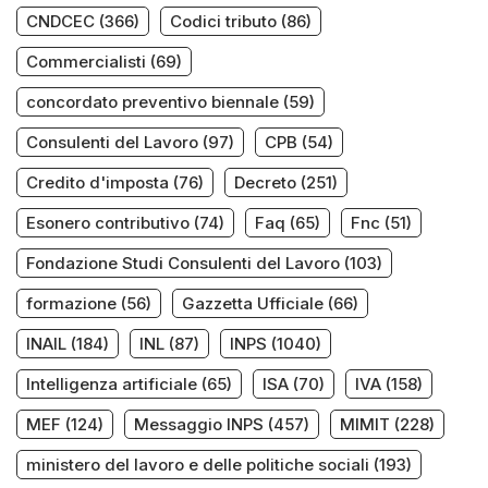
CNDCEC
(366)
Codici tributo
(86)
Commercialisti
(69)
concordato preventivo biennale
(59)
Consulenti del Lavoro
(97)
CPB
(54)
Credito d'imposta
(76)
Decreto
(251)
Esonero contributivo
(74)
Faq
(65)
Fnc
(51)
Fondazione Studi Consulenti del Lavoro
(103)
formazione
(56)
Gazzetta Ufficiale
(66)
INAIL
(184)
INL
(87)
INPS
(1040)
Intelligenza artificiale
(65)
ISA
(70)
IVA
(158)
MEF
(124)
Messaggio INPS
(457)
MIMIT
(228)
ministero del lavoro e delle politiche sociali
(193)