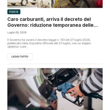
FISCO
Caro carburanti, arriva il decreto del
Governo: riduzione temporanea delle
accise e misure per l’ex ILVA
Luglio 28, 2026
Il Governo ha varato il decreto-legge n. 133 del 27 luglio 2026,
pubblicato nella Gazzetta Ufficiale del 27 luglio, con un doppio
obiettivo: cont...
LEGGI TUTTO