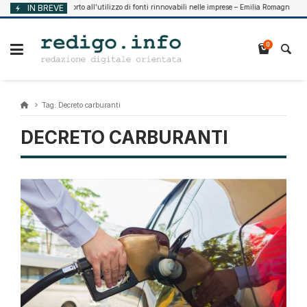
Vai
IN BREVE
Supporto all’utilizzo di fonti rinnovabili nelle imprese – Emilia Romagna
 7, 2026
Ag
al
contenuto
0
Tag:
Decreto carburanti
DECRETO CARBURANTI