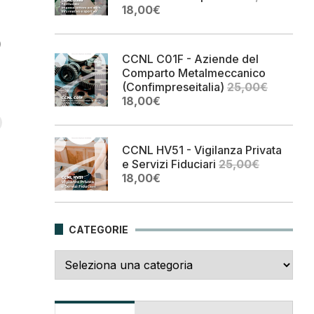
Il
Il
18,00
€
prezzo
prezzo
o
originale
attuale
era:
è:
CCNL C01F - Aziende del
25,00€.
18,00€.
Comparto Metalmeccanico
(Confimpreseitalia)
25,00
€
Il
Il
18,00
€
prezzo
prezzo
originale
attuale
era:
è:
CCNL HV51 - Vigilanza Privata
25,00€.
18,00€.
e Servizi Fiduciari
25,00
€
Il
Il
18,00
€
prezzo
prezzo
originale
attuale
era:
è:
CATEGORIE
25,00€.
18,00€.
Categorie