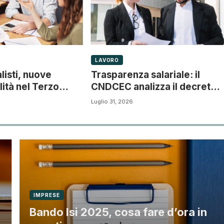
LAVORO
isti, nuove
Trasparenza salariale: il
ità nel Terzo
CNDCEC analizza il decreto
 il documento di
sulla parità retributiva
Luglio 31, 2026
IMPRESE
Bando Isi 2025, cosa fare d’ora in