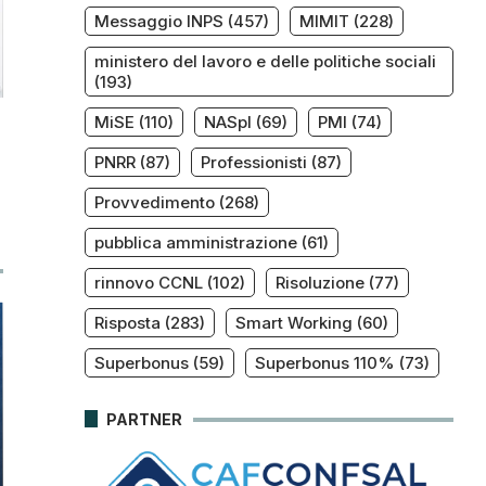
Messaggio INPS
(457)
MIMIT
(228)
ministero del lavoro e delle politiche sociali
(193)
MiSE
(110)
NASpI
(69)
PMI
(74)
PNRR
(87)
Professionisti
(87)
Provvedimento
(268)
pubblica amministrazione
(61)
rinnovo CCNL
(102)
Risoluzione
(77)
Risposta
(283)
Smart Working
(60)
Superbonus
(59)
Superbonus 110%
(73)
PARTNER