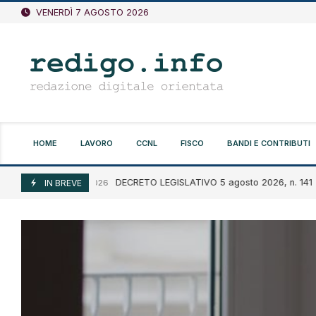
Vai
VENERDÌ 7 AGOSTO 2026
al
contenuto
HOME
LAVORO
CCNL
FISCO
BANDI E CONTRIBUTI
DECRETO LEGISLATIVO 5 agosto 2026, n. 141
Agosto 7, 2026
IN BREVE
A