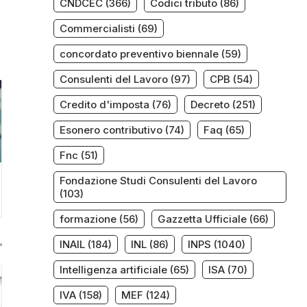
CNDCEC
(366)
Codici tributo
(86)
Commercialisti
(69)
concordato preventivo biennale
(59)
Consulenti del Lavoro
(97)
CPB
(54)
Credito d'imposta
(76)
Decreto
(251)
Esonero contributivo
(74)
Faq
(65)
Fnc
(51)
Fondazione Studi Consulenti del Lavoro
(103)
formazione
(56)
Gazzetta Ufficiale
(66)
INAIL
(184)
INL
(86)
INPS
(1040)
Intelligenza artificiale
(65)
ISA
(70)
IVA
(158)
MEF
(124)