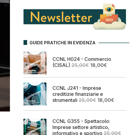
GUIDE PRATICHE IN EVIDENZA
CCNL H024 - Commercio
Il
Il
(CISAL)
25,00
€
18,00
€
prezzo
prezzo
originale
attuale
era:
è:
CCNL J241 - Imprese
25,00€.
18,00€.
creditizie finanziarie e
Il
Il
strumentali
25,00
€
18,00
€
prezzo
prezzo
originale
attuale
era:
è:
CCNL G355 - Spettacolo:
25,00€.
18,00€.
Imprese settore artistico,
informativo e sportivo
25,00
€