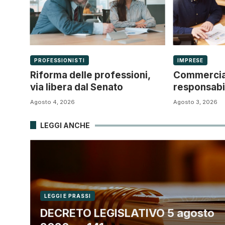
PROFESSIONISTI
IMPRESE
Riforma delle professioni,
Commercial
via libera dal Senato
responsabil
settore con
Agosto 4, 2026
Agosto 3, 2026
ricerca
LEGGI ANCHE
LEGGI E PRASSI
DECRETO LEGISLATIVO 5 agosto