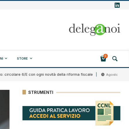
0
NI
STORE
are 6/E con ogni novità della riforma fiscale
Band
Agosto 7, 2026
STRUMENTI