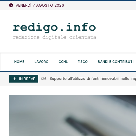
Vai
VENERDÌ 7 AGOSTO 2026
al
contenuto
HOME
LAVORO
CCNL
FISCO
BANDI E CONTRIBUTI
Supporto all’utilizzo di fonti rinnovabili nelle imprese
Agosto 7, 2026
IN BREVE