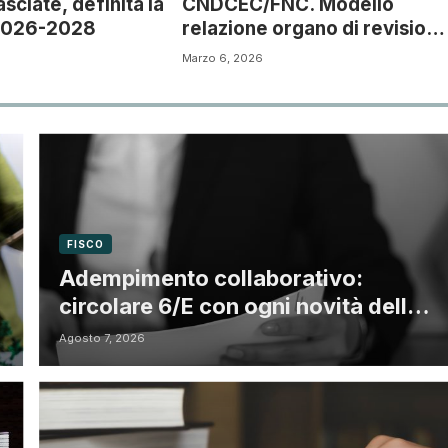
ciate, definita la
CNDCEC/FNC. Modello
 2026-2028
relazione organo di revision
rendiconto 2025
Marzo 6, 2026
FISCO
Adempimento collaborativo:
circolare 6/E con ogni novità della
riforma fiscale
Agosto 7, 2026