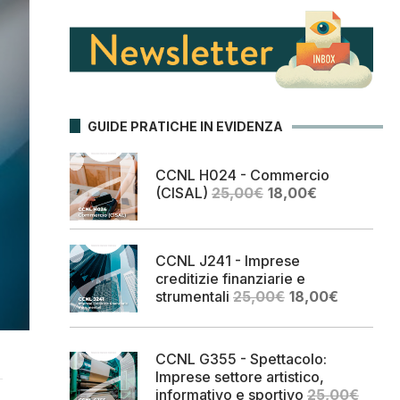
GUIDE PRATICHE IN EVIDENZA
CCNL H024 - Commercio
Il
Il
(CISAL)
25,00
€
18,00
€
prezzo
prezzo
originale
attuale
era:
è:
CCNL J241 - Imprese
25,00€.
18,00€.
creditizie finanziarie e
Il
Il
strumentali
25,00
€
18,00
€
prezzo
prezzo
originale
attuale
era:
è:
CCNL G355 - Spettacolo:
25,00€.
18,00€.
Imprese settore artistico,
informativo e sportivo
25,00
€