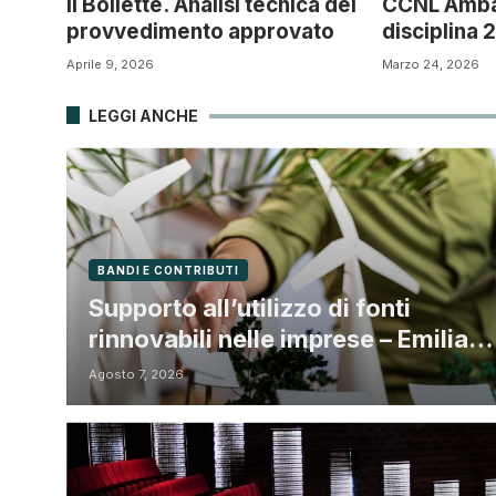
Il Bollette. Analisi tecnica del
CCNL Ambas
provvedimento approvato
disciplina
Aprile 9, 2026
Marzo 24, 2026
LEGGI ANCHE
BANDI E CONTRIBUTI
Supporto all’utilizzo di fonti
rinnovabili nelle imprese – Emilia
Romagna
Agosto 7, 2026