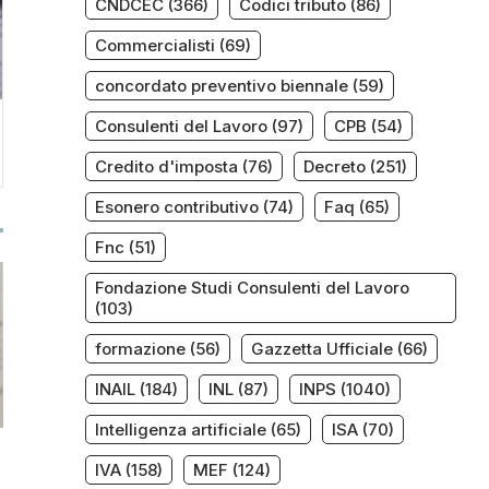
CNDCEC
(366)
Codici tributo
(86)
Commercialisti
(69)
concordato preventivo biennale
(59)
Consulenti del Lavoro
(97)
CPB
(54)
Credito d'imposta
(76)
Decreto
(251)
Esonero contributivo
(74)
Faq
(65)
Fnc
(51)
Fondazione Studi Consulenti del Lavoro
(103)
formazione
(56)
Gazzetta Ufficiale
(66)
INAIL
(184)
INL
(87)
INPS
(1040)
Intelligenza artificiale
(65)
ISA
(70)
IVA
(158)
MEF
(124)