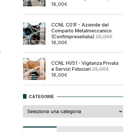
Il
Il
18,00
€
prezzo
prezzo
originale
attuale
era:
è:
CCNL C01F - Aziende del
25,00€.
18,00€.
Comparto Metalmeccanico
(Confimpreseitalia)
25,00
€
Il
Il
18,00
€
prezzo
prezzo
originale
attuale
era:
è:
CCNL HV51 - Vigilanza Privata
25,00€.
18,00€.
e Servizi Fiduciari
25,00
€
Il
Il
18,00
€
prezzo
prezzo
originale
attuale
era:
è:
CATEGORIE
25,00€.
18,00€.
Categorie