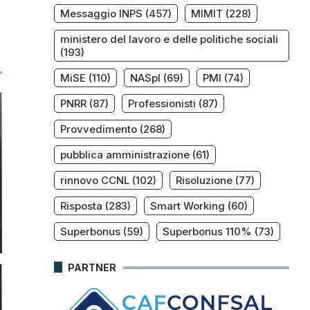
Messaggio INPS
(457)
MIMIT
(228)
e
ministero del lavoro e delle politiche sociali
(193)
MiSE
(110)
NASpI
(69)
PMI
(74)
PNRR
(87)
Professionisti
(87)
Provvedimento
(268)
pubblica amministrazione
(61)
rinnovo CCNL
(102)
Risoluzione
(77)
Risposta
(283)
Smart Working
(60)
Superbonus
(59)
Superbonus 110%
(73)
PARTNER