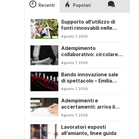
Recenti
Popolari
Supporto all’utilizzo di
i
fonti rinnovabili nelle
imprese – Emilia Romagna
Agosto 7, 2026
Adempimento
collaborativo: circolare
6/E con ogni novità della
Agosto 7, 2026
riforma fiscale
Bando innovazione sale
di spettacolo – Emilia
Romagna
Agosto 7, 2026
n
Adempimenti e
accertamenti: arriva il
nuovo Testo Unico
Agosto 7, 2026
fiscale
Lavoratori esposti
all’amianto, linee guida