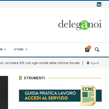
0
NI
STORE
lare 6/E con ogni novità della riforma fiscale
Ban
Agosto 7, 2026
STRUMENTI