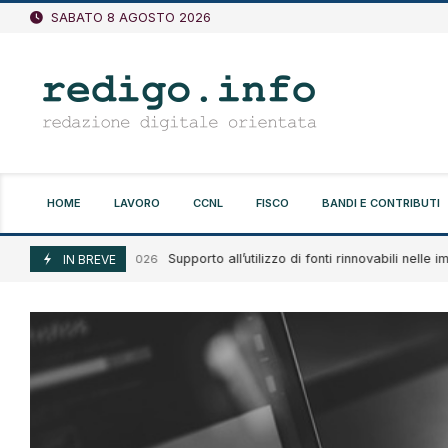
Vai
SABATO 8 AGOSTO 2026
al
contenuto
HOME
LAVORO
CCNL
FISCO
BANDI E CONTRIBUTI
Supporto all’utilizzo di fonti rinnovabili nelle impre
Agosto 7, 2026
IN BREVE