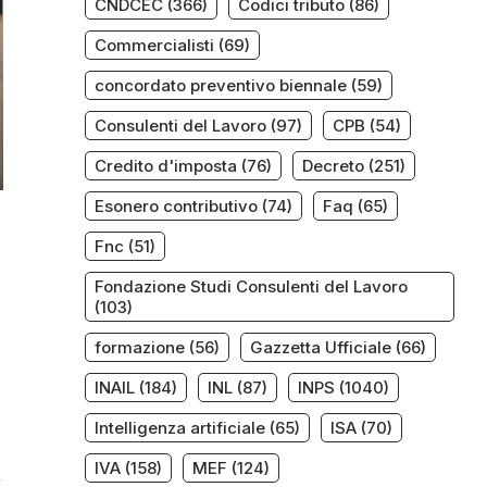
CNDCEC
(366)
Codici tributo
(86)
Commercialisti
(69)
concordato preventivo biennale
(59)
Consulenti del Lavoro
(97)
CPB
(54)
Credito d'imposta
(76)
Decreto
(251)
Esonero contributivo
(74)
Faq
(65)
Fnc
(51)
Fondazione Studi Consulenti del Lavoro
(103)
formazione
(56)
Gazzetta Ufficiale
(66)
INAIL
(184)
INL
(87)
INPS
(1040)
Intelligenza artificiale
(65)
ISA
(70)
IVA
(158)
MEF
(124)