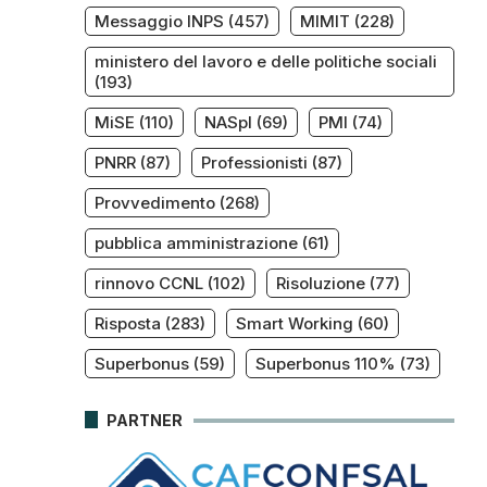
Messaggio INPS
(457)
MIMIT
(228)
ministero del lavoro e delle politiche sociali
(193)
MiSE
(110)
NASpI
(69)
PMI
(74)
PNRR
(87)
Professionisti
(87)
Provvedimento
(268)
pubblica amministrazione
(61)
rinnovo CCNL
(102)
Risoluzione
(77)
Risposta
(283)
Smart Working
(60)
Superbonus
(59)
Superbonus 110%
(73)
PARTNER