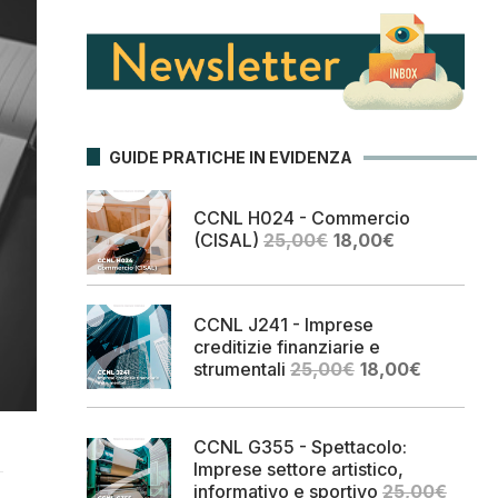
GUIDE PRATICHE IN EVIDENZA
CCNL H024 - Commercio
Il
Il
(CISAL)
25,00
€
18,00
€
prezzo
prezzo
originale
attuale
era:
è:
CCNL J241 - Imprese
25,00€.
18,00€.
creditizie finanziarie e
Il
Il
strumentali
25,00
€
18,00
€
prezzo
prezzo
originale
attuale
era:
è:
CCNL G355 - Spettacolo:
25,00€.
18,00€.
Imprese settore artistico,
informativo e sportivo
25,00
€