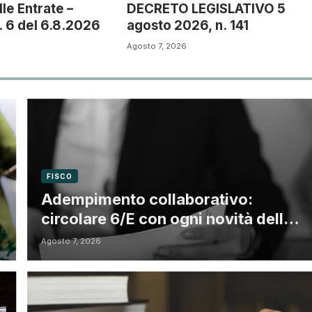
le Entrate –
DECRETO LEGISLATIVO 5
. 6 del 6.8.2026
agosto 2026, n. 141
Agosto 7, 2026
FISCO
Adempimento collaborativo:
circolare 6/E con ogni novità della
riforma fiscale
Agosto 7, 2026