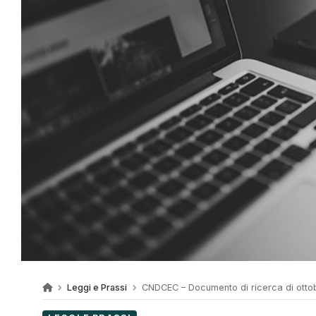
Leggi e Prassi
CNDCEC – Documento di ricerca di otto