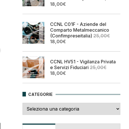
Il
Il
18,00
€
prezzo
prezzo
originale
attuale
era:
è:
CCNL C01F - Aziende del
25,00€.
18,00€.
Comparto Metalmeccanico
(Confimpreseitalia)
25,00
€
Il
Il
18,00
€
prezzo
prezzo
originale
attuale
era:
è:
CCNL HV51 - Vigilanza Privata
25,00€.
18,00€.
e Servizi Fiduciari
25,00
€
Il
Il
18,00
€
prezzo
prezzo
originale
attuale
era:
è:
CATEGORIE
25,00€.
18,00€.
Categorie