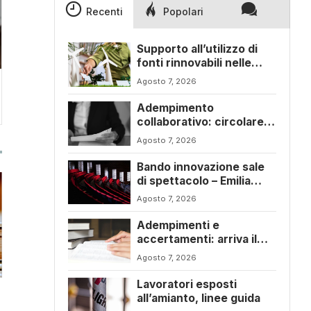
Recenti
Popolari
Supporto all’utilizzo di
fonti rinnovabili nelle
imprese – Emilia Romagna
Agosto 7, 2026
Adempimento
collaborativo: circolare
6/E con ogni novità della
Agosto 7, 2026
riforma fiscale
Bando innovazione sale
di spettacolo – Emilia
Romagna
Agosto 7, 2026
Adempimenti e
accertamenti: arriva il
nuovo Testo Unico
Agosto 7, 2026
fiscale
Lavoratori esposti
all’amianto, linee guida