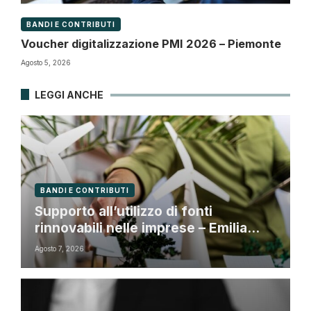
BANDI E CONTRIBUTI
Voucher digitalizzazione PMI 2026 – Piemonte
Agosto 5, 2026
LEGGI ANCHE
BANDI E CONTRIBUTI
Supporto all’utilizzo di fonti
rinnovabili nelle imprese – Emilia
Romagna
Agosto 7, 2026