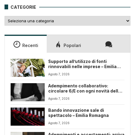
25,00€.
18,00€.
CATEGORIE
Categorie
Recenti
Popolari
Supporto all’utilizzo di fonti
rinnovabili nelle imprese – Emilia
Romagna
Agosto 7, 2026
Adempimento collaborativo:
circolare 6/E con ogni novità della
riforma fiscale
Agosto 7, 2026
Bando innovazione sale di
spettacolo – Emilia Romagna
Agosto 7, 2026
Adempimenti e accertamenti: arriva