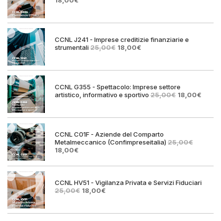
prezzo
prezzo
originale
attuale
era:
è:
25,00€.
18,00€.
CCNL J241 - Imprese creditizie finanziarie e
Il
Il
strumentali
25,00
€
18,00
€
prezzo
prezzo
originale
attuale
era:
è:
25,00€.
18,00€.
CCNL G355 - Spettacolo: Imprese settore
Il
Il
artistico, informativo e sportivo
25,00
€
18,00
€
prezzo
prezz
originale
attual
era:
è:
25,00€.
18,00€
CCNL C01F - Aziende del Comparto
Metalmeccanico (Confimpreseitalia)
25,00
€
Il
Il
18,00
€
prezzo
prezzo
originale
attuale
era:
è:
25,00€.
18,00€.
CCNL HV51 - Vigilanza Privata e Servizi Fiduciari
Il
Il
25,00
€
18,00
€
prezzo
prezzo
originale
attuale
era:
è: