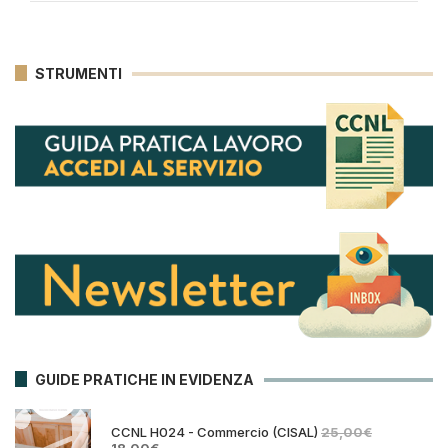
STRUMENTI
GUIDE PRATICHE IN EVIDENZA
CCNL H024 - Commercio (CISAL)
25,00
€
Il
Il
18,00
€