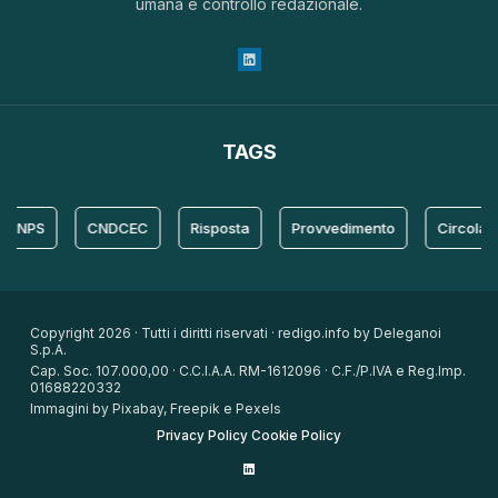
umana e controllo redazionale.
TAGS
S
CNDCEC
Risposta
Provvedimento
Circolare Inps
Copyright 2026 · Tutti i diritti riservati · redigo.info by Deleganoi
S.p.A.
Cap. Soc. 107.000,00 · C.C.I.A.A. RM-1612096 · C.F./P.IVA e Reg.Imp.
01688220332
Immagini by Pixabay, Freepik e Pexels
Privacy Policy
Cookie Policy