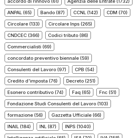
accordo di rinnovo
(61)
Agenzia delle Entrate
(1732)
ANPAL
(65)
Bando
(87)
CCNL
(142)
CDM
(70)
Circolare
(133)
Circolare Inps
(265)
CNDCEC
(366)
Codici tributo
(86)
Commercialisti
(69)
concordato preventivo biennale
(59)
Consulenti del Lavoro
(97)
CPB
(54)
Credito d'imposta
(76)
Decreto
(251)
Esonero contributivo
(74)
Faq
(65)
Fnc
(51)
Fondazione Studi Consulenti del Lavoro
(103)
formazione
(56)
Gazzetta Ufficiale
(66)
INAIL
(184)
INL
(87)
INPS
(1040)
Intelligenza artificiale
(65)
ISA
(70)
IVA
(158)