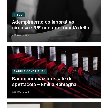
FISCO
Adempimento collaborativo:
circolare 6/E con ogni novità della
riforma fiscale
Agosto 7, 2026
BANDI E CONTRIBUTI
Bando innovazione sale di
spettacolo – Emilia Romagna
Agosto 7, 2026