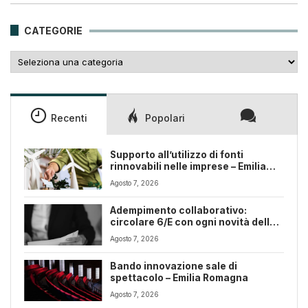
era:
è:
25,00€.
18,00€.
CATEGORIE
Categorie
Recenti
Popolari
Supporto all’utilizzo di fonti
rinnovabili nelle imprese – Emilia
Romagna
Agosto 7, 2026
Adempimento collaborativo:
circolare 6/E con ogni novità della
riforma fiscale
Agosto 7, 2026
Bando innovazione sale di
spettacolo – Emilia Romagna
Agosto 7, 2026