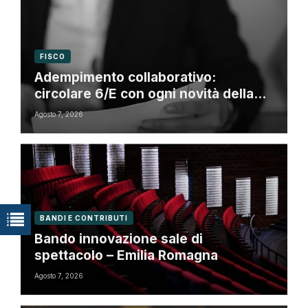
FISCO
Adempimento collaborativo:
circolare 6/E con ogni novità della
riforma fiscale
Agosto 7, 2026
BANDI E CONTRIBUTI
Bando innovazione sale di
spettacolo – Emilia Romagna
Agosto 7, 2026