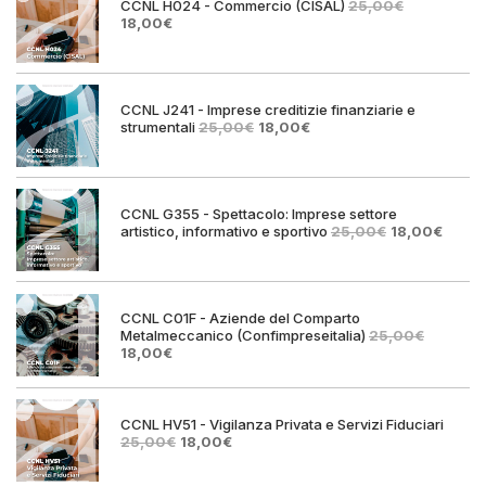
CCNL H024 - Commercio (CISAL)
25,00
€
Il
Il
18,00
€
prezzo
prezzo
originale
attuale
era:
è:
25,00€.
18,00€.
CCNL J241 - Imprese creditizie finanziarie e
Il
Il
strumentali
25,00
€
18,00
€
prezzo
prezzo
originale
attuale
era:
è:
25,00€.
18,00€.
CCNL G355 - Spettacolo: Imprese settore
Il
Il
artistico, informativo e sportivo
25,00
€
18,00
€
prezzo
prezz
originale
attual
era:
è:
25,00€.
18,00€
CCNL C01F - Aziende del Comparto
Metalmeccanico (Confimpreseitalia)
25,00
€
Il
Il
18,00
€
prezzo
prezzo
originale
attuale
era:
è:
25,00€.
18,00€.
CCNL HV51 - Vigilanza Privata e Servizi Fiduciari
Il
Il
25,00
€
18,00
€
prezzo
prezzo
originale
attuale