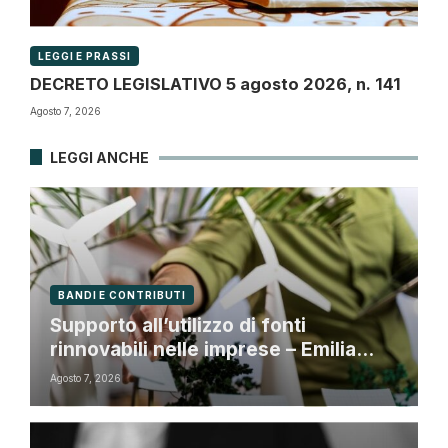
LEGGI E PRASSI
DECRETO LEGISLATIVO 5 agosto 2026, n. 141
Agosto 7, 2026
LEGGI ANCHE
BANDI E CONTRIBUTI
Supporto all’utilizzo di fonti
rinnovabili nelle imprese – Emilia
Romagna
Agosto 7, 2026