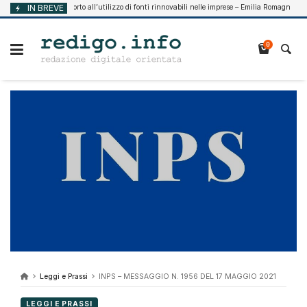
Vai
IN BREVE
Supporto all’utilizzo di fonti rinnovabili nelle imprese – Emilia Romagna
o 7, 2026
Ag
al
contenuto
0
Leggi e Prassi
INPS – MESSAGGIO N. 1956 DEL 17 MAGGIO 2021
LEGGI E PRASSI