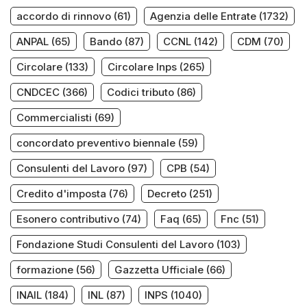
accordo di rinnovo
(61)
Agenzia delle Entrate
(1732)
ANPAL
(65)
Bando
(87)
CCNL
(142)
CDM
(70)
Circolare
(133)
Circolare Inps
(265)
CNDCEC
(366)
Codici tributo
(86)
Commercialisti
(69)
concordato preventivo biennale
(59)
Consulenti del Lavoro
(97)
CPB
(54)
Credito d'imposta
(76)
Decreto
(251)
Esonero contributivo
(74)
Faq
(65)
Fnc
(51)
Fondazione Studi Consulenti del Lavoro
(103)
formazione
(56)
Gazzetta Ufficiale
(66)
INAIL
(184)
INL
(87)
INPS
(1040)