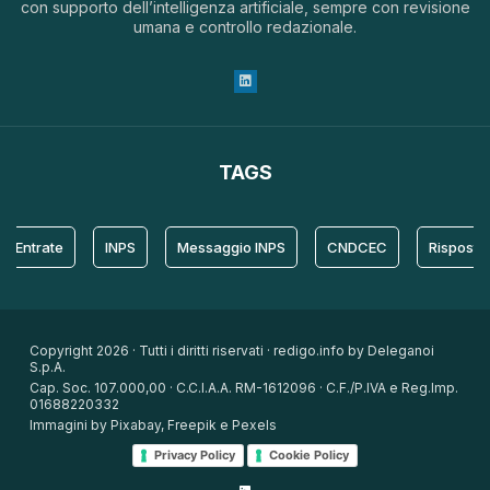
con supporto dell’intelligenza artificiale, sempre con revisione
umana e controllo redazionale.
TAGS
trate
INPS
Messaggio INPS
CNDCEC
Risposta
Copyright 2026 · Tutti i diritti riservati · redigo.info by Deleganoi
S.p.A.
Cap. Soc. 107.000,00 · C.C.I.A.A. RM-1612096 · C.F./P.IVA e Reg.Imp.
01688220332
Immagini by Pixabay, Freepik e Pexels
Privacy Policy
Cookie Policy