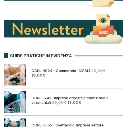
GUIDE PRATICHE IN EVIDENZA
CCNL H024 - Commercio (CISAL)
25,00
€
Il
Il
18,00
€
prezzo
prezzo
originale
attuale
era:
è:
25,00€.
18,00€.
CCNL J241 - Imprese creditizie finanziarie e
Il
Il
strumentali
25,00
€
18,00
€
prezzo
prezzo
originale
attuale
era:
è:
25,00€.
18,00€.
CCNL G355 - Spettacolo: Imprese settore