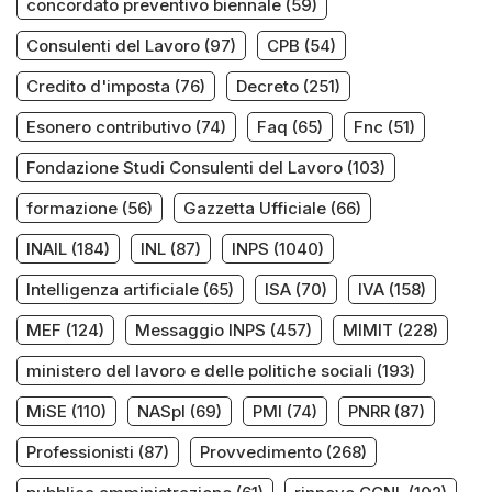
concordato preventivo biennale
(59)
Consulenti del Lavoro
(97)
CPB
(54)
Credito d'imposta
(76)
Decreto
(251)
Esonero contributivo
(74)
Faq
(65)
Fnc
(51)
Fondazione Studi Consulenti del Lavoro
(103)
formazione
(56)
Gazzetta Ufficiale
(66)
INAIL
(184)
INL
(87)
INPS
(1040)
Intelligenza artificiale
(65)
ISA
(70)
IVA
(158)
MEF
(124)
Messaggio INPS
(457)
MIMIT
(228)
ministero del lavoro e delle politiche sociali
(193)
MiSE
(110)
NASpI
(69)
PMI
(74)
PNRR
(87)
Professionisti
(87)
Provvedimento
(268)