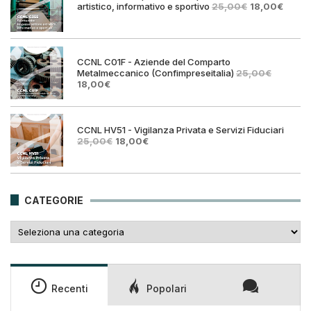
Il
Il
artistico, informativo e sportivo
25,00
€
18,00
€
prezzo
prezz
originale
attual
era:
è:
25,00€.
18,00€
CCNL C01F - Aziende del Comparto
Metalmeccanico (Confimpreseitalia)
25,00
€
Il
Il
18,00
€
prezzo
prezzo
originale
attuale
era:
è:
25,00€.
18,00€.
CCNL HV51 - Vigilanza Privata e Servizi Fiduciari
Il
Il
25,00
€
18,00
€
prezzo
prezzo
originale
attuale
era:
è:
25,00€.
18,00€.
CATEGORIE
Categorie
Recenti
Popolari