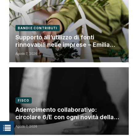
BANDI E CONTRIBUTI
Supporto all’utilizzo di fonti
rinnovabili nelle imprese – Emilia
Romagna
Agosto 7, 2026
FISCO
Adempimento collaborativo:
circolare 6/E con ogni novità della
riforma fiscale
Agosto 7, 2026