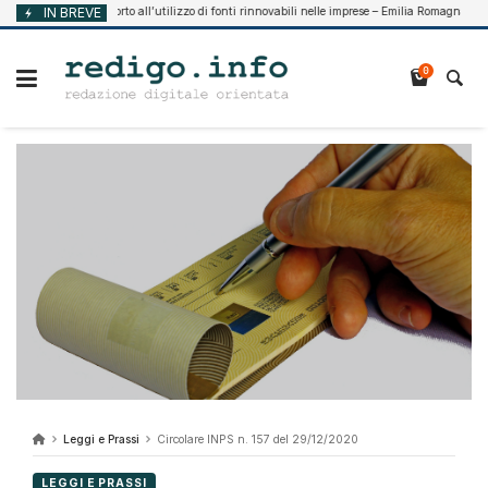
Vai
IN BREVE
Supporto all’utilizzo di fonti rinnovabili nelle imprese – Emilia Romagna
 7, 2026
Ag
al
contenuto
0
Leggi e Prassi
Circolare INPS n. 157 del 29/12/2020
LEGGI E PRASSI